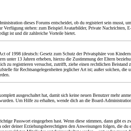
istration dieses Forums entscheidet, ob du registriert sein musst, um Be
zur Verfügung stehen: zum Beispiel Avatarbilder, Private Nachrichten, 
igt ist und dir zahlreiche Vorteile bietet.
t of 1998 (deutsch: Gesetz zum Schutz der Privatsphäre von Kindern i
ern unter 13 Jahren erheben, hierzu die Zustimmung der Eltern bezieh
dich zu registrieren versuchst, zutrifft, ziehe einen rechtlichen Beista
stelle für Rechtsangelegenheiten jeglicher Art ist; außer solchen, die
erden.
 komplett ausgeschaltet hat, damit sich keine neuen Benutzer mehr anm
 wurden. Um Hilfe zu erhalten, wende dich an die Board-Administratio
richtige Passwort eingegeben hast. Wenn diese stimmen, dann gibt es
ern oder deiner Erziehungsberechtigten den Anweisungen folgen, die du e