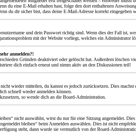
 angemeldeten Mitglieder erst freigeschaltet werden – entweder musst du
. Wenn du eine E-Mail erhalten hast, folge den dort enthaltenen Anweis
nn du dir sicher bist, dass deine E-Mail-Adresse korrekt eingegeben w
Benutzername und dein Passwort richtig sind. Wenn dies der Fall ist, w
igurationsproblem mit der Website vorliegt, welches ein Administrator l
t mehr anmelden?!
rschieden Gründen deaktiviert oder gelöscht hat. Außerdem löschen vie
triere dich einfach erneut und nimm aktiv an den Diskussionen teil!
 nicht wieder mitteilen, du kannst es jedoch zurücksetzen. Dies machs
 dich schnell wieder anmelden können.
ückzusetzen, so wende dich an die Board-Administration.
en“ nicht auswählst, wirst du nur für eine Sitzung angemeldet. Dies
Angemeldet bleiben“ beim Anmelden auswählen. Dies ist nicht empfehle
Verfügung steht, dann wurde sie vermutlich von der Board-Administratio