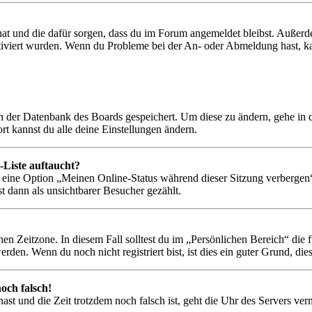
 hat und die dafür sorgen, dass du im Forum angemeldet bleibst. Außer
tiviert wurden. Wenn du Probleme bei der An- oder Abmeldung hast, ka
 in der Datenbank des Boards gespeichert. Um diese zu ändern, gehe in
t kannst du alle deine Einstellungen ändern.
-Liste auftaucht?
n eine Option „Meinen Online-Status während dieser Sitzung verbergen
t dann als unsichtbarer Besucher gezählt.
en Zeitzone. In diesem Fall solltest du im „Persönlichen Bereich“ die fü
den. Wenn du noch nicht registriert bist, ist dies ein guter Grund, dies 
och falsch!
t hast und die Zeit trotzdem noch falsch ist, geht die Uhr des Servers ve