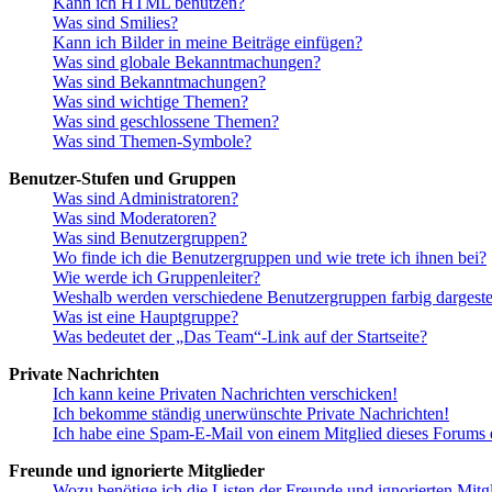
Kann ich HTML benutzen?
Was sind Smilies?
Kann ich Bilder in meine Beiträge einfügen?
Was sind globale Bekanntmachungen?
Was sind Bekanntmachungen?
Was sind wichtige Themen?
Was sind geschlossene Themen?
Was sind Themen-Symbole?
Benutzer-Stufen und Gruppen
Was sind Administratoren?
Was sind Moderatoren?
Was sind Benutzergruppen?
Wo finde ich die Benutzergruppen und wie trete ich ihnen bei?
Wie werde ich Gruppenleiter?
Weshalb werden verschiedene Benutzergruppen farbig dargestel
Was ist eine Hauptgruppe?
Was bedeutet der „Das Team“-Link auf der Startseite?
Private Nachrichten
Ich kann keine Privaten Nachrichten verschicken!
Ich bekomme ständig unerwünschte Private Nachrichten!
Ich habe eine Spam-E-Mail von einem Mitglied dieses Forums e
Freunde und ignorierte Mitglieder
Wozu benötige ich die Listen der Freunde und ignorierten Mitg