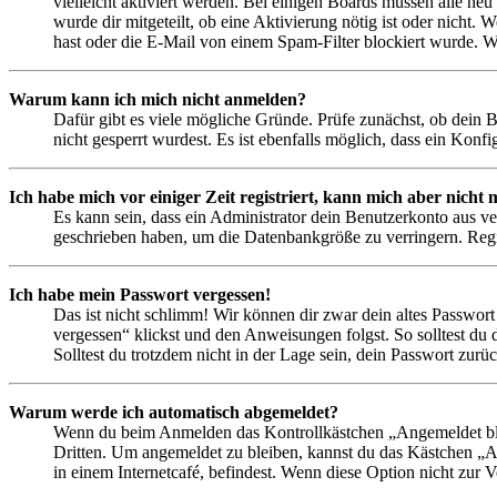
vielleicht aktiviert werden. Bei einigen Boards müssen alle neu
wurde dir mitgeteilt, ob eine Aktivierung nötig ist oder nicht
hast oder die E-Mail von einem Spam-Filter blockiert wurde. We
Warum kann ich mich nicht anmelden?
Dafür gibt es viele mögliche Gründe. Prüfe zunächst, ob dein 
nicht gesperrt wurdest. Es ist ebenfalls möglich, dass ein Konf
Ich habe mich vor einiger Zeit registriert, kann mich aber nich
Es kann sein, dass ein Administrator dein Benutzerkonto aus ve
geschrieben haben, um die Datenbankgröße zu verringern. Regis
Ich habe mein Passwort vergessen!
Das ist nicht schlimm! Wir können dir zwar dein altes Passwort
vergessen“ klickst und den Anweisungen folgst. So solltest du
Solltest du trotzdem nicht in der Lage sein, dein Passwort zur
Warum werde ich automatisch abgemeldet?
Wenn du beim Anmelden das Kontrollkästchen „Angemeldet bleib
Dritten. Um angemeldet zu bleiben, kannst du das Kästchen „
in einem Internetcafé, befindest. Wenn diese Option nicht zur 