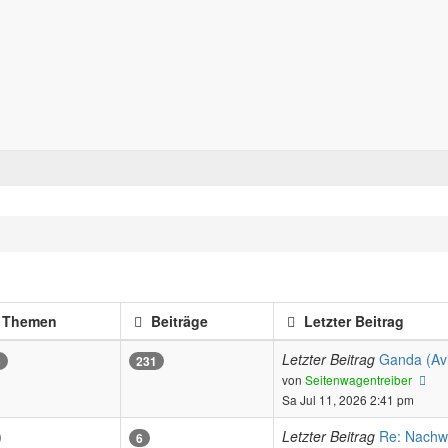
Forum für alle Pässe- und Tourenfahrer
Zum Inhalt
Themen
Beiträge
Letzter Beitrag
Letzter Beitrag
Ganda (Av
5
231
Ne
von
Seitenwagentreiber
Bei
Sa Jul 11, 2026 2:41 pm
Letzter Beitrag
Re: Nachw
6