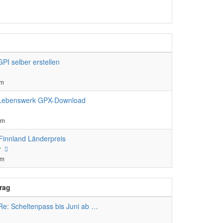
uester
trag
GPI selber erstellen
pm
Lebenswerk GPX-Download
er
pm
 Finnland Länderpreis
Neuester
r
Beitrag
pm
trag
Re: Scheltenpass bis Juni ab …
ster