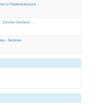
hte zu Passknackerpunk…
 - Zürcher Oberland - …
ika - Sardinien
ter
g