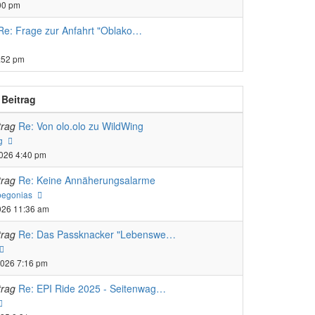
ag
:00 pm
Re: Frage zur Anfahrt "Oblako…
uester
trag
:52 pm
 Beitrag
trag
Re: Von olo.olo zu WildWing
Neuester
g
Beitrag
2026 4:40 pm
trag
Re: Keine Annäherungsalarme
Neuester
begonias
Beitrag
026 11:36 am
trag
Re: Das Passknacker "Lebenswe…
Neuester
Beitrag
2026 7:16 pm
trag
Re: EPI Ride 2025 - Seitenwag…
Neuester
Beitrag