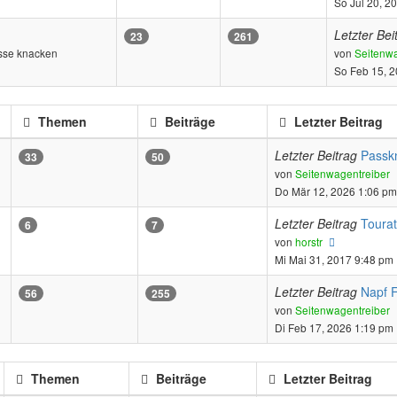
So Jul 20, 2
Letzter Bei
23
261
sse knacken
von
Seitenwa
So Feb 15, 
Themen
Beiträge
Letzter Beitrag
Letzter Beitrag
Passk
33
50
von
Seitenwagentreiber
Do Mär 12, 2026 1:06 pm
Letzter Beitrag
Toura
6
7
Neuester
von
horstr
Beitrag
Mi Mai 31, 2017 9:48 pm
Letzter Beitrag
Napf F
56
255
von
Seitenwagentreiber
Di Feb 17, 2026 1:19 pm
Themen
Beiträge
Letzter Beitrag