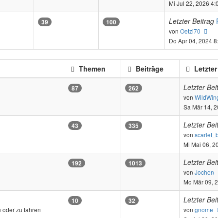
Beitr
Mi Jul 22, 2026 4
Letzter Beitrag
39
100
Ne
von
Oetzi70
Bei
Do Apr 04, 2024 8
Themen
Beiträge
Letzter
Letzter Bei
87
262
von
WildWin
Sa Mär 14, 
Letzter Bei
43
335
von
scarlet_
Mi Mai 06, 2
Letzter Bei
192
1013
von
Jochen
Mo Mär 09, 
Letzter Bei
10
32
 oder zu fahren
von
gnome