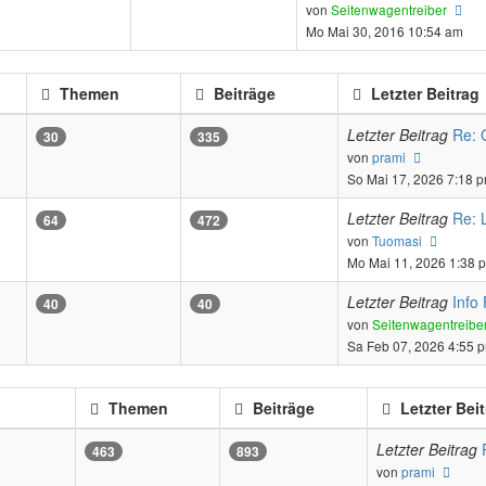
Ne
von
Seitenwagentreiber
Bei
Mo Mai 30, 2016 10:54 am
Themen
Beiträge
Letzter Beitrag
Letzter Beitrag
Re: 
30
335
Neuester
von
prami
Beitrag
So Mai 17, 2026 7:18 
Letzter Beitrag
Re: 
64
472
Neuest
von
Tuomasi
Beitrag
Mo Mai 11, 2026 1:38 
Letzter Beitrag
Info
40
40
von
Seitenwagentreibe
Sa Feb 07, 2026 4:55 
Themen
Beiträge
Letzter Bei
Letzter Beitrag
463
893
Neue
von
prami