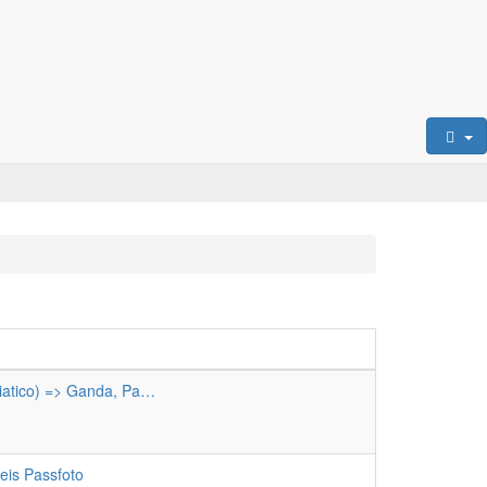
iatico) => Ganda, Pa…
uester
trag
eis Passfoto