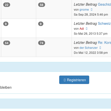
Letzter Beitrag
Geschic
22
58
Neuester
von
gnome
Beitrag
Sa Sep 28, 2024 5:46 pm
Letzter Beitrag
Schweiz
9
9
Neuester
von
Adi
Beitrag
So Mai 26, 2013 5:37 pm
Letzter Beitrag
Re: Kors
54
74
Neues
von
der Schanzer
Beitra
Do Mai 12, 2022 3:58 pm
Registrieren
bleiben