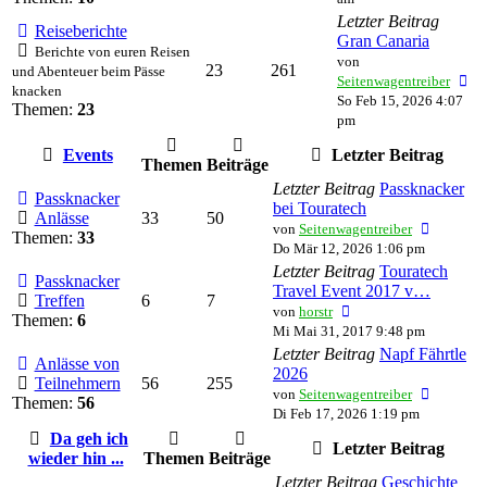
Letzter Beitrag
Reiseberichte
Gran Canaria
Berichte von euren Reisen
von
23
261
und Abenteuer beim Pässe
Ne
Seitenwagentreiber
knacken
Be
So Feb 15, 2026 4:07
Themen:
23
pm
Events
Letzter Beitrag
Themen
Beiträge
Letzter Beitrag
Passknacker
Passknacker
bei Touratech
Anlässe
33
50
Neuester
von
Seitenwagentreiber
Themen:
33
Beitrag
Do Mär 12, 2026 1:06 pm
Letzter Beitrag
Touratech
Passknacker
Travel Event 2017 v…
Treffen
6
7
Neuester
von
horstr
Themen:
6
Beitrag
Mi Mai 31, 2017 9:48 pm
Letzter Beitrag
Napf Fährtle
Anlässe von
2026
Teilnehmern
56
255
Neuester
von
Seitenwagentreiber
Themen:
56
Beitrag
Di Feb 17, 2026 1:19 pm
Da geh ich
Letzter Beitrag
wieder hin ...
Themen
Beiträge
Letzter Beitrag
Geschichte