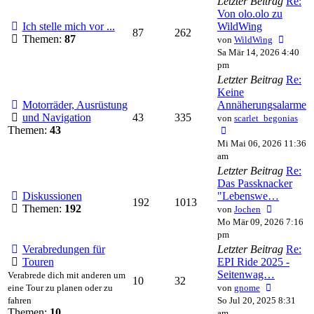
Letzter Beitrag
Re:
Von olo.olo zu
Ich stelle mich vor ...
WildWing
87
262
Neuest
Themen:
87
von
WildWing
Beitra
Sa Mär 14, 2026 4:40
pm
Letzter Beitrag
Re:
Keine
Motorräder, Ausrüstung
Annäherungsalarme
und Navigation
43
335
von
scarlet_begonias
Neuester
Themen:
43
Beitrag
Mi Mai 06, 2026 11:36
am
Letzter Beitrag
Re:
Das Passknacker
Diskussionen
"Lebenswe…
192
1013
Neuester
Themen:
192
von
Jochen
Beitrag
Mo Mär 09, 2026 7:16
pm
Verabredungen für
Letzter Beitrag
Re:
Touren
EPI Ride 2025 -
Seitenwag…
Verabrede dich mit anderen um
10
32
Neuester
eine Tour zu planen oder zu
von
gnome
Beitrag
fahren
So Jul 20, 2025 8:31
Themen:
10
am