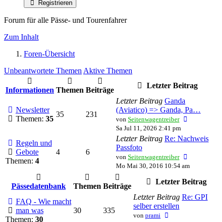
Registrieren
Forum für alle Pässe- und Tourenfahrer
Zum Inhalt
Foren-Übersicht
Unbeantwortete Themen
Aktive Themen
Letzter Beitrag
Informationen
Themen
Beiträge
Letzter Beitrag
Ganda
Newsletter
(Aviatico) => Ganda, Pa…
35
231
Neuester
Themen:
35
von
Seitenwagentreiber
Beitrag
Sa Jul 11, 2026 2:41 pm
Letzter Beitrag
Re: Nachweis
Regeln und
Passfoto
Gebote
4
6
Neuester
von
Seitenwagentreiber
Themen:
4
Beitrag
Mo Mai 30, 2016 10:54 am
Letzter Beitrag
Pässedatenbank
Themen
Beiträge
Letzter Beitrag
Re: GPI
FAQ - Wie macht
selber erstellen
man was
30
335
Neuester
von
prami
Themen:
30
Beitrag