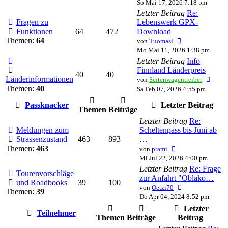
So Mai 17, 2026 7:18 pm
Letzter Beitrag
Re:
Fragen zu
Lebenswerk GPX-
Funktionen
64
472
Download
Neuester
Themen:
64
von
Tuomasi
Beitrag
Mo Mai 11, 2026 1:38 pm
Letzter Beitrag
Info
Finnland Länderpreis
40
40
Neues
Länderinformationen
von
Seitenwagentreiber
Beitr
Themen:
40
Sa Feb 07, 2026 4:55 pm
Passknacker
Letzter Beitrag
Themen
Beiträge
Letzter Beitrag
Re:
Meldungen zum
Scheltenpass bis Juni ab
Strassenzustand
463
893
…
Neuester
Themen:
463
von
prami
Beitrag
Mi Jul 22, 2026 4:00 pm
Letzter Beitrag
Re: Frage
Tourenvorschläge
zur Anfahrt "Oblako…
und Roadbooks
39
100
Neuester
von
Oetzi70
Themen:
39
Beitrag
Do Apr 04, 2024 8:52 pm
Letzter
Teilnehmer
Themen
Beiträge
Beitrag