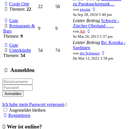
Coole Orte
zu Passknackerpunk…
22
58
Neuester
Themen:
22
von
gnome
Beitrag
Sa Sep 28, 2024 5:46 pm
Gute
Letzter Beitrag
Schweiz -
Restaurants &
Zürcher Oberland - …
9
9
Neuester
Bars
von
Adi
Beitrag
Themen:
9
So Mai 26, 2013 5:37 pm
Letzter Beitrag
Re: Korsika -
Gute
Sardinien
Unterkünfte
54
74
Neuester
von
der Schanzer
Themen:
54
Beitrag
Do Mai 12, 2022 3:58 pm
Anmelden
Ich habe mein Passwort vergessen
|
Angemeldet bleiben
Registrieren
Wer ist online?