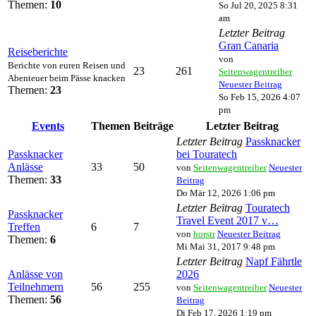
Themen:
10
So Jul 20, 2025 8:31
am
Letzter Beitrag
Gran Canaria
Reiseberichte
von
Berichte von euren Reisen und
23
261
Seitenwagentreiber
Abenteuer beim Pässe knacken
Neuester Beitrag
Themen:
23
So Feb 15, 2026 4:07
pm
Events
Themen
Beiträge
Letzter Beitrag
Letzter Beitrag
Passknacker
Passknacker
bei Touratech
Anlässe
33
50
von
Seitenwagentreiber
Neuester
Themen:
33
Beitrag
Do Mär 12, 2026 1:06 pm
Letzter Beitrag
Touratech
Passknacker
Travel Event 2017 v…
Treffen
6
7
von
horstr
Neuester Beitrag
Themen:
6
Mi Mai 31, 2017 9:48 pm
Letzter Beitrag
Napf Fährtle
Anlässe von
2026
Teilnehmern
56
255
von
Seitenwagentreiber
Neuester
Themen:
56
Beitrag
Di Feb 17, 2026 1:19 pm