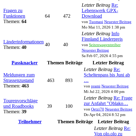
Letzter Beitrag
Re:
Fragen zu
Lebenswerk GPX-
Funktionen
64
472
Download
Themen:
64
von
Tuomasi
Neuester Beitrag
Mo Mai 11, 2026 1:38 pm
Letzter Beitrag
Info
Finnland Länderpreis
Länderinformationen
40
40
von
Seitenwagentreiber
Themen:
40
Neuester Beitrag
Sa Feb 07, 2026 4:55 pm
Passknacker
Themen
Beiträge
Letzter Beitrag
Letzter Beitrag
Re:
Meldungen zum
Scheltenpass bis Juni ab
Strassenzustand
463
893
…
Themen:
463
von
prami
Neuester Beitrag
Mi Jul 22, 2026 4:00 pm
Letzter Beitrag
Re: Frage
Tourenvorschläge
zur Anfahrt "Oblako…
und Roadbooks
39
100
von
Oetzi70
Neuester Beitrag
Themen:
39
Do Apr 04, 2024 8:52 pm
Teilnehmer
Themen
Beiträge
Letzter Beitrag
Letzter Beitrag
Re:
Von olo.olo zu