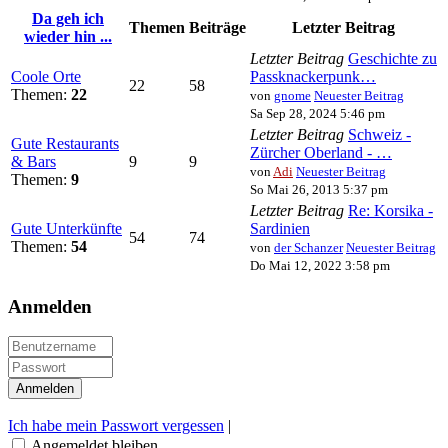
Da geh ich
Themen
Beiträge
Letzter Beitrag
wieder hin ...
Letzter Beitrag
Geschichte zu
Coole Orte
Passknackerpunk…
22
58
Themen:
22
von
gnome
Neuester Beitrag
Sa Sep 28, 2024 5:46 pm
Letzter Beitrag
Schweiz -
Gute Restaurants
Zürcher Oberland - …
& Bars
9
9
von
Adi
Neuester Beitrag
Themen:
9
So Mai 26, 2013 5:37 pm
Letzter Beitrag
Re: Korsika -
Gute Unterkünfte
Sardinien
54
74
Themen:
54
von
der Schanzer
Neuester Beitrag
Do Mai 12, 2022 3:58 pm
Anmelden
Ich habe mein Passwort vergessen
|
Angemeldet bleiben