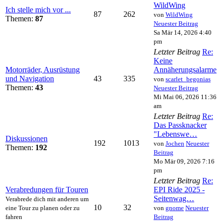
WildWing
Ich stelle mich vor ...
87
262
von
WildWing
Themen:
87
Neuester Beitrag
Sa Mär 14, 2026 4:40
pm
Letzter Beitrag
Re:
Keine
Motorräder, Ausrüstung
Annäherungsalarme
und Navigation
43
335
von
scarlet_begonias
Themen:
43
Neuester Beitrag
Mi Mai 06, 2026 11:36
am
Letzter Beitrag
Re:
Das Passknacker
"Lebenswe…
Diskussionen
192
1013
von
Jochen
Neuester
Themen:
192
Beitrag
Mo Mär 09, 2026 7:16
pm
Letzter Beitrag
Re:
Verabredungen für Touren
EPI Ride 2025 -
Seitenwag…
Verabrede dich mit anderen um
10
32
eine Tour zu planen oder zu
von
gnome
Neuester
fahren
Beitrag