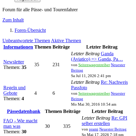
Forum für alle Pässe- und Tourenfahrer
Zum Inhalt
Foren-Übersicht
Unbeantwortete Themen
Aktive Themen
Informationen
Themen
Beiträge
Letzter Beitrag
Letzter Beitrag
Ganda
(Aviatico) => Ganda, Pa…
Newsletter
35
231
von
Seitenwagentreiber
Neuester
Themen:
35
Beitrag
Sa Jul 11, 2026 2:41 pm
Letzter Beitrag
Re: Nachweis
Regeln und
Passfoto
Gebote
4
6
von
Seitenwagentreiber
Neuester
Themen:
4
Beitrag
Mo Mai 30, 2016 10:54 am
Pässedatenbank
Themen
Beiträge
Letzter Beitrag
Letzter Beitrag
Re: GPI
FAQ - Wie macht
selber erstellen
man was
30
335
von
prami
Neuester Beitrag
Themen:
30
So Mai 17, 2026 7:18 pm