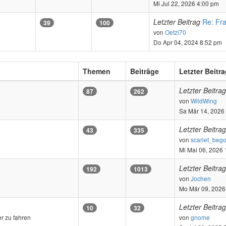
Beitrag
Mi Jul 22, 2026 4:00 pm
Letzter Beitrag
Re: Fr
39
100
Neuester
von
Oetzi70
Beitrag
Do Apr 04, 2024 8:52 pm
Themen
Beiträge
Letzter Beitr
Letzter Beitrag
87
262
Neu
von
WildWing
Bei
Sa Mär 14, 2026
Letzter Beitrag
43
335
von
scarlet_beg
Mi Mai 06, 2026
Letzter Beitrag
192
1013
Neue
von
Jochen
Beitr
Mo Mär 09, 2026
Letzter Beitrag
10
32
Neues
r zu fahren
von
gnome
Beitr