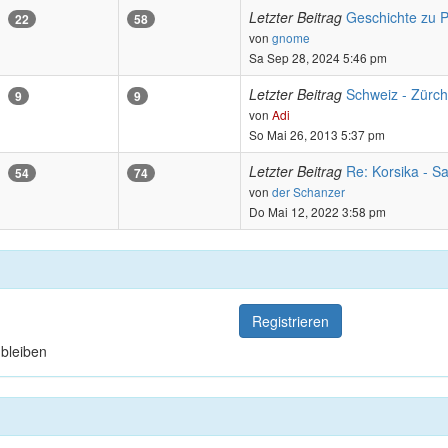
Letzter Beitrag
Geschichte zu
22
58
Neuester
von
gnome
Beitrag
Sa Sep 28, 2024 5:46 pm
Letzter Beitrag
Schweiz - Zürc
9
9
Neuester
von
Adi
Beitrag
So Mai 26, 2013 5:37 pm
Letzter Beitrag
Re: Korsika - Sa
54
74
Neuester
von
der Schanzer
Beitrag
Do Mai 12, 2022 3:58 pm
Registrieren
bleiben