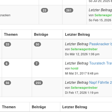
So Jul 20, 2025 
Letzter Beitrag
23
261
 knacken
von
Seitenwagen
So Feb 15, 2026
Themen
Beiträge
Letzter Beitrag
Letzter Beitrag
Passknacker b
33
50
Neuester
von
Seitenwagentreiber
Beitrag
Do Mär 12, 2026 1:06 pm
Letzter Beitrag
Touratech Tra
6
7
Neuester
von
horstr
Beitrag
Mi Mai 31, 2017 9:48 pm
Letzter Beitrag
Napf Fährtle 
56
255
Neuester
von
Seitenwagentreiber
Beitrag
Di Feb 17, 2026 1:19 pm
Themen
Beiträge
Letzter Beitrag