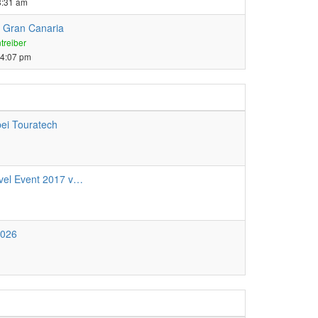
8:31 am
Gran Canaria
Neuester
treiber
Beitrag
 4:07 pm
ei Touratech
vel Event 2017 v…
2026