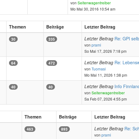
Neuester
von
Seitenwagentreiber
Beitrag
Mo Mai 30, 2016 10:54 am
Themen
Beiträge
Letzter Beitrag
Letzter Beitrag
Re: GPI selb
30
335
Neuester
von
prami
Beitrag
So Mai 17, 2026 7:18 pm
Letzter Beitrag
Re: Lebens
64
472
Neuester
von
Tuomasi
Beitrag
Mo Mai 11, 2026 1:38 pm
Letzter Beitrag
Info Finnlan
40
40
Neueste
von
Seitenwagentreiber
Beitrag
Sa Feb 07, 2026 4:55 pm
Themen
Beiträge
Letzter Beitrag
Letzter Beitrag
Re: Sch
463
893
Neuester
von
prami