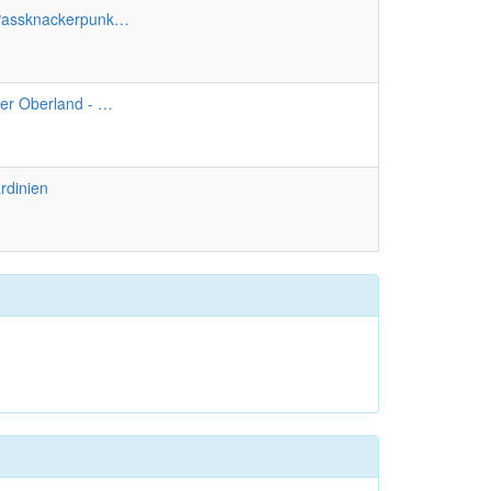
 Passknackerpunk…
her Oberland - …
rdinien