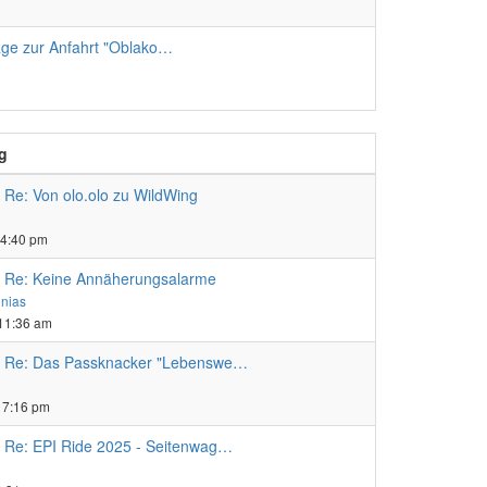
age zur Anfahrt "Oblako…
ag
Re: Von olo.olo zu WildWing
ester
trag
 4:40 pm
Re: Keine Annäherungsalarme
Neuester
onias
Beitrag
 11:36 am
Re: Das Passknacker "Lebenswe…
ster
ag
 7:16 pm
Re: EPI Ride 2025 - Seitenwag…
ter
ag