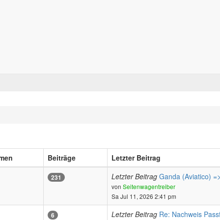
Forum für alle Pässe- und Tourenfahrer
Zum Inhalt
men
Beiträge
Letzter Beitrag
Letzter Beitrag
Ganda (Aviatico) 
231
Neuester
von
Seitenwagentreiber
Beitrag
Sa Jul 11, 2026 2:41 pm
Letzter Beitrag
Re: Nachweis Pass
6