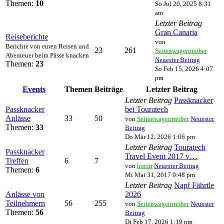
Themen:
10
So Jul 20, 2025 8:31
am
Letzter Beitrag
Gran Canaria
Reiseberichte
von
Berichte von euren Reisen und
23
261
Seitenwagentreiber
Abenteuer beim Pässe knacken
Neuester Beitrag
Themen:
23
So Feb 15, 2026 4:07
pm
Events
Themen
Beiträge
Letzter Beitrag
Letzter Beitrag
Passknacker
Passknacker
bei Touratech
Anlässe
33
50
von
Seitenwagentreiber
Neuester
Themen:
33
Beitrag
Do Mär 12, 2026 1:06 pm
Letzter Beitrag
Touratech
Passknacker
Travel Event 2017 v…
Treffen
6
7
von
horstr
Neuester Beitrag
Themen:
6
Mi Mai 31, 2017 9:48 pm
Letzter Beitrag
Napf Fährtle
Anlässe von
2026
Teilnehmern
56
255
von
Seitenwagentreiber
Neuester
Themen:
56
Beitrag
Di Feb 17, 2026 1:19 pm