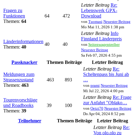
Letzter Beitrag
Re:
Fragen zu
Lebenswerk GPX-
Funktionen
64
472
Download
Themen:
64
von
Tuomasi
Neuester Beitrag
Mo Mai 11, 2026 1:38 pm
Letzter Beitrag
Info
Finnland Länderpreis
Länderinformationen
40
40
von
Seitenwagentreiber
Themen:
40
Neuester Beitrag
Sa Feb 07, 2026 4:55 pm
Passknacker
Themen
Beiträge
Letzter Beitrag
Letzter Beitrag
Re:
Meldungen zum
Scheltenpass bis Juni ab
Strassenzustand
463
893
…
Themen:
463
von
prami
Neuester Beitrag
Mi Jul 22, 2026 4:00 pm
Letzter Beitrag
Re: Frage
Tourenvorschläge
zur Anfahrt "Oblako…
und Roadbooks
39
100
von
Oetzi70
Neuester Beitrag
Themen:
39
Do Apr 04, 2024 8:52 pm
Teilnehmer
Themen
Beiträge
Letzter Beitrag
Letzter Beitrag
Re:
Von olo.olo zu