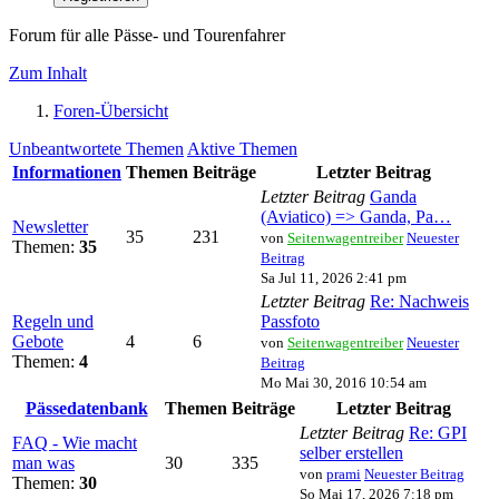
Forum für alle Pässe- und Tourenfahrer
Zum Inhalt
Foren-Übersicht
Unbeantwortete Themen
Aktive Themen
Informationen
Themen
Beiträge
Letzter Beitrag
Letzter Beitrag
Ganda
(Aviatico) => Ganda, Pa…
Newsletter
35
231
von
Seitenwagentreiber
Neuester
Themen:
35
Beitrag
Sa Jul 11, 2026 2:41 pm
Letzter Beitrag
Re: Nachweis
Regeln und
Passfoto
Gebote
4
6
von
Seitenwagentreiber
Neuester
Themen:
4
Beitrag
Mo Mai 30, 2016 10:54 am
Pässedatenbank
Themen
Beiträge
Letzter Beitrag
Letzter Beitrag
Re: GPI
FAQ - Wie macht
selber erstellen
man was
30
335
von
prami
Neuester Beitrag
Themen:
30
So Mai 17, 2026 7:18 pm