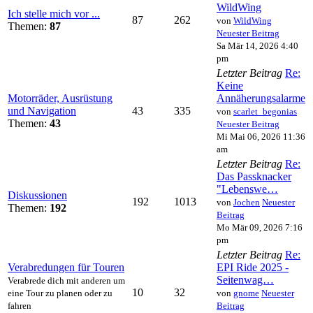
WildWing
Ich stelle mich vor ...
87
262
von
WildWing
Themen:
87
Neuester Beitrag
Sa Mär 14, 2026 4:40
pm
Letzter Beitrag
Re:
Keine
Motorräder, Ausrüstung
Annäherungsalarme
und Navigation
43
335
von
scarlet_begonias
Themen:
43
Neuester Beitrag
Mi Mai 06, 2026 11:36
am
Letzter Beitrag
Re:
Das Passknacker
"Lebenswe…
Diskussionen
192
1013
von
Jochen
Neuester
Themen:
192
Beitrag
Mo Mär 09, 2026 7:16
pm
Letzter Beitrag
Re:
Verabredungen für Touren
EPI Ride 2025 -
Seitenwag…
Verabrede dich mit anderen um
10
32
eine Tour zu planen oder zu
von
gnome
Neuester
fahren
Beitrag