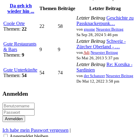
Da geh ich
Themen
Beiträge
Letzter Beitrag
wieder hin ...
Letzter Beitrag
Geschichte zu
Coole Orte
Passknackerpunk…
22
58
Themen:
22
von
gnome
Neuester Beitrag
Sa Sep 28, 2024 5:46 pm
Letzter Beitrag
Schweiz -
Gute Restaurants
Zürcher Oberland - …
& Bars
9
9
von
Adi
Neuester Beitrag
Themen:
9
So Mai 26, 2013 5:37 pm
Letzter Beitrag
Re: Korsika -
Gute Unterkünfte
Sardinien
54
74
Themen:
54
von
der Schanzer
Neuester Beitrag
Do Mai 12, 2022 3:58 pm
Anmelden
Ich habe mein Passwort vergessen
|
Angemeldet bleiben