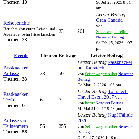
Themen:
10
So Jul 20, 2025 8:31
am
Letzter Beitrag
Gran Canaria
Reiseberichte
von
Berichte von euren Reisen und
23
261
Seitenwagentreiber
Abenteuer beim Pässe knacken
Neuester Beitrag
Themen:
23
So Feb 15, 2026 4:07
pm
Events
Themen
Beiträge
Letzter Beitrag
Letzter Beitrag
Passknacker
Passknacker
bei Touratech
Anlässe
33
50
von
Seitenwagentreiber
Neuester
Themen:
33
Beitrag
Do Mär 12, 2026 1:06 pm
Letzter Beitrag
Touratech
Passknacker
Travel Event 2017 v…
Treffen
6
7
von
horstr
Neuester Beitrag
Themen:
6
Mi Mai 31, 2017 9:48 pm
Letzter Beitrag
Napf Fährtle
Anlässe von
2026
Teilnehmern
56
255
von
Seitenwagentreiber
Neuester
Themen:
56
Beitrag
Di Feb 17, 2026 1:19 pm