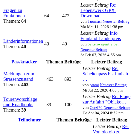
Letzter Beitrag
Re:
Fragen zu
Lebenswerk GPX-
Funktionen
64
472
Download
Themen:
64
von
Tuomasi
Neuester Beitrag
Mo Mai 11, 2026 1:38 pm
Letzter Beitrag
Info
Finnland Länderpreis
Länderinformationen
40
40
von
Seitenwagentreiber
Themen:
40
Neuester Beitrag
Sa Feb 07, 2026 4:55 pm
Passknacker
Themen
Beiträge
Letzter Beitrag
Letzter Beitrag
Re:
Meldungen zum
Scheltenpass bis Juni ab
Strassenzustand
463
893
…
Themen:
463
von
prami
Neuester Beitrag
Mi Jul 22, 2026 4:00 pm
Letzter Beitrag
Re: Frage
Tourenvorschläge
zur Anfahrt "Oblako…
und Roadbooks
39
100
von
Oetzi70
Neuester Beitrag
Themen:
39
Do Apr 04, 2024 8:52 pm
Teilnehmer
Themen
Beiträge
Letzter Beitrag
Letzter Beitrag
Re:
Von olo.olo zu