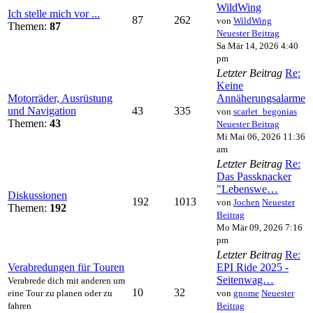
WildWing
Ich stelle mich vor ...
87
262
von
WildWing
Themen:
87
Neuester Beitrag
Sa Mär 14, 2026 4:40
pm
Letzter Beitrag
Re:
Keine
Motorräder, Ausrüstung
Annäherungsalarme
und Navigation
43
335
von
scarlet_begonias
Themen:
43
Neuester Beitrag
Mi Mai 06, 2026 11:36
am
Letzter Beitrag
Re:
Das Passknacker
"Lebenswe…
Diskussionen
192
1013
von
Jochen
Neuester
Themen:
192
Beitrag
Mo Mär 09, 2026 7:16
pm
Letzter Beitrag
Re:
Verabredungen für Touren
EPI Ride 2025 -
Seitenwag…
Verabrede dich mit anderen um
10
32
eine Tour zu planen oder zu
von
gnome
Neuester
fahren
Beitrag