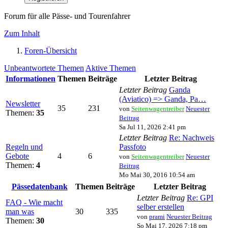
Forum für alle Pässe- und Tourenfahrer
Zum Inhalt
Foren-Übersicht
Unbeantwortete Themen
Aktive Themen
Informationen
Themen
Beiträge
Letzter Beitrag
Letzter Beitrag
Ganda
(Aviatico) => Ganda, Pa…
Newsletter
35
231
von
Seitenwagentreiber
Neuester
Themen:
35
Beitrag
Sa Jul 11, 2026 2:41 pm
Letzter Beitrag
Re: Nachweis
Regeln und
Passfoto
Gebote
4
6
von
Seitenwagentreiber
Neuester
Themen:
4
Beitrag
Mo Mai 30, 2016 10:54 am
Pässedatenbank
Themen
Beiträge
Letzter Beitrag
Letzter Beitrag
Re: GPI
FAQ - Wie macht
selber erstellen
man was
30
335
von
prami
Neuester Beitrag
Themen:
30
So Mai 17, 2026 7:18 pm