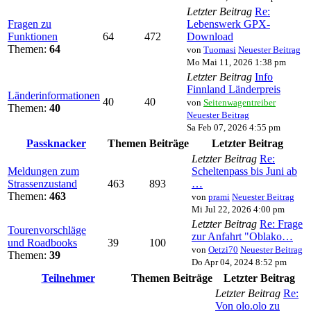
Letzter Beitrag
Re:
Fragen zu
Lebenswerk GPX-
Funktionen
64
472
Download
Themen:
64
von
Tuomasi
Neuester Beitrag
Mo Mai 11, 2026 1:38 pm
Letzter Beitrag
Info
Finnland Länderpreis
Länderinformationen
40
40
von
Seitenwagentreiber
Themen:
40
Neuester Beitrag
Sa Feb 07, 2026 4:55 pm
Passknacker
Themen
Beiträge
Letzter Beitrag
Letzter Beitrag
Re:
Meldungen zum
Scheltenpass bis Juni ab
Strassenzustand
463
893
…
Themen:
463
von
prami
Neuester Beitrag
Mi Jul 22, 2026 4:00 pm
Letzter Beitrag
Re: Frage
Tourenvorschläge
zur Anfahrt "Oblako…
und Roadbooks
39
100
von
Oetzi70
Neuester Beitrag
Themen:
39
Do Apr 04, 2024 8:52 pm
Teilnehmer
Themen
Beiträge
Letzter Beitrag
Letzter Beitrag
Re:
Von olo.olo zu