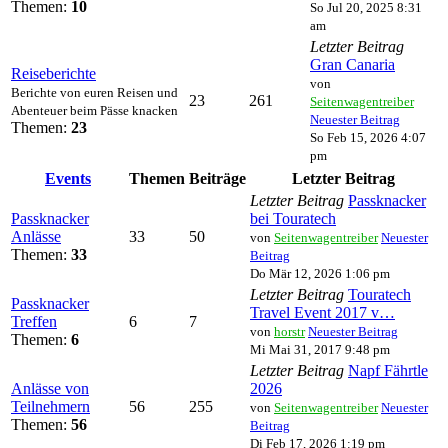
Themen:
10
So Jul 20, 2025 8:31
am
Letzter Beitrag
Gran Canaria
Reiseberichte
von
Berichte von euren Reisen und
23
261
Seitenwagentreiber
Abenteuer beim Pässe knacken
Neuester Beitrag
Themen:
23
So Feb 15, 2026 4:07
pm
Events
Themen
Beiträge
Letzter Beitrag
Letzter Beitrag
Passknacker
Passknacker
bei Touratech
Anlässe
33
50
von
Seitenwagentreiber
Neuester
Themen:
33
Beitrag
Do Mär 12, 2026 1:06 pm
Letzter Beitrag
Touratech
Passknacker
Travel Event 2017 v…
Treffen
6
7
von
horstr
Neuester Beitrag
Themen:
6
Mi Mai 31, 2017 9:48 pm
Letzter Beitrag
Napf Fährtle
Anlässe von
2026
Teilnehmern
56
255
von
Seitenwagentreiber
Neuester
Themen:
56
Beitrag
Di Feb 17, 2026 1:19 pm