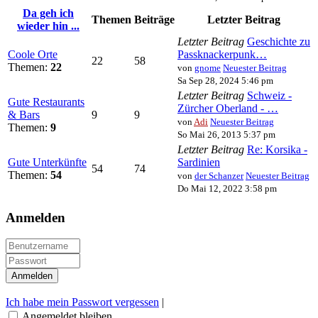
Da geh ich
Themen
Beiträge
Letzter Beitrag
wieder hin ...
Letzter Beitrag
Geschichte zu
Coole Orte
Passknackerpunk…
22
58
Themen:
22
von
gnome
Neuester Beitrag
Sa Sep 28, 2024 5:46 pm
Letzter Beitrag
Schweiz -
Gute Restaurants
Zürcher Oberland - …
& Bars
9
9
von
Adi
Neuester Beitrag
Themen:
9
So Mai 26, 2013 5:37 pm
Letzter Beitrag
Re: Korsika -
Gute Unterkünfte
Sardinien
54
74
Themen:
54
von
der Schanzer
Neuester Beitrag
Do Mai 12, 2022 3:58 pm
Anmelden
Ich habe mein Passwort vergessen
|
Angemeldet bleiben