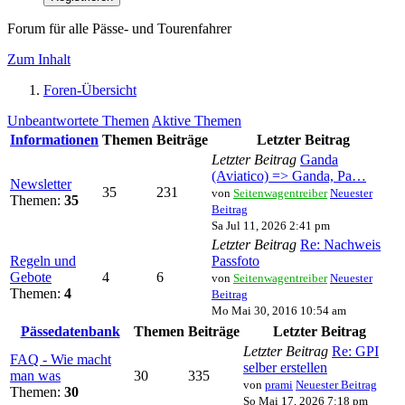
Forum für alle Pässe- und Tourenfahrer
Zum Inhalt
Foren-Übersicht
Unbeantwortete Themen
Aktive Themen
Informationen
Themen
Beiträge
Letzter Beitrag
Letzter Beitrag
Ganda
(Aviatico) => Ganda, Pa…
Newsletter
35
231
von
Seitenwagentreiber
Neuester
Themen:
35
Beitrag
Sa Jul 11, 2026 2:41 pm
Letzter Beitrag
Re: Nachweis
Regeln und
Passfoto
Gebote
4
6
von
Seitenwagentreiber
Neuester
Themen:
4
Beitrag
Mo Mai 30, 2016 10:54 am
Pässedatenbank
Themen
Beiträge
Letzter Beitrag
Letzter Beitrag
Re: GPI
FAQ - Wie macht
selber erstellen
man was
30
335
von
prami
Neuester Beitrag
Themen:
30
So Mai 17, 2026 7:18 pm