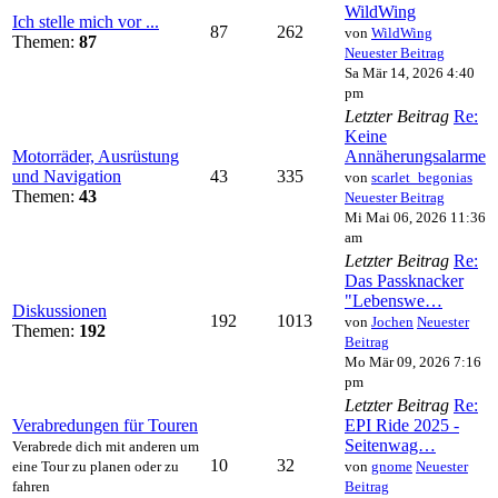
WildWing
Ich stelle mich vor ...
87
262
von
WildWing
Themen:
87
Neuester Beitrag
Sa Mär 14, 2026 4:40
pm
Letzter Beitrag
Re:
Keine
Motorräder, Ausrüstung
Annäherungsalarme
und Navigation
43
335
von
scarlet_begonias
Themen:
43
Neuester Beitrag
Mi Mai 06, 2026 11:36
am
Letzter Beitrag
Re:
Das Passknacker
"Lebenswe…
Diskussionen
192
1013
von
Jochen
Neuester
Themen:
192
Beitrag
Mo Mär 09, 2026 7:16
pm
Letzter Beitrag
Re:
Verabredungen für Touren
EPI Ride 2025 -
Seitenwag…
Verabrede dich mit anderen um
10
32
eine Tour zu planen oder zu
von
gnome
Neuester
fahren
Beitrag