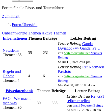
Forum für alle Pässe- und Tourenfahrer
Zum Inhalt
Foren-Übersicht
Unbeantwortete Themen
Aktive Themen
Informationen
Themen
Beiträge
Letzter Beitrag
Letzter Beitrag
Ganda
(Aviatico) => Ganda, Pa…
Newsletter
35
231
von
Seitenwagentreiber
Neuester
Themen:
35
Beitrag
Sa Jul 11, 2026 2:41 pm
Letzter Beitrag
Re: Nachweis
Regeln und
Passfoto
Gebote
4
6
von
Seitenwagentreiber
Neuester
Themen:
4
Beitrag
Mo Mai 30, 2016 10:54 am
Pässedatenbank
Themen
Beiträge
Letzter Beitrag
Letzter Beitrag
Re: GPI
FAQ - Wie macht
selber erstellen
man was
30
335
von
prami
Neuester Beitrag
Themen:
30
So Mai 17, 2026 7:18 pm