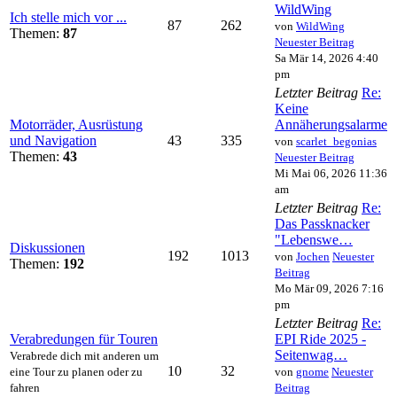
WildWing
Ich stelle mich vor ...
87
262
von
WildWing
Themen:
87
Neuester Beitrag
Sa Mär 14, 2026 4:40
pm
Letzter Beitrag
Re:
Keine
Motorräder, Ausrüstung
Annäherungsalarme
und Navigation
43
335
von
scarlet_begonias
Themen:
43
Neuester Beitrag
Mi Mai 06, 2026 11:36
am
Letzter Beitrag
Re:
Das Passknacker
"Lebenswe…
Diskussionen
192
1013
von
Jochen
Neuester
Themen:
192
Beitrag
Mo Mär 09, 2026 7:16
pm
Letzter Beitrag
Re:
Verabredungen für Touren
EPI Ride 2025 -
Seitenwag…
Verabrede dich mit anderen um
10
32
eine Tour zu planen oder zu
von
gnome
Neuester
fahren
Beitrag