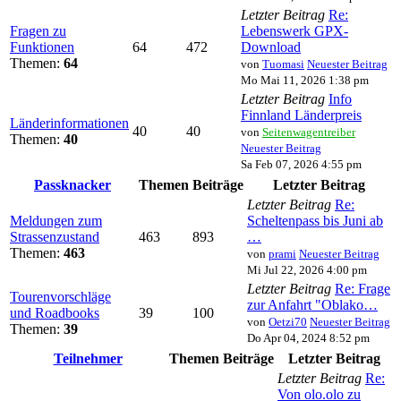
Letzter Beitrag
Re:
Fragen zu
Lebenswerk GPX-
Funktionen
64
472
Download
Themen:
64
von
Tuomasi
Neuester Beitrag
Mo Mai 11, 2026 1:38 pm
Letzter Beitrag
Info
Finnland Länderpreis
Länderinformationen
40
40
von
Seitenwagentreiber
Themen:
40
Neuester Beitrag
Sa Feb 07, 2026 4:55 pm
Passknacker
Themen
Beiträge
Letzter Beitrag
Letzter Beitrag
Re:
Meldungen zum
Scheltenpass bis Juni ab
Strassenzustand
463
893
…
Themen:
463
von
prami
Neuester Beitrag
Mi Jul 22, 2026 4:00 pm
Letzter Beitrag
Re: Frage
Tourenvorschläge
zur Anfahrt "Oblako…
und Roadbooks
39
100
von
Oetzi70
Neuester Beitrag
Themen:
39
Do Apr 04, 2024 8:52 pm
Teilnehmer
Themen
Beiträge
Letzter Beitrag
Letzter Beitrag
Re:
Von olo.olo zu