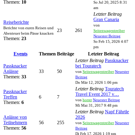
Themen:
10
So Jul 20, 2025 8:31
am
Letzter Beitrag
Gran Canaria
Reiseberichte
von
Berichte von euren Reisen und
23
261
Seitenwagentreiber
Abenteuer beim Pässe knacken
Neuester Beitrag
Themen:
23
So Feb 15, 2026 4:07
pm
Events
Themen
Beiträge
Letzter Beitrag
Letzter Beitrag
Passknacker
Passknacker
bei Touratech
Anlässe
33
50
von
Seitenwagentreiber
Neuester
Themen:
33
Beitrag
Do Mär 12, 2026 1:06 pm
Letzter Beitrag
Touratech
Passknacker
Travel Event 2017 v…
Treffen
6
7
von
horstr
Neuester Beitrag
Themen:
6
Mi Mai 31, 2017 9:48 pm
Letzter Beitrag
Napf Fährtle
Anlässe von
2026
Teilnehmern
56
255
von
Seitenwagentreiber
Neuester
Themen:
56
Beitrag
Di Feb 17, 2026 1:19 pm