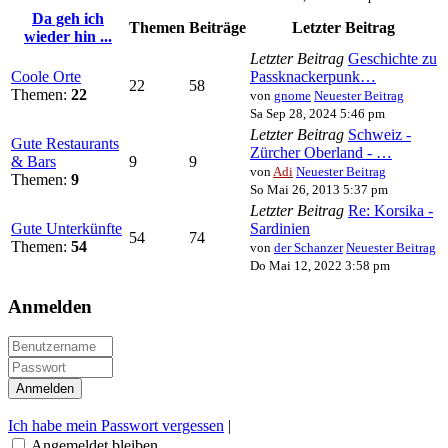
Da geh ich
Themen
Beiträge
Letzter Beitrag
wieder hin ...
Letzter Beitrag
Geschichte zu
Coole Orte
Passknackerpunk…
22
58
Themen:
22
von
gnome
Neuester Beitrag
Sa Sep 28, 2024 5:46 pm
Letzter Beitrag
Schweiz -
Gute Restaurants
Zürcher Oberland - …
& Bars
9
9
von
Adi
Neuester Beitrag
Themen:
9
So Mai 26, 2013 5:37 pm
Letzter Beitrag
Re: Korsika -
Gute Unterkünfte
Sardinien
54
74
Themen:
54
von
der Schanzer
Neuester Beitrag
Do Mai 12, 2022 3:58 pm
Anmelden
Ich habe mein Passwort vergessen
|
Angemeldet bleiben