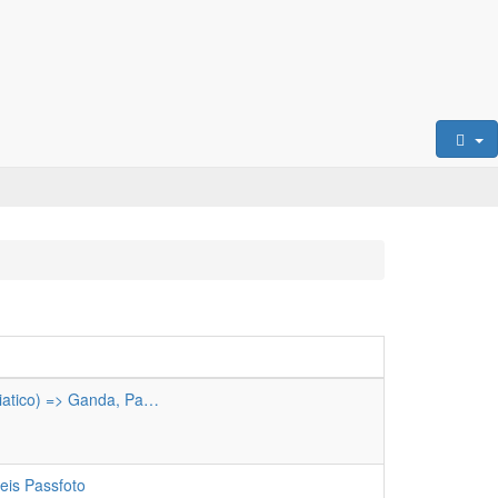
iatico) => Ganda, Pa…
uester
trag
eis Passfoto