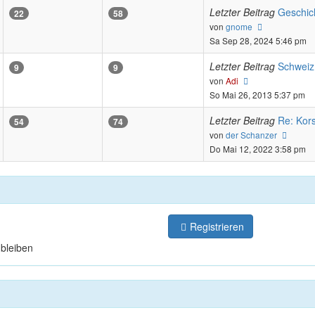
Letzter Beitrag
Geschic
22
58
Neuester
von
gnome
Beitrag
Sa Sep 28, 2024 5:46 pm
Letzter Beitrag
Schweiz
9
9
Neuester
von
Adi
Beitrag
So Mai 26, 2013 5:37 pm
Letzter Beitrag
Re: Kors
54
74
Neues
von
der Schanzer
Beitra
Do Mai 12, 2022 3:58 pm
Registrieren
bleiben