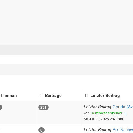
Forum für alle Pässe- und Tourenfahrer
Zum Inhalt
Themen
Beiträge
Letzter Beitrag
Letzter Beitrag
Ganda (Av
5
231
Ne
von
Seitenwagentreiber
Bei
Sa Jul 11, 2026 2:41 pm
Letzter Beitrag
Re: Nachw
6