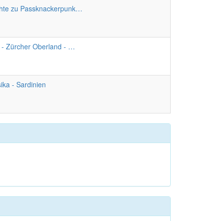
hte zu Passknackerpunk…
 - Zürcher Oberland - …
ika - Sardinien
ter
g