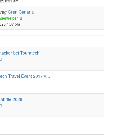
025 8:31 am
trag
Gran Canaria
Neuester
gentreiber
Beitrag
2026 4:07 pm
nacker bei Touratech
Neuester
Beitrag
tech Travel Event 2017 v…
ährtle 2026
Neuester
Beitrag