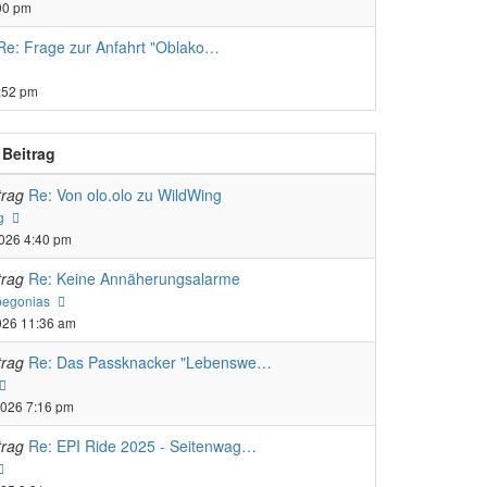
ag
:00 pm
Re: Frage zur Anfahrt "Oblako…
uester
trag
:52 pm
 Beitrag
trag
Re: Von olo.olo zu WildWing
Neuester
g
Beitrag
2026 4:40 pm
trag
Re: Keine Annäherungsalarme
Neuester
begonias
Beitrag
026 11:36 am
trag
Re: Das Passknacker "Lebenswe…
Neuester
Beitrag
2026 7:16 pm
trag
Re: EPI Ride 2025 - Seitenwag…
Neuester
Beitrag