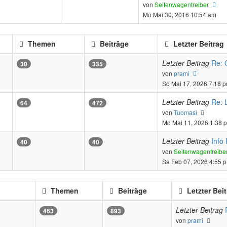
Ne
von
Seitenwagentreiber
Bei
Mo Mai 30, 2016 10:54 am
Themen
Beiträge
Letzter Beitrag
Letzter Beitrag
Re: 
30
335
Neuester
von
prami
Beitrag
So Mai 17, 2026 7:18 
Letzter Beitrag
Re: 
64
472
Neuest
von
Tuomasi
Beitrag
Mo Mai 11, 2026 1:38 
Letzter Beitrag
Info
40
40
von
Seitenwagentreibe
Sa Feb 07, 2026 4:55 
Themen
Beiträge
Letzter Bei
Letzter Beitrag
463
893
Neue
von
prami