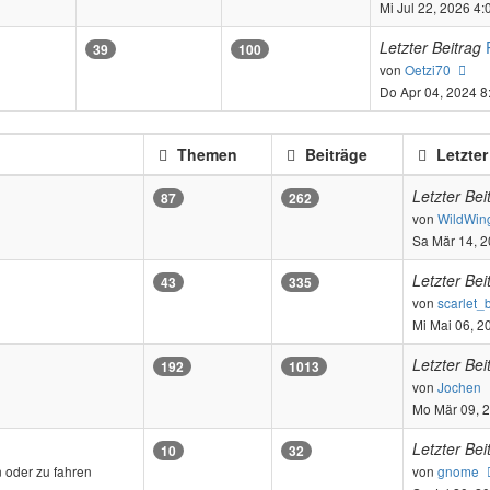
Beitr
Mi Jul 22, 2026 4
Letzter Beitrag
39
100
Ne
von
Oetzi70
Bei
Do Apr 04, 2024 8
Themen
Beiträge
Letzter
Letzter Bei
87
262
von
WildWin
Sa Mär 14, 
Letzter Bei
43
335
von
scarlet_
Mi Mai 06, 2
Letzter Bei
192
1013
von
Jochen
Mo Mär 09, 
Letzter Bei
10
32
 oder zu fahren
von
gnome