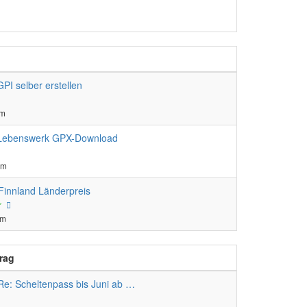
uester
trag
GPI selber erstellen
pm
Lebenswerk GPX-Download
er
pm
 Finnland Länderpreis
Neuester
r
Beitrag
pm
trag
Re: Scheltenpass bis Juni ab …
ster