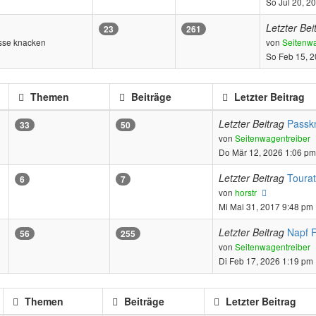
So Jul 20, 2
Letzter Bei
23
261
sse knacken
von
Seitenwa
So Feb 15, 
Themen
Beiträge
Letzter Beitrag
Letzter Beitrag
Passk
33
50
von
Seitenwagentreiber
Do Mär 12, 2026 1:06 pm
Letzter Beitrag
Toura
6
7
Neuester
von
horstr
Beitrag
Mi Mai 31, 2017 9:48 pm
Letzter Beitrag
Napf F
56
255
von
Seitenwagentreiber
Di Feb 17, 2026 1:19 pm
Themen
Beiträge
Letzter Beitrag