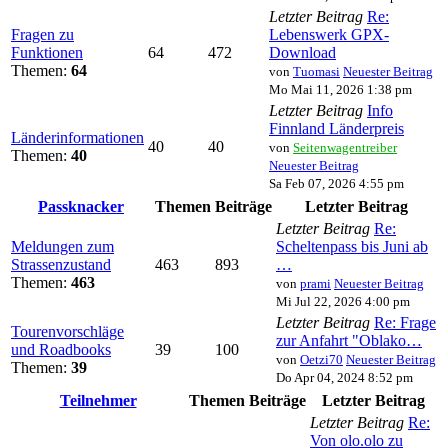
Letzter Beitrag
Re:
Fragen zu
Lebenswerk GPX-
Funktionen
64
472
Download
Themen:
64
von
Tuomasi
Neuester Beitrag
Mo Mai 11, 2026 1:38 pm
Letzter Beitrag
Info
Finnland Länderpreis
Länderinformationen
40
40
von
Seitenwagentreiber
Themen:
40
Neuester Beitrag
Sa Feb 07, 2026 4:55 pm
Passknacker
Themen
Beiträge
Letzter Beitrag
Letzter Beitrag
Re:
Meldungen zum
Scheltenpass bis Juni ab
Strassenzustand
463
893
…
Themen:
463
von
prami
Neuester Beitrag
Mi Jul 22, 2026 4:00 pm
Letzter Beitrag
Re: Frage
Tourenvorschläge
zur Anfahrt "Oblako…
und Roadbooks
39
100
von
Oetzi70
Neuester Beitrag
Themen:
39
Do Apr 04, 2024 8:52 pm
Teilnehmer
Themen
Beiträge
Letzter Beitrag
Letzter Beitrag
Re:
Von olo.olo zu