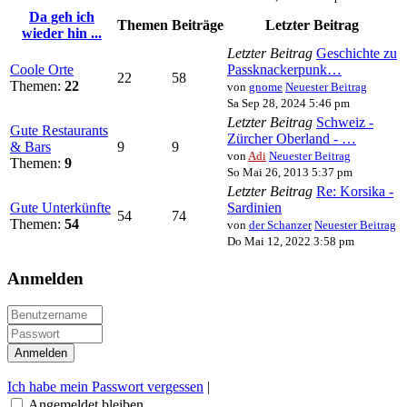
Da geh ich
Themen
Beiträge
Letzter Beitrag
wieder hin ...
Letzter Beitrag
Geschichte zu
Coole Orte
Passknackerpunk…
22
58
Themen:
22
von
gnome
Neuester Beitrag
Sa Sep 28, 2024 5:46 pm
Letzter Beitrag
Schweiz -
Gute Restaurants
Zürcher Oberland - …
& Bars
9
9
von
Adi
Neuester Beitrag
Themen:
9
So Mai 26, 2013 5:37 pm
Letzter Beitrag
Re: Korsika -
Gute Unterkünfte
Sardinien
54
74
Themen:
54
von
der Schanzer
Neuester Beitrag
Do Mai 12, 2022 3:58 pm
Anmelden
Ich habe mein Passwort vergessen
|
Angemeldet bleiben