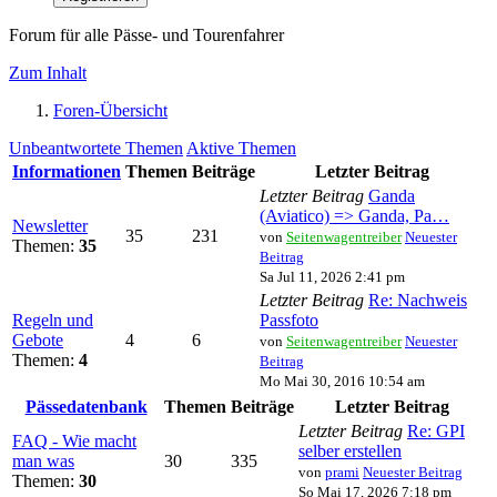
Forum für alle Pässe- und Tourenfahrer
Zum Inhalt
Foren-Übersicht
Unbeantwortete Themen
Aktive Themen
Informationen
Themen
Beiträge
Letzter Beitrag
Letzter Beitrag
Ganda
(Aviatico) => Ganda, Pa…
Newsletter
35
231
von
Seitenwagentreiber
Neuester
Themen:
35
Beitrag
Sa Jul 11, 2026 2:41 pm
Letzter Beitrag
Re: Nachweis
Regeln und
Passfoto
Gebote
4
6
von
Seitenwagentreiber
Neuester
Themen:
4
Beitrag
Mo Mai 30, 2016 10:54 am
Pässedatenbank
Themen
Beiträge
Letzter Beitrag
Letzter Beitrag
Re: GPI
FAQ - Wie macht
selber erstellen
man was
30
335
von
prami
Neuester Beitrag
Themen:
30
So Mai 17, 2026 7:18 pm