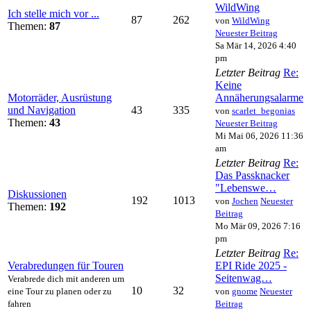
WildWing
Ich stelle mich vor ...
87
262
von
WildWing
Themen:
87
Neuester Beitrag
Sa Mär 14, 2026 4:40
pm
Letzter Beitrag
Re:
Keine
Motorräder, Ausrüstung
Annäherungsalarme
und Navigation
43
335
von
scarlet_begonias
Themen:
43
Neuester Beitrag
Mi Mai 06, 2026 11:36
am
Letzter Beitrag
Re:
Das Passknacker
"Lebenswe…
Diskussionen
192
1013
von
Jochen
Neuester
Themen:
192
Beitrag
Mo Mär 09, 2026 7:16
pm
Letzter Beitrag
Re:
Verabredungen für Touren
EPI Ride 2025 -
Seitenwag…
Verabrede dich mit anderen um
10
32
eine Tour zu planen oder zu
von
gnome
Neuester
fahren
Beitrag