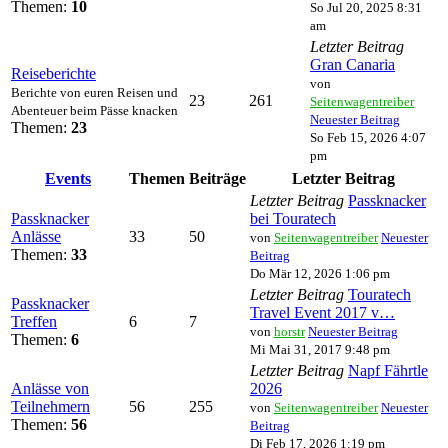
Themen:
10
So Jul 20, 2025 8:31
am
Letzter Beitrag
Gran Canaria
Reiseberichte
von
Berichte von euren Reisen und
23
261
Seitenwagentreiber
Abenteuer beim Pässe knacken
Neuester Beitrag
Themen:
23
So Feb 15, 2026 4:07
pm
Events
Themen
Beiträge
Letzter Beitrag
Letzter Beitrag
Passknacker
Passknacker
bei Touratech
Anlässe
33
50
von
Seitenwagentreiber
Neuester
Themen:
33
Beitrag
Do Mär 12, 2026 1:06 pm
Letzter Beitrag
Touratech
Passknacker
Travel Event 2017 v…
Treffen
6
7
von
horstr
Neuester Beitrag
Themen:
6
Mi Mai 31, 2017 9:48 pm
Letzter Beitrag
Napf Fährtle
Anlässe von
2026
Teilnehmern
56
255
von
Seitenwagentreiber
Neuester
Themen:
56
Beitrag
Di Feb 17, 2026 1:19 pm