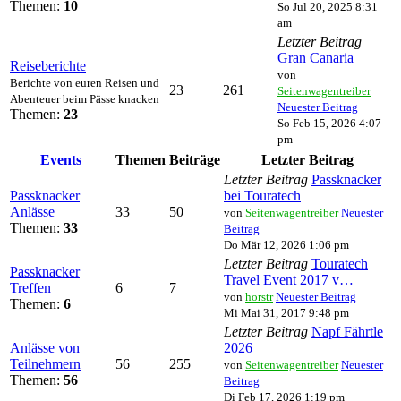
Themen:
10
So Jul 20, 2025 8:31
am
Letzter Beitrag
Gran Canaria
Reiseberichte
von
Berichte von euren Reisen und
23
261
Seitenwagentreiber
Abenteuer beim Pässe knacken
Neuester Beitrag
Themen:
23
So Feb 15, 2026 4:07
pm
Events
Themen
Beiträge
Letzter Beitrag
Letzter Beitrag
Passknacker
Passknacker
bei Touratech
Anlässe
33
50
von
Seitenwagentreiber
Neuester
Themen:
33
Beitrag
Do Mär 12, 2026 1:06 pm
Letzter Beitrag
Touratech
Passknacker
Travel Event 2017 v…
Treffen
6
7
von
horstr
Neuester Beitrag
Themen:
6
Mi Mai 31, 2017 9:48 pm
Letzter Beitrag
Napf Fährtle
Anlässe von
2026
Teilnehmern
56
255
von
Seitenwagentreiber
Neuester
Themen:
56
Beitrag
Di Feb 17, 2026 1:19 pm