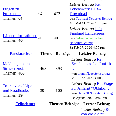
Letzter Beitrag
Re:
Fragen zu
Lebenswerk GPX-
Funktionen
64
472
Download
Themen:
64
von
Tuomasi
Neuester Beitrag
Mo Mai 11, 2026 1:38 pm
Letzter Beitrag
Info
Finnland Länderpreis
Länderinformationen
40
40
von
Seitenwagentreiber
Themen:
40
Neuester Beitrag
Sa Feb 07, 2026 4:55 pm
Passknacker
Themen
Beiträge
Letzter Beitrag
Letzter Beitrag
Re:
Meldungen zum
Scheltenpass bis Juni ab
Strassenzustand
463
893
…
Themen:
463
von
prami
Neuester Beitrag
Mi Jul 22, 2026 4:00 pm
Letzter Beitrag
Re: Frage
Tourenvorschläge
zur Anfahrt "Oblako…
und Roadbooks
39
100
von
Oetzi70
Neuester Beitrag
Themen:
39
Do Apr 04, 2024 8:52 pm
Teilnehmer
Themen
Beiträge
Letzter Beitrag
Letzter Beitrag
Re:
Von olo.olo zu