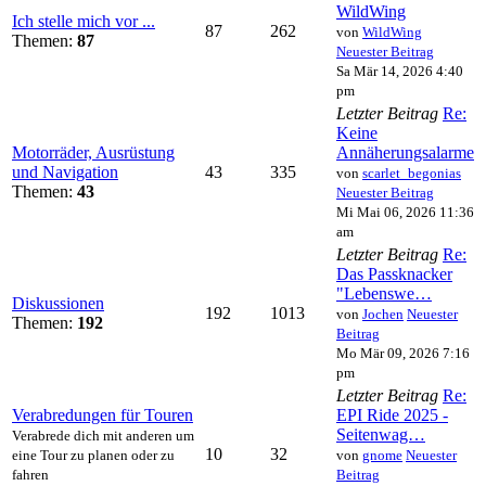
WildWing
Ich stelle mich vor ...
87
262
von
WildWing
Themen:
87
Neuester Beitrag
Sa Mär 14, 2026 4:40
pm
Letzter Beitrag
Re:
Keine
Motorräder, Ausrüstung
Annäherungsalarme
und Navigation
43
335
von
scarlet_begonias
Themen:
43
Neuester Beitrag
Mi Mai 06, 2026 11:36
am
Letzter Beitrag
Re:
Das Passknacker
"Lebenswe…
Diskussionen
192
1013
von
Jochen
Neuester
Themen:
192
Beitrag
Mo Mär 09, 2026 7:16
pm
Letzter Beitrag
Re:
Verabredungen für Touren
EPI Ride 2025 -
Seitenwag…
Verabrede dich mit anderen um
10
32
eine Tour zu planen oder zu
von
gnome
Neuester
fahren
Beitrag