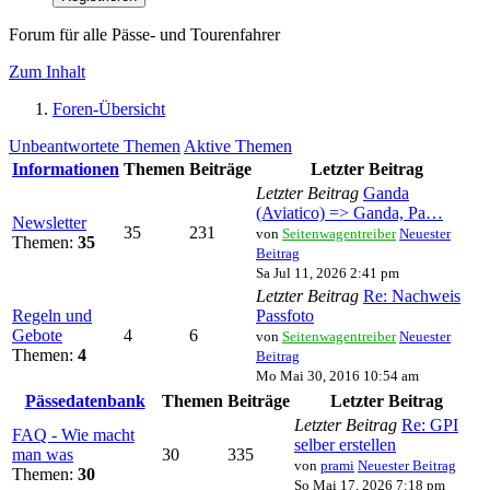
Forum für alle Pässe- und Tourenfahrer
Zum Inhalt
Foren-Übersicht
Unbeantwortete Themen
Aktive Themen
Informationen
Themen
Beiträge
Letzter Beitrag
Letzter Beitrag
Ganda
(Aviatico) => Ganda, Pa…
Newsletter
35
231
von
Seitenwagentreiber
Neuester
Themen:
35
Beitrag
Sa Jul 11, 2026 2:41 pm
Letzter Beitrag
Re: Nachweis
Regeln und
Passfoto
Gebote
4
6
von
Seitenwagentreiber
Neuester
Themen:
4
Beitrag
Mo Mai 30, 2016 10:54 am
Pässedatenbank
Themen
Beiträge
Letzter Beitrag
Letzter Beitrag
Re: GPI
FAQ - Wie macht
selber erstellen
man was
30
335
von
prami
Neuester Beitrag
Themen:
30
So Mai 17, 2026 7:18 pm