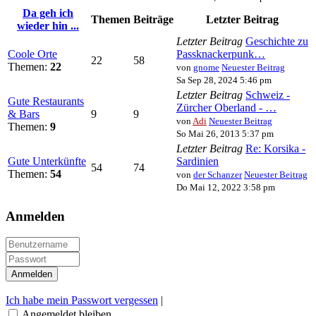
Da geh ich
Themen
Beiträge
Letzter Beitrag
wieder hin ...
Letzter Beitrag
Geschichte zu
Coole Orte
Passknackerpunk…
22
58
Themen:
22
von
gnome
Neuester Beitrag
Sa Sep 28, 2024 5:46 pm
Letzter Beitrag
Schweiz -
Gute Restaurants
Zürcher Oberland - …
& Bars
9
9
von
Adi
Neuester Beitrag
Themen:
9
So Mai 26, 2013 5:37 pm
Letzter Beitrag
Re: Korsika -
Gute Unterkünfte
Sardinien
54
74
Themen:
54
von
der Schanzer
Neuester Beitrag
Do Mai 12, 2022 3:58 pm
Anmelden
Ich habe mein Passwort vergessen
|
Angemeldet bleiben