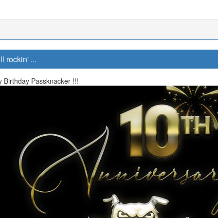
rockin' ...
 Birthday Passknacker !!!