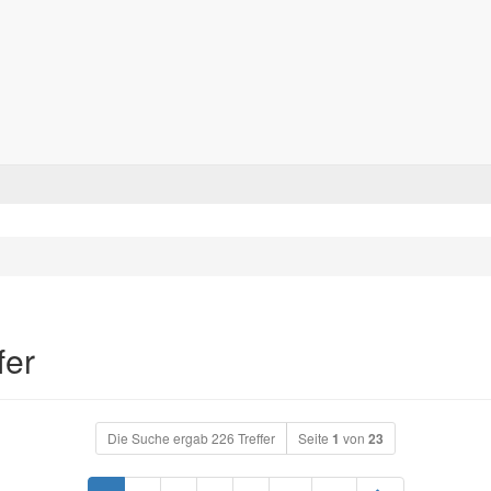
Forum für alle Pässe- und Tourenfahrer
Zum Inhalt
fer
Die Suche ergab 226 Treffer
Seite
1
von
23