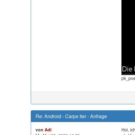
pk_post
Re: Android - Carpe Iter - Anfrage
von
Adi
Hoi, ic