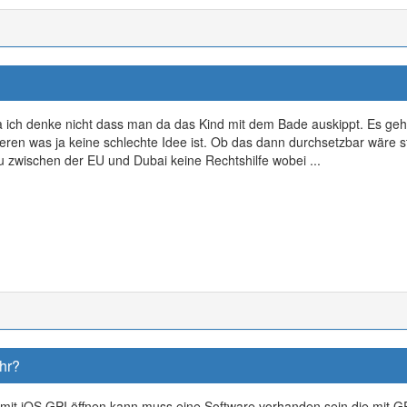
ja ich denke nicht dass man da das Kind mit dem Bade auskippt. Es geh
eren was ja keine schlechte Idee ist. Ob das dann durchsetzbar wäre s
u zwischen der EU und Dubai keine Rechtshilfe wobei ...
hr?
amit iOS GPI öffnen kann muss eine Software vorhanden sein die mit G