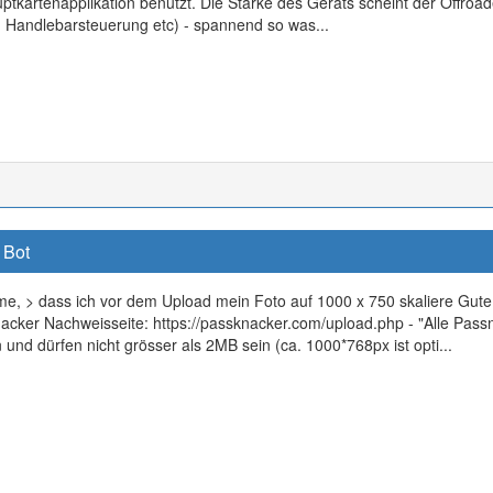
uptkartenapplikation benutzt. Die Stärke des Geräts scheint der Offr
, Handlebarsteuerung etc) - spannend so was...
 Bot
me, > dass ich vor dem Upload mein Foto auf 1000 x 750 skaliere Gute 
acker Nachweisseite: https://passknacker.com/upload.php - "Alle Pa
und dürfen nicht grösser als 2MB sein (ca. 1000*768px ist opti...