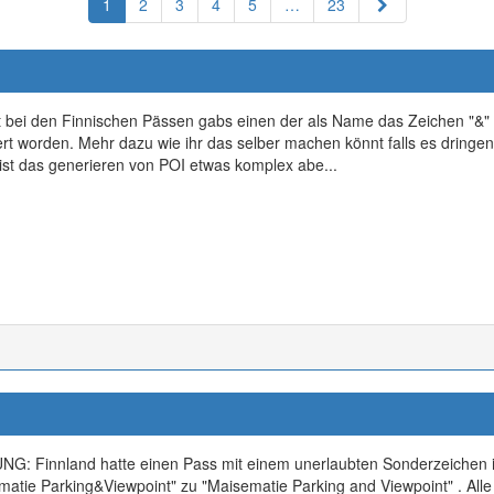
Nächste
1
2
3
4
5
…
23
t bei den Finnischen Pässen gabs einen der als Name das Zeichen "&"
rt worden. Mehr dazu wie ihr das selber machen könnt falls es dringend i
ist das generieren von POI etwas komplex abe...
G: Finnland hatte einen Pass mit einem unerlaubten Sonderzeiche
matie Parking&Viewpoint" zu "Maisematie Parking and Viewpoint" . All