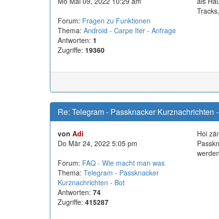
Mo Mai 09, 2022 10:29 am
als Ha
Tracks
Forum:
Fragen zu Funktionen
Thema:
Android - Carpe Iter - Anfrage
Antworten:
1
Zugriffe:
19360
Re: Telegram - Passknacker Kurznachrichten -
von
Adi
Hoi zä
Do Mär 24, 2022 5:05 pm
Passkn
werden 
Forum:
FAQ - Wie macht man was
Thema:
Telegram - Passknacker
Kurznachrichten - Bot
Antworten:
74
Zugriffe:
415287