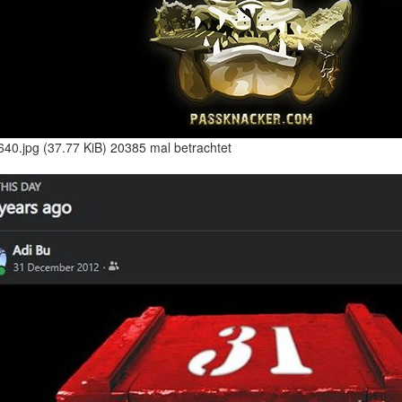
640.jpg (37.77 KiB) 20385 mal betrachtet