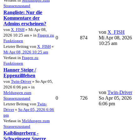
Verfasst in
Meldungen zum
Strassenzustand
Rangliste: Nur die
Kommentare der
Admins erscheinen?
von
X_FISH
» Mi Apr 08,
von
X_FISH
2026 10:25 am » in
Fragen zu
0
874
Mi Apr 08, 2026
Funktionen
10:25 am
Letzter Beitrag von
X_FISH
«
Mi Apr 08, 2026 10:25 am
Verfasst in
Fragen zu
Funktionen
Hanner Steige /
Eppenzillfelsen
von
Twin-Driver
» So Apr 05,
2026 6:06 pm » in
von
Twin-Driver
Meldungen zum
0
726
So Apr 05, 2026
Strassenzustand
6:06 pm
Letzter Beitrag von
Twin-
Driver
«
So Apr 05, 2026 6:06
pm
Verfasst in
Meldungen zum
Strassenzustand
Kaiblingerberg -
Schweinsegg Sperre