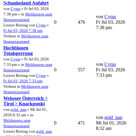
Schauinsland Anfahrt
von
Cyrus
» Fr Jul 03, 2026
7:38 pm » in
Meldungen zum
von
Cyrus
Strassenzustand
0
476
Fr Jul 03, 2026
Letzter Beitrag von
Cyrus
«
7:38 pm
Fr Jul 03, 2026 7:38 pm
Verfasst in
Meldungen zum
Strassenzustand
Hochblauen
Totalsperrung
von
Cyrus
» Fr Jul 03, 2026
von
Cyrus
7:33 pm » in
Meldungen zum
0
557
Fr Jul 03, 2026
Strassenzustand
7:33 pm
Letzter Beitrag von
Cyrus
«
Fr Jul 03, 2026 7:33 pm
Verfasst in
Meldungen zum
Strassenzustand
Weisssee Österreich >
Tirol > Knackpunkt
von
gold_pan
» Mi Jul 01,
2026 8:32 am » in
von
gold_pan
Meldungen zum
0
471
Mi Jul 01, 2026
Strassenzustand
8:32 am
Letzter Beitrag von
gold_pan