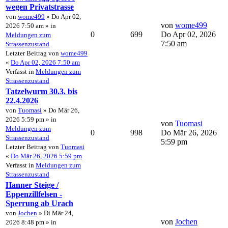
wegen Privatstrasse
von
wome499
» Do Apr 02,
von
wome499
2026 7:50 am » in
0
699
Do Apr 02, 2026
Meldungen zum
7:50 am
Strassenzustand
Letzter Beitrag von
wome499
«
Do Apr 02, 2026 7:50 am
Verfasst in
Meldungen zum
Strassenzustand
Tatzelwurm 30.3. bis
22.4.2026
von
Tuomasi
» Do Mär 26,
2026 5:59 pm » in
von
Tuomasi
Meldungen zum
0
998
Do Mär 26, 2026
Strassenzustand
5:59 pm
Letzter Beitrag von
Tuomasi
«
Do Mär 26, 2026 5:59 pm
Verfasst in
Meldungen zum
Strassenzustand
Hanner Steige /
Eppenzillfelsen -
Sperrung ab Urach
von
Jochen
» Di Mär 24,
von
Jochen
2026 8:48 pm » in