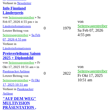
Verfasst in
Newsletter
Info Finnland
Länderpreis
von
Seitenwagentreiber
» Sa
von
Feb 07, 2026 4:55 pm » in
Seitenwagentreiber
Länderinformationen
0
1979
Sa Feb 07, 2026
Letzter Beitrag von
4:55 pm
Seitenwagentreiber
«
Sa Feb
07, 2026 4:55 pm
Verfasst in
Länderinformationen
Preisverleihung Saison
2025 + Diplombild
von
Seitenwagentreiber
» Fr
von
Okt 17, 2025 10:51 am » in
Seitenwagentreiber
Passknacker Anlässe
0
2822
Fr Okt 17, 2025
Letzter Beitrag von
10:51 am
Seitenwagentreiber
«
Fr Okt
17, 2025 10:51 am
Verfasst in
Passknacker
Anlässe
"AUF DEM WEG"
MULTIVISION
PRÄSENTATION ,