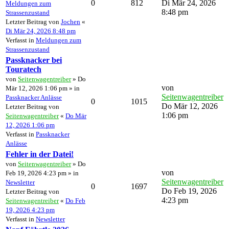
0
812
Di Mär 24, 2026
Meldungen zum
8:48 pm
Strassenzustand
Letzter Beitrag von
Jochen
«
Di Mär 24, 2026 8:48 pm
Verfasst in
Meldungen zum
Strassenzustand
Passknacker bei
Touratech
von
Seitenwagentreiber
» Do
von
Mär 12, 2026 1:06 pm » in
Seitenwagentreiber
Passknacker Anlässe
0
1015
Do Mär 12, 2026
Letzter Beitrag von
1:06 pm
Seitenwagentreiber
«
Do Mär
12, 2026 1:06 pm
Verfasst in
Passknacker
Anlässe
Fehler in der Datei!
von
Seitenwagentreiber
» Do
von
Feb 19, 2026 4:23 pm » in
Seitenwagentreiber
Newsletter
0
1697
Do Feb 19, 2026
Letzter Beitrag von
4:23 pm
Seitenwagentreiber
«
Do Feb
19, 2026 4:23 pm
Verfasst in
Newsletter