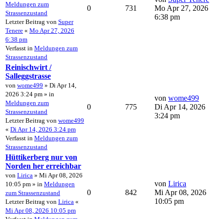
Meldungen zum
0
731
Mo Apr 27, 2026
Strassenzustand
6:38 pm
Letzter Beitrag von
Super
Tenere
«
Mo Apr 27, 2026
6:38 pm
Verfasst in
Meldungen zum
Strassenzustand
Reinischwirt /
Salleggstrasse
von
wome499
» Di Apr 14,
2026 3:24 pm » in
von
wome499
Meldungen zum
0
775
Di Apr 14, 2026
Strassenzustand
3:24 pm
Letzter Beitrag von
wome499
«
Di Apr 14, 2026 3:24 pm
Verfasst in
Meldungen zum
Strassenzustand
Hüttikerberg nur von
Norden her erreichbar
von
Lirica
» Mi Apr 08, 2026
von
Lirica
10:05 pm » in
Meldungen
0
842
Mi Apr 08, 2026
zum Strassenzustand
10:05 pm
Letzter Beitrag von
Lirica
«
Mi Apr 08, 2026 10:05 pm