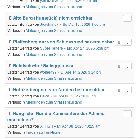
Letzter Beitrag von
yamifz
«
So Jun 14, 2026 6:26 am
Verfasst in
Meldungen zum Strassenzustand
Alte Burg (Hunsrück) nicht erreichbar
Letzter Beitrag von
Joachim57
«
So Mai 10, 2026 8:00 pm
Verfasst in
Meldungen zum Strassenzustand
Pfaffenberg nur von Schlossrued her erreichbar.
Letzter Beitrag von
Super Tenere
«
Mo Apr 27, 2026 6:38 pm
Verfasst in
Meldungen zum Strassenzustand
Reinischwirt / Salleggstrasse
Letzter Beitrag von
wome499
«
Di Apr 14, 2026 3:24 pm
Verfasst in
Meldungen zum Strassenzustand
Hüttikerberg nur von Norden her erreichbar
Letzter Beitrag von
Lirica
«
Mi Apr 08, 2026 10:05 pm
Verfasst in
Meldungen zum Strassenzustand
Rangliste: Nur die Kommentare der Admins
erscheinen?
Letzter Beitrag von
X_FISH
«
Mi Apr 08, 2026 10:25 am
Verfasst in
Fragen zu Funktionen