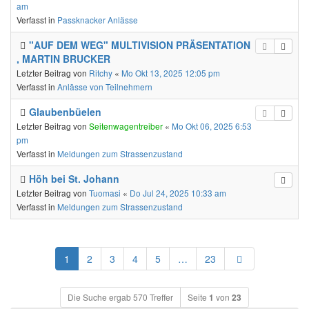
am
Verfasst in
Passknacker Anlässe
"AUF DEM WEG" MULTIVISION PRÄSENTATION
, MARTIN BRUCKER
Letzter Beitrag von
Ritchy
«
Mo Okt 13, 2025 12:05 pm
Verfasst in
Anlässe von Teilnehmern
Glaubenbüelen
Letzter Beitrag von
Seitenwagentreiber
«
Mo Okt 06, 2025 6:53
pm
Verfasst in
Meldungen zum Strassenzustand
Höh bei St. Johann
Letzter Beitrag von
Tuomasi
«
Do Jul 24, 2025 10:33 am
Verfasst in
Meldungen zum Strassenzustand
Nächste
1
2
3
4
5
…
23
Die Suche ergab 570 Treffer
Seite
1
von
23