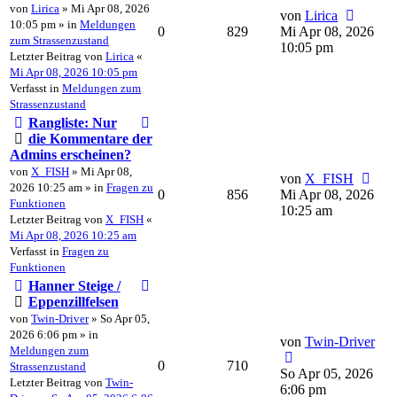
von
Lirica
» Mi Apr 08, 2026
von
Lirica
10:05 pm » in
Meldungen
0
829
Mi Apr 08, 2026
zum Strassenzustand
10:05 pm
Letzter Beitrag von
Lirica
«
Mi Apr 08, 2026 10:05 pm
Verfasst in
Meldungen zum
Strassenzustand
Rangliste: Nur
die Kommentare der
Admins erscheinen?
von
X_FISH
» Mi Apr 08,
von
X_FISH
2026 10:25 am » in
Fragen zu
0
856
Mi Apr 08, 2026
Funktionen
10:25 am
Letzter Beitrag von
X_FISH
«
Mi Apr 08, 2026 10:25 am
Verfasst in
Fragen zu
Funktionen
Hanner Steige /
Eppenzillfelsen
von
Twin-Driver
» So Apr 05,
2026 6:06 pm » in
von
Twin-Driver
Meldungen zum
0
710
Strassenzustand
So Apr 05, 2026
Letzter Beitrag von
Twin-
6:06 pm