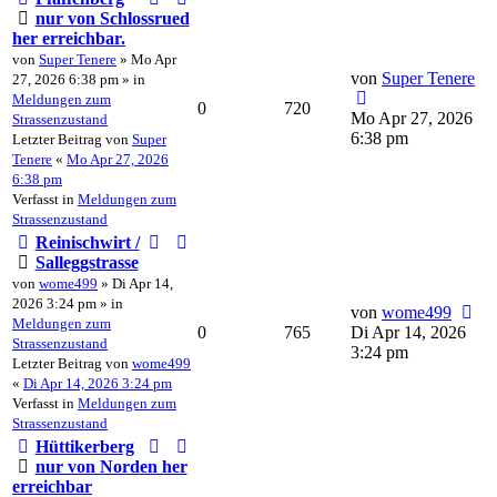
nur von Schlossrued
her erreichbar.
von
Super Tenere
» Mo Apr
von
Super Tenere
27, 2026 6:38 pm » in
Meldungen zum
0
720
Mo Apr 27, 2026
Strassenzustand
6:38 pm
Letzter Beitrag von
Super
Tenere
«
Mo Apr 27, 2026
6:38 pm
Verfasst in
Meldungen zum
Strassenzustand
Reinischwirt /
Salleggstrasse
von
wome499
» Di Apr 14,
2026 3:24 pm » in
von
wome499
Meldungen zum
0
765
Di Apr 14, 2026
Strassenzustand
3:24 pm
Letzter Beitrag von
wome499
«
Di Apr 14, 2026 3:24 pm
Verfasst in
Meldungen zum
Strassenzustand
Hüttikerberg
nur von Norden her
erreichbar