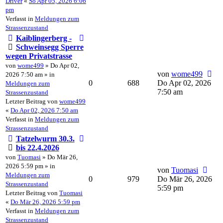
Driver
«
So Apr 05, 2026 6:06
pm
Verfasst in
Meldungen zum
Strassenzustand
Kaiblingerberg -
Schweinsegg Sperre
wegen Privatstrasse
von
wome499
» Do Apr 02,
von
wome499
2026 7:50 am » in
0
688
Do Apr 02, 2026
Meldungen zum
7:50 am
Strassenzustand
Letzter Beitrag von
wome499
«
Do Apr 02, 2026 7:50 am
Verfasst in
Meldungen zum
Strassenzustand
Tatzelwurm 30.3.
bis 22.4.2026
von
Tuomasi
» Do Mär 26,
2026 5:59 pm » in
von
Tuomasi
Meldungen zum
0
979
Do Mär 26, 2026
Strassenzustand
5:59 pm
Letzter Beitrag von
Tuomasi
«
Do Mär 26, 2026 5:59 pm
Verfasst in
Meldungen zum
Strassenzustand