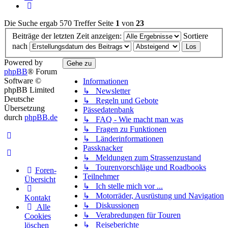
Nächste
Die Suche ergab 570 Treffer
Seite
1
von
23
Beiträge der letzten Zeit anzeigen:
Sortiere
nach
Powered by
Gehe zu
phpBB
® Forum
Software ©
Informationen
phpBB Limited
↳ Newsletter
Deutsche
↳ Regeln und Gebote
Übersetzung
Pässedatenbank
durch
phpBB.de
↳ FAQ - Wie macht man was
↳ Fragen zu Funktionen
↳ Länderinformationen
Passknacker
↳ Meldungen zum Strassenzustand
↳ Tourenvorschläge und Roadbooks
Foren-
Teilnehmer
Übersicht
↳ Ich stelle mich vor ...
↳ Motorräder, Ausrüstung und Navigation
Kontakt
↳ Diskussionen
Alle
↳ Verabredungen für Touren
Cookies
↳ Reiseberichte
löschen