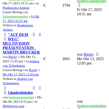
Seitenwagentreiber
Okt 17, 2025 10:51 am » in
0
2794
Passknacker Anlässe
Fr Okt 17, 2025
Letzter Beitrag von
10:51 am
Seitenwagentreiber
«
Fr Okt
17, 2025 10:51 am
Verfasst in
Passknacker
Anlässe
"AUF DEM
WEG"
MULTIVISION
PRÄSENTATION ,
MARTIN BRUCKER
von
Ritchy
von
Ritchy
» Mo Okt 13,
0
2661
Mo Okt 13, 2025
2025 12:05 pm » in
Anlässe
12:05 pm
von Teilnehmern
Letzter Beitrag von
Ritchy
«
Mo Okt 13, 2025 12:05 pm
Verfasst in
Anlässe von
Teilnehmern
Glaubenbüelen
von
Seitenwagentreiber
» Mo
von
Okt 06, 2025 6:53 pm » in
Seitenwagentreiber
Meldungen zum