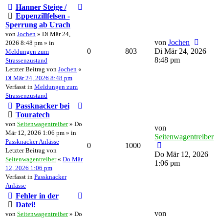
Hanner Steige /
Eppenzillfelsen -
Sperrung ab Urach
von
Jochen
» Di Mär 24,
von
Jochen
2026 8:48 pm » in
0
803
Di Mär 24, 2026
Meldungen zum
8:48 pm
Strassenzustand
Letzter Beitrag von
Jochen
«
Di Mär 24, 2026 8:48 pm
Verfasst in
Meldungen zum
Strassenzustand
Passknacker bei
Touratech
von
Seitenwagentreiber
» Do
von
Mär 12, 2026 1:06 pm » in
Seitenwagentreiber
Passknacker Anlässe
0
1000
Letzter Beitrag von
Do Mär 12, 2026
Seitenwagentreiber
«
Do Mär
1:06 pm
12, 2026 1:06 pm
Verfasst in
Passknacker
Anlässe
Fehler in der
Datei!
von
von
Seitenwagentreiber
» Do