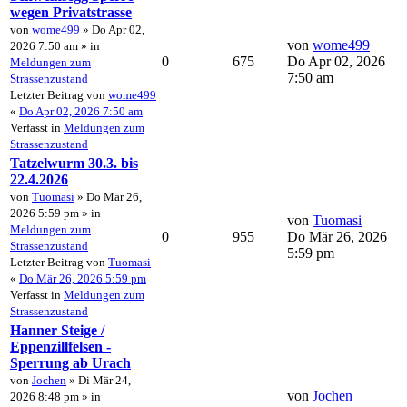
wegen Privatstrasse
von
wome499
» Do Apr 02,
von
wome499
2026 7:50 am » in
0
675
Do Apr 02, 2026
Meldungen zum
7:50 am
Strassenzustand
Letzter Beitrag von
wome499
«
Do Apr 02, 2026 7:50 am
Verfasst in
Meldungen zum
Strassenzustand
Tatzelwurm 30.3. bis
22.4.2026
von
Tuomasi
» Do Mär 26,
2026 5:59 pm » in
von
Tuomasi
Meldungen zum
0
955
Do Mär 26, 2026
Strassenzustand
5:59 pm
Letzter Beitrag von
Tuomasi
«
Do Mär 26, 2026 5:59 pm
Verfasst in
Meldungen zum
Strassenzustand
Hanner Steige /
Eppenzillfelsen -
Sperrung ab Urach
von
Jochen
» Di Mär 24,
von
Jochen
2026 8:48 pm » in