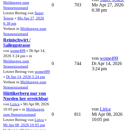
Meldungen zum
0
703
Mo Apr 27, 2026
Strassenzustand
6:38 pm
Letzter Beitrag von
Super
Tenere
«
Mo Apr 27, 2026
6:38 pm
Verfasst in
Meldungen zum
Strassenzustand
Reinischwirt /
Salleggstrasse
von
wome499
» Di Apr 14,
2026 3:24 pm » in
von
wome499
Meldungen zum
0
744
Di Apr 14, 2026
Strassenzustand
3:24 pm
Letzter Beitrag von
wome499
«
Di Apr 14, 2026 3:24 pm
Verfasst in
Meldungen zum
Strassenzustand
Hüttikerberg nur von
Norden her erreichbar
von
Lirica
» Mi Apr 08, 2026
von
Lirica
10:05 pm » in
Meldungen
0
811
Mi Apr 08, 2026
zum Strassenzustand
10:05 pm
Letzter Beitrag von
Lirica
«
Mi Apr 08, 2026 10:05 pm