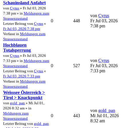
Schauinsland Anfahrt
von
Cyrus
» Fr Jul 03, 2026
7:38 pm » in
Meldungen zum
von
Cyrus
Strassenzustand
0
448
Fr Jul 03, 2026
Letzter Beitrag von
Cyrus
«
7:38 pm
Fr Jul 03, 2026 7:38 pm
Verfasst in
Meldungen zum
Strassenzustand
Hochblauen
Totalsperrung
von
Cyrus
» Fr Jul 03, 2026
von
Cyrus
7:33 pm » in
Meldungen zum
0
527
Fr Jul 03, 2026
Strassenzustand
7:33 pm
Letzter Beitrag von
Cyrus
«
Fr Jul 03, 2026 7:33 pm
Verfasst in
Meldungen zum
Strassenzustand
Weisssee Österreich >
Tirol > Knackpunkt
von
gold_pan
» Mi Jul 01,
2026 8:32 am » in
von
gold_pan
Meldungen zum
0
443
Mi Jul 01, 2026
Strassenzustand
8:32 am
Letzter Beitrag von
gold_pan