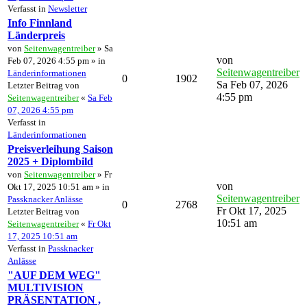
Verfasst in
Newsletter
Info Finnland
Länderpreis
von
Seitenwagentreiber
» Sa
von
Feb 07, 2026 4:55 pm » in
Seitenwagentreiber
Länderinformationen
0
1902
Sa Feb 07, 2026
Letzter Beitrag von
4:55 pm
Seitenwagentreiber
«
Sa Feb
07, 2026 4:55 pm
Verfasst in
Länderinformationen
Preisverleihung Saison
2025 + Diplombild
von
Seitenwagentreiber
» Fr
von
Okt 17, 2025 10:51 am » in
Seitenwagentreiber
Passknacker Anlässe
0
2768
Fr Okt 17, 2025
Letzter Beitrag von
10:51 am
Seitenwagentreiber
«
Fr Okt
17, 2025 10:51 am
Verfasst in
Passknacker
Anlässe
"AUF DEM WEG"
MULTIVISION
PRÄSENTATION ,