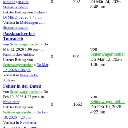
0
792
Di Mär 24, 2026
Meldungen zum
8:48 pm
Strassenzustand
Letzter Beitrag von
Jochen
«
Di Mär 24, 2026 8:48 pm
Verfasst in
Meldungen zum
Strassenzustand
Passknacker bei
Touratech
von
Seitenwagentreiber
» Do
von
Mär 12, 2026 1:06 pm » in
Seitenwagentreiber
Passknacker Anlässe
0
991
Do Mär 12, 2026
Letzter Beitrag von
1:06 pm
Seitenwagentreiber
«
Do Mär
12, 2026 1:06 pm
Verfasst in
Passknacker
Anlässe
Fehler in der Datei!
von
Seitenwagentreiber
» Do
von
Feb 19, 2026 4:23 pm » in
Seitenwagentreiber
Newsletter
0
1663
Do Feb 19, 2026
Letzter Beitrag von
4:23 pm
Seitenwagentreiber
«
Do Feb
19, 2026 4:23 pm
Verfasst in
Newsletter