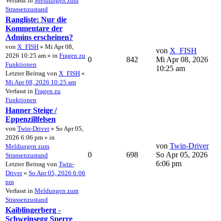
Verfasst in
Meldungen zum
Strassenzustand
Rangliste: Nur die
Kommentare der
Admins erscheinen?
von
X_FISH
» Mi Apr 08,
von
X_FISH
2026 10:25 am » in
Fragen zu
0
842
Mi Apr 08, 2026
Funktionen
10:25 am
Letzter Beitrag von
X_FISH
«
Mi Apr 08, 2026 10:25 am
Verfasst in
Fragen zu
Funktionen
Hanner Steige /
Eppenzillfelsen
von
Twin-Driver
» So Apr 05,
2026 6:06 pm » in
von
Twin-Driver
Meldungen zum
0
698
So Apr 05, 2026
Strassenzustand
6:06 pm
Letzter Beitrag von
Twin-
Driver
«
So Apr 05, 2026 6:06
pm
Verfasst in
Meldungen zum
Strassenzustand
Kaiblingerberg -
Schweinsegg Sperre