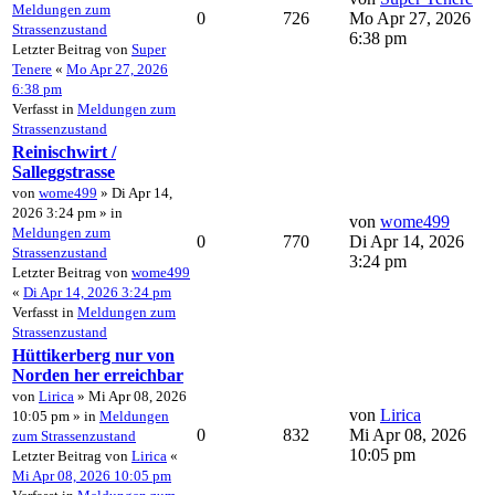
Meldungen zum
0
726
Mo Apr 27, 2026
Strassenzustand
6:38 pm
Letzter Beitrag von
Super
Tenere
«
Mo Apr 27, 2026
6:38 pm
Verfasst in
Meldungen zum
Strassenzustand
Reinischwirt /
Salleggstrasse
von
wome499
» Di Apr 14,
2026 3:24 pm » in
von
wome499
Meldungen zum
0
770
Di Apr 14, 2026
Strassenzustand
3:24 pm
Letzter Beitrag von
wome499
«
Di Apr 14, 2026 3:24 pm
Verfasst in
Meldungen zum
Strassenzustand
Hüttikerberg nur von
Norden her erreichbar
von
Lirica
» Mi Apr 08, 2026
von
Lirica
10:05 pm » in
Meldungen
0
832
Mi Apr 08, 2026
zum Strassenzustand
10:05 pm
Letzter Beitrag von
Lirica
«
Mi Apr 08, 2026 10:05 pm