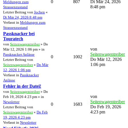
0
807
Di Mär 24, 2026
Meldungen zum
8:48 pm
Strassenzustand
Letzter Beitrag von
Jochen
«
Di Mär 24, 2026 8:48 pm
Verfasst in
Meldungen zum
Strassenzustand
Passknacker bei
Touratech
von
Seitenwagentreiber
» Do
von
Mär 12, 2026 1:06 pm » in
Seitenwagentreiber
Passknacker Anlässe
0
1002
Do Mär 12, 2026
Letzter Beitrag von
1:06 pm
Seitenwagentreiber
«
Do Mär
12, 2026 1:06 pm
Verfasst in
Passknacker
Anlässe
Fehler in der Datei!
von
Seitenwagentreiber
» Do
von
Feb 19, 2026 4:23 pm » in
Seitenwagentreiber
Newsletter
0
1683
Do Feb 19, 2026
Letzter Beitrag von
4:23 pm
Seitenwagentreiber
«
Do Feb
19, 2026 4:23 pm
Verfasst in
Newsletter