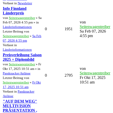
Verfasst in
Newsletter
Info Finnland
Länderpreis
von
Seitenwagentreiber
» Sa
von
Feb 07, 2026 4:55 pm » in
Seitenwagentreiber
Länderinformationen
0
1951
Sa Feb 07, 2026
Letzter Beitrag von
4:55 pm
Seitenwagentreiber
«
Sa Feb
07, 2026 4:55 pm
Verfasst in
Länderinformationen
Preisverleihung Saison
2025 + Diplombild
von
Seitenwagentreiber
» Fr
von
Okt 17, 2025 10:51 am » in
Seitenwagentreiber
Passknacker Anlässe
0
2795
Fr Okt 17, 2025
Letzter Beitrag von
10:51 am
Seitenwagentreiber
«
Fr Okt
17, 2025 10:51 am
Verfasst in
Passknacker
Anlässe
"AUF DEM WEG"
MULTIVISION
PRÄSENTATION ,