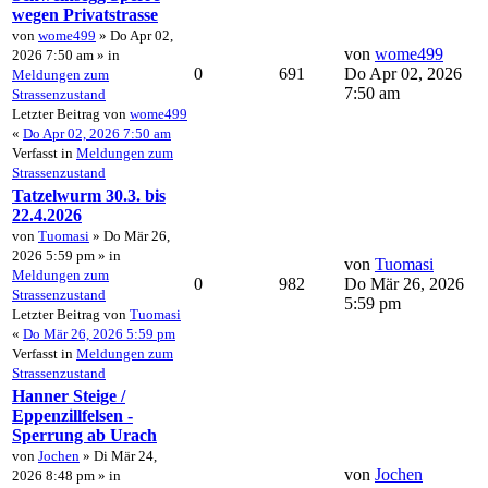
wegen Privatstrasse
von
wome499
» Do Apr 02,
von
wome499
2026 7:50 am » in
0
691
Do Apr 02, 2026
Meldungen zum
7:50 am
Strassenzustand
Letzter Beitrag von
wome499
«
Do Apr 02, 2026 7:50 am
Verfasst in
Meldungen zum
Strassenzustand
Tatzelwurm 30.3. bis
22.4.2026
von
Tuomasi
» Do Mär 26,
2026 5:59 pm » in
von
Tuomasi
Meldungen zum
0
982
Do Mär 26, 2026
Strassenzustand
5:59 pm
Letzter Beitrag von
Tuomasi
«
Do Mär 26, 2026 5:59 pm
Verfasst in
Meldungen zum
Strassenzustand
Hanner Steige /
Eppenzillfelsen -
Sperrung ab Urach
von
Jochen
» Di Mär 24,
von
Jochen
2026 8:48 pm » in