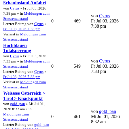
Schauinsland Anfahrt
von
Cyrus
» Fr Jul 03, 2026
7:38 pm » in
Meldungen zum
von
Cyrus
Strassenzustand
0
469
Fr Jul 03, 2026
Letzter Beitrag von
Cyrus
«
7:38 pm
Fr Jul 03, 2026 7:38 pm
Verfasst in
Meldungen zum
Strassenzustand
Hochblauen
Totalsperrung
von
Cyrus
» Fr Jul 03, 2026
von
Cyrus
7:33 pm » in
Meldungen zum
0
549
Fr Jul 03, 2026
Strassenzustand
7:33 pm
Letzter Beitrag von
Cyrus
«
Fr Jul 03, 2026 7:33 pm
Verfasst in
Meldungen zum
Strassenzustand
Weisssee Österreich >
Tirol > Knackpunkt
von
gold_pan
» Mi Jul 01,
2026 8:32 am » in
von
gold_pan
Meldungen zum
0
461
Mi Jul 01, 2026
Strassenzustand
8:32 am
Letzter Beitrag von
gold_pan