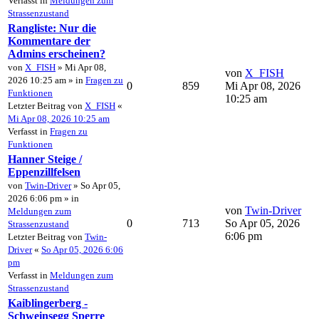
Verfasst in
Meldungen zum
Strassenzustand
Rangliste: Nur die
Kommentare der
Admins erscheinen?
von
X_FISH
» Mi Apr 08,
von
X_FISH
2026 10:25 am » in
Fragen zu
0
859
Mi Apr 08, 2026
Funktionen
10:25 am
Letzter Beitrag von
X_FISH
«
Mi Apr 08, 2026 10:25 am
Verfasst in
Fragen zu
Funktionen
Hanner Steige /
Eppenzillfelsen
von
Twin-Driver
» So Apr 05,
2026 6:06 pm » in
von
Twin-Driver
Meldungen zum
0
713
So Apr 05, 2026
Strassenzustand
6:06 pm
Letzter Beitrag von
Twin-
Driver
«
So Apr 05, 2026 6:06
pm
Verfasst in
Meldungen zum
Strassenzustand
Kaiblingerberg -
Schweinsegg Sperre