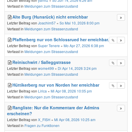
Letzter Beitrag von
yamifz
«
So Jun 14, 2026 6:26 am
Verfasst in
Meldungen zum Strassenzustand
Alte Burg (Hunsrück) nicht erreichbar
Letzter Beitrag von
Joachim57
«
So Mai 10, 2026 8:00 pm
Verfasst in
Meldungen zum Strassenzustand
Pfaffenberg nur von Schlossrued her erreichbar.
Letzter Beitrag von
Super Tenere
«
Mo Apr 27, 2026 6:38 pm
Verfasst in
Meldungen zum Strassenzustand
Reinischwirt / Salleggstrasse
Letzter Beitrag von
wome499
«
Di Apr 14, 2026 3:24 pm
Verfasst in
Meldungen zum Strassenzustand
Hüttikerberg nur von Norden her erreichbar
Letzter Beitrag von
Lirica
«
Mi Apr 08, 2026 10:05 pm
Verfasst in
Meldungen zum Strassenzustand
Rangliste: Nur die Kommentare der Admins
erscheinen?
Letzter Beitrag von
X_FISH
«
Mi Apr 08, 2026 10:25 am
Verfasst in
Fragen zu Funktionen