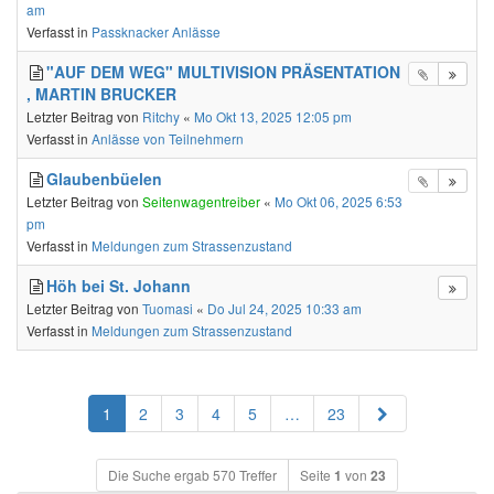
am
Verfasst in
Passknacker Anlässe
"AUF DEM WEG" MULTIVISION PRÄSENTATION
, MARTIN BRUCKER
Letzter Beitrag von
Ritchy
«
Mo Okt 13, 2025 12:05 pm
Verfasst in
Anlässe von Teilnehmern
Glaubenbüelen
Letzter Beitrag von
Seitenwagentreiber
«
Mo Okt 06, 2025 6:53
pm
Verfasst in
Meldungen zum Strassenzustand
Höh bei St. Johann
Letzter Beitrag von
Tuomasi
«
Do Jul 24, 2025 10:33 am
Verfasst in
Meldungen zum Strassenzustand
Nächste
1
2
3
4
5
…
23
Die Suche ergab 570 Treffer
Seite
1
von
23