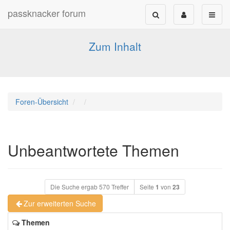
passknacker forum
Forum für alle Pässe- und Tourenfahrer
Zum Inhalt
Foren-Übersicht
Unbeantwortete Themen
Die Suche ergab 570 Treffer
Seite
1
von
23
Zur erweiterten Suche
Themen