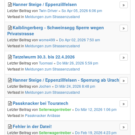
Hanner Steige / Eppenzillfelsen
Letzter Beitrag von
Twin-Driver
«
So Apr 05, 2026 6:06 pm
Verfasst in
Meldungen zum Strassenzustand
Kaiblingerberg - Schweinsegg Sperre wegen
Privatstrasse
Letzter Beitrag von
wome499
«
Do Apr 02, 2026 7:50 am
Verfasst in
Meldungen zum Strassenzustand
Tatzelwurm 30.3. bis 22.4.2026
Letzter Beitrag von
Tuomasi
«
Do Mär 26, 2026 5:59 pm
Verfasst in
Meldungen zum Strassenzustand
Hanner Steige / Eppenzillfelsen - Sperrung ab Urach
Letzter Beitrag von
Jochen
«
Di Mär 24, 2026 8:48 pm
Verfasst in
Meldungen zum Strassenzustand
Passknacker bei Touratech
Letzter Beitrag von
Seitenwagentreiber
«
Do Mär 12, 2026 1:06 pm
Verfasst in
Passknacker Anlässe
Fehler in der Datei!
Letzter Beitrag von
Seitenwagentreiber
«
Do Feb 19, 2026 4:23 pm