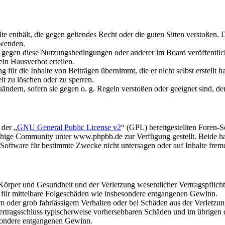
alte enthält, die gegen geltendes Recht oder die guten Sitten verstoßen. 
rwenden.
n gegen diese Nutzungsbedingungen oder anderer im Board veröffentli
in Hausverbot erteilen.
für die Inhalte von Beiträgen übernimmt, die er nicht selbst erstellt 
it zu löschen oder zu sperren.
uändern, sofern sie gegen o. g. Regeln verstoßen oder geeignet sind, 
 der „
GNU General Public License v2
“ (GPL) bereitgestellten Foren
hige Community unter www.phpbb.de zur Verfügung gestellt. Beide hab
oftware für bestimmte Zwecke nicht untersagen oder auf Inhalte frem
rper und Gesundheit und der Verletzung wesentlicher Vertragspflichten
ch für mittelbare Folgeschäden wie insbesondere entgangenen Gewinn.
em oder grob fahrlässigem Verhalten oder bei Schäden aus der Verletz
i Vertragsschluss typischerweise vorhersehbaren Schäden und im übrigen
besondere entgangenen Gewinn.