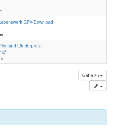
pm
Lebenswerk GPX-Download
er
pm
 Finnland Länderpreis
Neuester
r
Beitrag
pm
Gehe zu