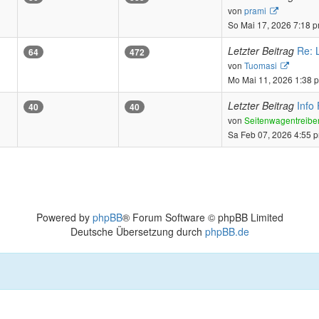
Neuester
von
prami
Beitrag
So Mai 17, 2026 7:18 
Letzter Beitrag
Re: 
64
472
Neuest
von
Tuomasi
Beitrag
Mo Mai 11, 2026 1:38 
Letzter Beitrag
Info
40
40
von
Seitenwagentreibe
Sa Feb 07, 2026 4:55 
Powered by
phpBB
® Forum Software © phpBB Limited
Deutsche Übersetzung durch
phpBB.de