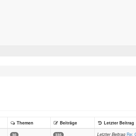
Forum für alle Pässe- und Tourenfahrer
Zum Inhalt
Themen
Beiträge
Letzter Beitrag
Letzter Beitrag
Re: 
30
335