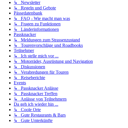
↳ Newsletter
↳ Regeln und Gebote
Pässedatenbank
↳ FAQ - Wie macht man was
↳ Fragen zu Funktionen
↳ Länderinformationen
Passknacker
↳ Meldungen zum Strassenzustand
↳ Tourenvorschläge und Roadbooks
Teilnehmer
↳ Ich stelle mich vor ...
↳ Motorräder, Ausrüstung und Navigation
↳ Diskussionen
↳ Verabredungen für Touren
↳ Reiseberichte
Events
↳ Passknacker Anlässe
↳ Passknacker Treffen
↳ Anlässe von Teilnehmern
Da geh ich wieder hin ...
↳ Coole Orte
↳ Gute Restaurants & Bars
↳ Gute Unterkünfte