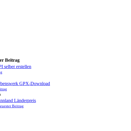
er Beitrag
I selber erstellen
ag
ebenswerk GPX-Download
itrag
m
innland Länderpreis
euester Beitrag