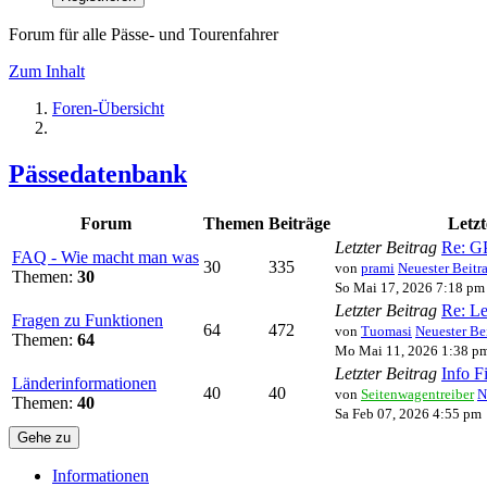
Forum für alle Pässe- und Tourenfahrer
Zum Inhalt
Foren-Übersicht
Pässedatenbank
Forum
Themen
Beiträge
Letzt
Letzter Beitrag
Re: GP
FAQ - Wie macht man was
30
335
von
prami
Neuester Beitr
Themen:
30
So Mai 17, 2026 7:18 pm
Letzter Beitrag
Re: L
Fragen zu Funktionen
64
472
von
Tuomasi
Neuester Be
Themen:
64
Mo Mai 11, 2026 1:38 p
Letzter Beitrag
Info F
Länderinformationen
40
40
von
Seitenwagentreiber
N
Themen:
40
Sa Feb 07, 2026 4:55 pm
Gehe zu
Informationen