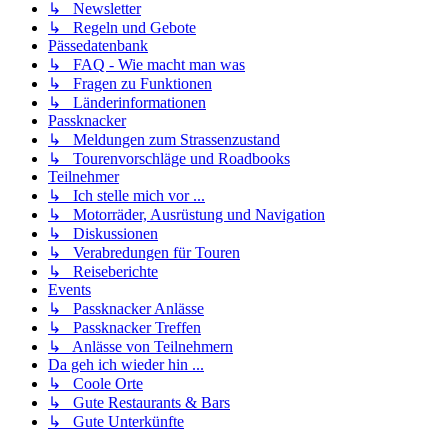
↳ Newsletter
↳ Regeln und Gebote
Pässedatenbank
↳ FAQ - Wie macht man was
↳ Fragen zu Funktionen
↳ Länderinformationen
Passknacker
↳ Meldungen zum Strassenzustand
↳ Tourenvorschläge und Roadbooks
Teilnehmer
↳ Ich stelle mich vor ...
↳ Motorräder, Ausrüstung und Navigation
↳ Diskussionen
↳ Verabredungen für Touren
↳ Reiseberichte
Events
↳ Passknacker Anlässe
↳ Passknacker Treffen
↳ Anlässe von Teilnehmern
Da geh ich wieder hin ...
↳ Coole Orte
↳ Gute Restaurants & Bars
↳ Gute Unterkünfte