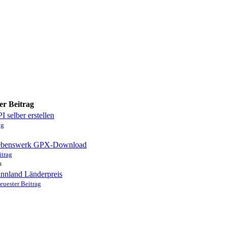
er Beitrag
I selber erstellen
ag
ebenswerk GPX-Download
itrag
m
innland Länderpreis
euester Beitrag