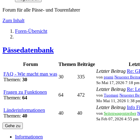
Forum für alle Pässe- und Tourenfahrer
Zum Inhalt
Foren-Übersicht
Pässedatenbank
Forum
Themen
Beiträge
Letzt
Letzter Beitrag
Re: GP
FAQ - Wie macht man was
30
335
von
prami
Neuester Beitr
Themen:
30
So Mai 17, 2026 7:18 pm
Letzter Beitrag
Re: L
Fragen zu Funktionen
64
472
von
Tuomasi
Neuester Be
Themen:
64
Mo Mai 11, 2026 1:38 p
Letzter Beitrag
Info F
Länderinformationen
40
40
von
Seitenwagentreiber
N
Themen:
40
Sa Feb 07, 2026 4:55 pm
Gehe zu
Informationen