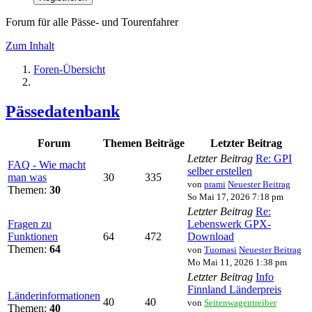
Forum für alle Pässe- und Tourenfahrer
Zum Inhalt
Foren-Übersicht
Pässedatenbank
Forum
Themen
Beiträge
Letzter Beitrag
Letzter Beitrag
Re: GPI
FAQ - Wie macht
selber erstellen
man was
30
335
von
prami
Neuester Beitrag
Themen:
30
So Mai 17, 2026 7:18 pm
Letzter Beitrag
Re:
Fragen zu
Lebenswerk GPX-
Funktionen
64
472
Download
Themen:
64
von
Tuomasi
Neuester Beitrag
Mo Mai 11, 2026 1:38 pm
Letzter Beitrag
Info
Finnland Länderpreis
Länderinformationen
40
40
von
Seitenwagentreiber
Themen:
40