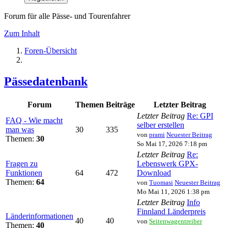
Forum für alle Pässe- und Tourenfahrer
Zum Inhalt
Foren-Übersicht
Pässedatenbank
Forum
Themen
Beiträge
Letzter Beitrag
Letzter Beitrag
Re: GPI
FAQ - Wie macht
selber erstellen
man was
30
335
von
prami
Neuester Beitrag
Themen:
30
So Mai 17, 2026 7:18 pm
Letzter Beitrag
Re:
Fragen zu
Lebenswerk GPX-
Funktionen
64
472
Download
Themen:
64
von
Tuomasi
Neuester Beitrag
Mo Mai 11, 2026 1:38 pm
Letzter Beitrag
Info
Finnland Länderpreis
Länderinformationen
40
40
von
Seitenwagentreiber
Themen:
40