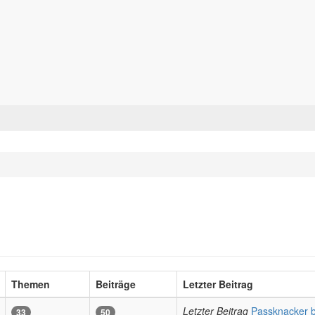
Forum für alle Pässe- und Tourenfahrer
Zum Inhalt
Themen
Beiträge
Letzter Beitrag
Letzter Beitrag
Passknacker b
33
50