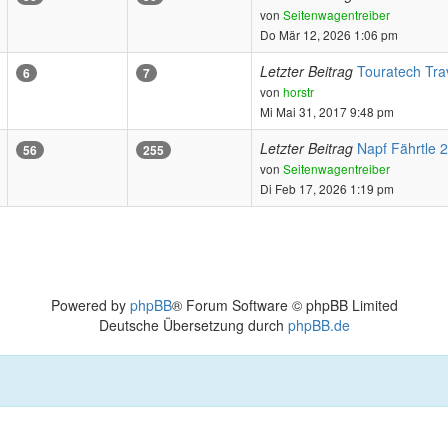
Neuester
von
Seitenwagentreiber
Beitrag
Do Mär 12, 2026 1:06 pm
Letzter Beitrag
Touratech Tra
6
7
Neuester
von
horstr
Beitrag
Mi Mai 31, 2017 9:48 pm
Letzter Beitrag
Napf Fährtle 
56
255
Neuester
von
Seitenwagentreiber
Beitrag
Di Feb 17, 2026 1:19 pm
Powered by
phpBB
® Forum Software © phpBB Limited
Deutsche Übersetzung durch
phpBB.de