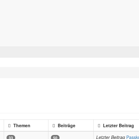
Forum für alle Pässe- und Tourenfahrer
Zum Inhalt
Themen
Beiträge
Letzter Beitrag
Letzter Beitrag
Passk
33
50