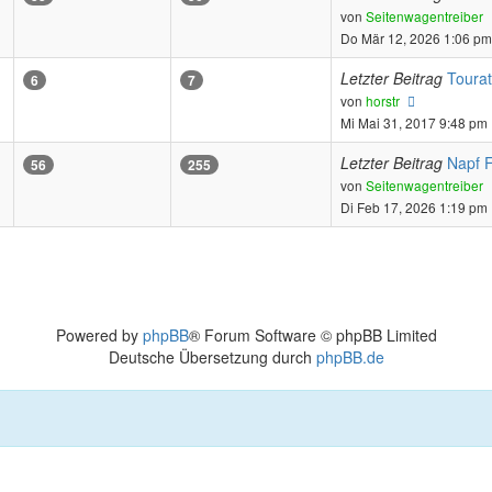
von
Seitenwagentreiber
Do Mär 12, 2026 1:06 pm
Letzter Beitrag
Toura
6
7
Neuester
von
horstr
Beitrag
Mi Mai 31, 2017 9:48 pm
Letzter Beitrag
Napf F
56
255
von
Seitenwagentreiber
Di Feb 17, 2026 1:19 pm
Powered by
phpBB
® Forum Software © phpBB Limited
Deutsche Übersetzung durch
phpBB.de