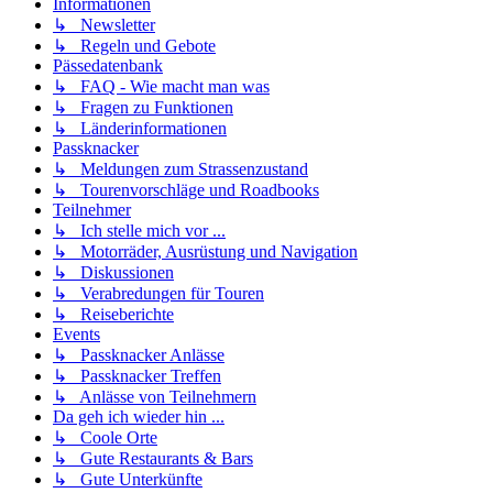
Informationen
↳ Newsletter
↳ Regeln und Gebote
Pässedatenbank
↳ FAQ - Wie macht man was
↳ Fragen zu Funktionen
↳ Länderinformationen
Passknacker
↳ Meldungen zum Strassenzustand
↳ Tourenvorschläge und Roadbooks
Teilnehmer
↳ Ich stelle mich vor ...
↳ Motorräder, Ausrüstung und Navigation
↳ Diskussionen
↳ Verabredungen für Touren
↳ Reiseberichte
Events
↳ Passknacker Anlässe
↳ Passknacker Treffen
↳ Anlässe von Teilnehmern
Da geh ich wieder hin ...
↳ Coole Orte
↳ Gute Restaurants & Bars
↳ Gute Unterkünfte