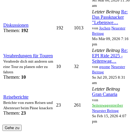
Mi Mai 06, 2026 11:36
am
Letzter Beitrag
Re:
Das Passknacker
"Lebenswe…
Diskussionen
192
1013
von
Jochen
Neuester
Themen:
192
Beitrag
Mo Mär 09, 2026 7:16
pm
Letzter Beitrag
Re:
Verabredungen für Touren
EPI Ride 2025 -
Seitenwag…
Verabrede dich mit anderen um
10
32
eine Tour zu planen oder zu
von
gnome
Neuester
fahren
Beitrag
Themen:
10
So Jul 20, 2025 8:31
am
Letzter Beitrag
Gran Canaria
Reiseberichte
von
Berichte von euren Reisen und
23
261
Seitenwagentreiber
Abenteuer beim Pässe knacken
Neuester Beitrag
Themen:
23
So Feb 15, 2026 4:07
pm
Gehe zu