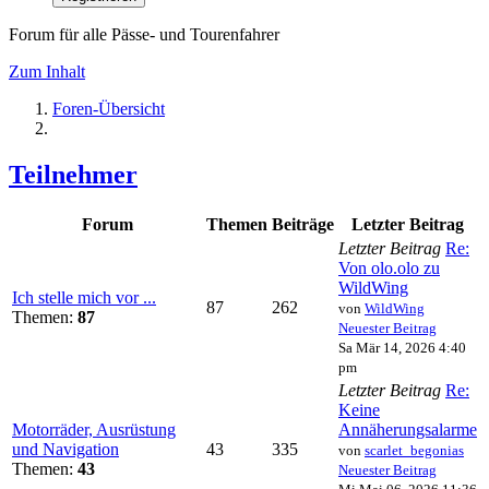
Forum für alle Pässe- und Tourenfahrer
Zum Inhalt
Foren-Übersicht
Teilnehmer
Forum
Themen
Beiträge
Letzter Beitrag
Letzter Beitrag
Re:
Von olo.olo zu
WildWing
Ich stelle mich vor ...
87
262
von
WildWing
Themen:
87
Neuester Beitrag
Sa Mär 14, 2026 4:40
pm
Letzter Beitrag
Re:
Keine
Motorräder, Ausrüstung
Annäherungsalarme
und Navigation
43
335
von
scarlet_begonias
Themen:
43
Neuester Beitrag