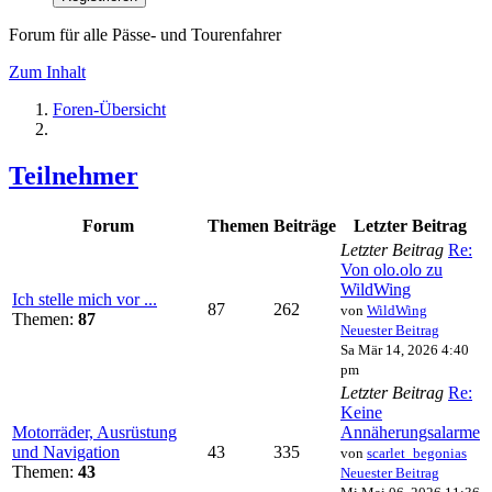
Forum für alle Pässe- und Tourenfahrer
Zum Inhalt
Foren-Übersicht
Teilnehmer
Forum
Themen
Beiträge
Letzter Beitrag
Letzter Beitrag
Re:
Von olo.olo zu
WildWing
Ich stelle mich vor ...
87
262
von
WildWing
Themen:
87
Neuester Beitrag
Sa Mär 14, 2026 4:40
pm
Letzter Beitrag
Re:
Keine
Motorräder, Ausrüstung
Annäherungsalarme
und Navigation
43
335
von
scarlet_begonias
Themen:
43
Neuester Beitrag