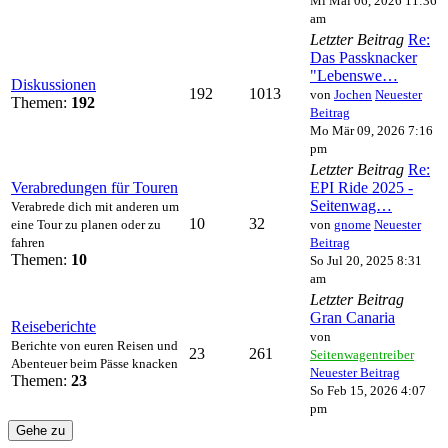
Mi Mai 06, 2026 11:36
am
Letzter Beitrag
Re:
Das Passknacker
"Lebenswe…
Diskussionen
192
1013
von
Jochen
Neuester
Themen:
192
Beitrag
Mo Mär 09, 2026 7:16
pm
Letzter Beitrag
Re:
Verabredungen für Touren
EPI Ride 2025 -
Seitenwag…
Verabrede dich mit anderen um
10
32
eine Tour zu planen oder zu
von
gnome
Neuester
fahren
Beitrag
Themen:
10
So Jul 20, 2025 8:31
am
Letzter Beitrag
Gran Canaria
Reiseberichte
von
Berichte von euren Reisen und
23
261
Seitenwagentreiber
Abenteuer beim Pässe knacken
Neuester Beitrag
Themen:
23
So Feb 15, 2026 4:07
pm
Gehe zu