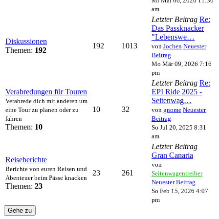
Mi Mai 06, 2026 11:36
am
Letzter Beitrag
Re:
Das Passknacker
"Lebenswe…
Diskussionen
192
1013
von
Jochen
Neuester
Themen:
192
Beitrag
Mo Mär 09, 2026 7:16
pm
Letzter Beitrag
Re:
Verabredungen für Touren
EPI Ride 2025 -
Seitenwag…
Verabrede dich mit anderen um
10
32
eine Tour zu planen oder zu
von
gnome
Neuester
fahren
Beitrag
Themen:
10
So Jul 20, 2025 8:31
am
Letzter Beitrag
Gran Canaria
Reiseberichte
von
Berichte von euren Reisen und
23
261
Seitenwagentreiber
Abenteuer beim Pässe knacken
Neuester Beitrag
Themen:
23
So Feb 15, 2026 4:07
pm
Gehe zu