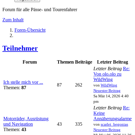
Forum für alle Pässe- und Tourenfahrer
Zum Inhalt
Foren-Übersicht
Teilnehmer
Forum
Themen
Beiträge
Letzter Beitrag
Letzter Beitrag
Re:
Von olo.olo zu
WildWing
Ich stelle mich vor ...
87
262
von
WildWing
Themen:
87
Neuester Beitrag
Sa Mär 14, 2026 4:40
pm
Letzter Beitrag
Re:
Keine
Motorräder, Ausrüstung
Annäherungsalarme
und Navigation
43
335
von
scarlet_begonias
Themen:
43
Neuester Beitrag