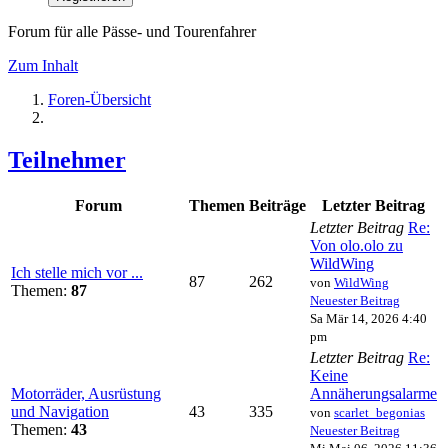
Forum für alle Pässe- und Tourenfahrer
Zum Inhalt
Foren-Übersicht
Teilnehmer
Forum
Themen
Beiträge
Letzter Beitrag
Letzter Beitrag
Re:
Von olo.olo zu
WildWing
Ich stelle mich vor ...
87
262
von
WildWing
Themen:
87
Neuester Beitrag
Sa Mär 14, 2026 4:40
pm
Letzter Beitrag
Re:
Keine
Motorräder, Ausrüstung
Annäherungsalarme
und Navigation
43
335
von
scarlet_begonias
Themen:
43
Neuester Beitrag