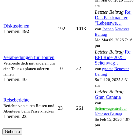
Mi Mai 06, 2026 11:36
am
Letzter Beitrag
Re:
Das Passknacker
"Lebenswe…
Diskussionen
192
1013
von
Jochen
Neuester
Themen:
192
Beitrag
Mo Mär 09, 2026 7:16
pm
Letzter Beitrag
Re:
Verabredungen für Touren
EPI Ride 2025 -
Seitenwag…
Verabrede dich mit anderen um
10
32
eine Tour zu planen oder zu
von
gnome
Neuester
fahren
Beitrag
Themen:
10
So Jul 20, 2025 8:31
am
Letzter Beitrag
Gran Canaria
Reiseberichte
von
Berichte von euren Reisen und
23
261
Seitenwagentreiber
Abenteuer beim Pässe knacken
Neuester Beitrag
Themen:
23
So Feb 15, 2026 4:07
pm
Gehe zu