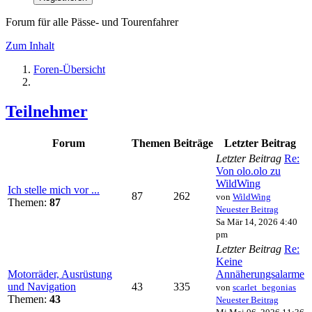
Forum für alle Pässe- und Tourenfahrer
Zum Inhalt
Foren-Übersicht
Teilnehmer
Forum
Themen
Beiträge
Letzter Beitrag
Letzter Beitrag
Re:
Von olo.olo zu
WildWing
Ich stelle mich vor ...
87
262
von
WildWing
Themen:
87
Neuester Beitrag
Sa Mär 14, 2026 4:40
pm
Letzter Beitrag
Re:
Keine
Motorräder, Ausrüstung
Annäherungsalarme
und Navigation
43
335
von
scarlet_begonias
Themen:
43
Neuester Beitrag