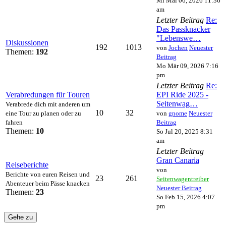
Mi Mai 06, 2026 11:36
am
Letzter Beitrag
Re:
Das Passknacker
"Lebenswe…
Diskussionen
192
1013
von
Jochen
Neuester
Themen:
192
Beitrag
Mo Mär 09, 2026 7:16
pm
Letzter Beitrag
Re:
Verabredungen für Touren
EPI Ride 2025 -
Seitenwag…
Verabrede dich mit anderen um
10
32
eine Tour zu planen oder zu
von
gnome
Neuester
fahren
Beitrag
Themen:
10
So Jul 20, 2025 8:31
am
Letzter Beitrag
Gran Canaria
Reiseberichte
von
Berichte von euren Reisen und
23
261
Seitenwagentreiber
Abenteuer beim Pässe knacken
Neuester Beitrag
Themen:
23
So Feb 15, 2026 4:07
pm
Gehe zu