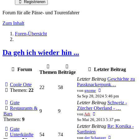
Registrieren
Forum für alle Pässe- und Tourenfahrer
Zum Inhalt
Foren-Übersicht
Da geh ich wieder hin ...
Forum
Letzter Beitrag
Themen
Beiträge
Letzter Beitrag
Geschichte zu
Coole Orte
Passknackerpunk…
22
58
Neuester
Themen:
22
von
gnome
Beitrag
Sa Sep 28, 2024 5:46 pm
Gute
Letzter Beitrag
Schweiz -
Restaurants &
Zürcher Oberland - …
9
9
Neuester
Bars
von
Adi
Beitrag
Themen:
9
So Mai 26, 2013 5:37 pm
Letzter Beitrag
Re: Korsika -
Gute
Sardinien
Unterkünfte
54
74
Neuester
von
der Schanzer