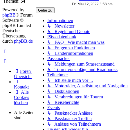
Themen:
54
Beitrag
Do Mai 12, 2022 3:58 pm
Powered by
Gehe zu
phpBB
® Forum
Software ©
Informationen
phpBB Limited
↳ Newsletter
Deutsche
↳ Regeln und Gebote
Übersetzung
Pässedatenbank
durch
phpBB.de
↳ FAQ - Wie macht man was
↳ Fragen zu Funktionen
↳ Länderinformationen
Passknacker
↳ Meldungen zum Strassenzustand
↳ Tourenvorschläge und Roadbooks
Foren-
Teilnehmer
Übersicht
↳ Ich stelle mich vor ...
↳ Motorräder, Ausrüstung und Navigation
Kontakt
↳ Diskussionen
Alle
↳ Verabredungen für Touren
Cookies
↳ Reiseberichte
löschen
Events
Alle Zeiten
↳ Passknacker Anlässe
sind
↳ Passknacker Treffen
↳ Anlässe von Teilnehmern
Da geh ich wieder hin ...