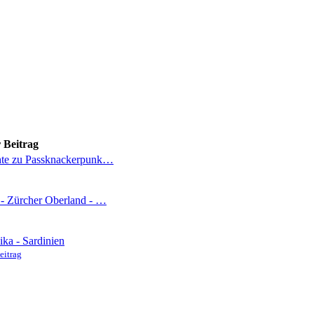
r Beitrag
hte zu Passknackerpunk…
- Zürcher Oberland - …
ika - Sardinien
eitrag