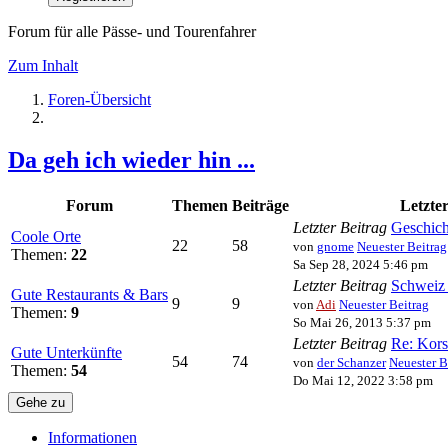
Forum für alle Pässe- und Tourenfahrer
Zum Inhalt
Foren-Übersicht
Da geh ich wieder hin ...
Forum
Themen
Beiträge
Letzte
Letzter Beitrag
Geschic
Coole Orte
22
58
von
gnome
Neuester Beitrag
Themen:
22
Sa Sep 28, 2024 5:46 pm
Letzter Beitrag
Schweiz 
Gute Restaurants & Bars
9
9
von
Adi
Neuester Beitrag
Themen:
9
So Mai 26, 2013 5:37 pm
Letzter Beitrag
Re: Kors
Gute Unterkünfte
54
74
von
der Schanzer
Neuester B
Themen:
54
Do Mai 12, 2022 3:58 pm
Gehe zu
Informationen