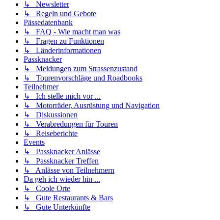
↳ Newsletter
↳ Regeln und Gebote
Pässedatenbank
↳ FAQ - Wie macht man was
↳ Fragen zu Funktionen
↳ Länderinformationen
Passknacker
↳ Meldungen zum Strassenzustand
↳ Tourenvorschläge und Roadbooks
Teilnehmer
↳ Ich stelle mich vor ...
↳ Motorräder, Ausrüstung und Navigation
↳ Diskussionen
↳ Verabredungen für Touren
↳ Reiseberichte
Events
↳ Passknacker Anlässe
↳ Passknacker Treffen
↳ Anlässe von Teilnehmern
Da geh ich wieder hin ...
↳ Coole Orte
↳ Gute Restaurants & Bars
↳ Gute Unterkünfte