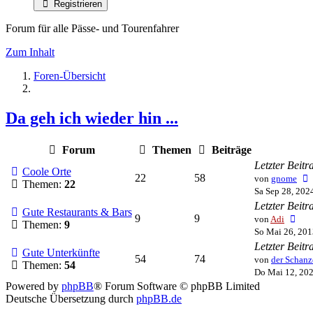
Registrieren
Forum für alle Pässe- und Tourenfahrer
Zum Inhalt
Foren-Übersicht
Da geh ich wieder hin ...
Forum
Themen
Beiträge
Letzter Beitr
Coole Orte
22
58
von
gnome
Themen:
22
Sa Sep 28, 202
Letzter Beitr
Gute Restaurants & Bars
Neu
9
9
von
Adi
Themen:
9
Bei
So Mai 26, 201
Letzter Beitr
Gute Unterkünfte
54
74
von
der Schanz
Themen:
54
Do Mai 12, 20
Powered by
phpBB
® Forum Software © phpBB Limited
Deutsche Übersetzung durch
phpBB.de