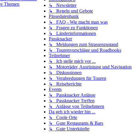
ve Themen
↳ Newsletter
↳ Regeln und Gebote
Pässedatenbank
↳ FAQ - Wie macht man was
↳ Fragen zu Funktionen
↳ Länderinformationen
Passknacker
↳ Meldungen zum Strassenzustand
↳ Tourenvorschläge und Roadbooks
Teilnehmer
↳ Ich stelle mich vor ...
↳ Motorräder, Ausrüstung und Navigation
↳ Diskussionen
↳ Verabredungen für Touren
↳ Reiseberichte
Events
↳ Passknacker Anlässe
↳ Passknacker Treffen
↳ Anlässe von Teilnehmern
Da geh ich wieder hin ...
↳ Coole Orte
↳ Gute Restaurants & Bars
↳ Gute Unterkünfte