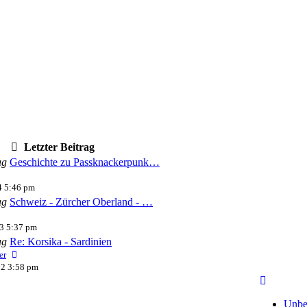
Letzter Beitrag
ag
Geschichte zu Passknackerpunk…
Neuester
Beitrag
4 5:46 pm
ag
Schweiz - Zürcher Oberland - …
ester
trag
3 5:37 pm
ag
Re: Korsika - Sardinien
Neuester
er
Beitrag
22 3:58 pm
Unbe