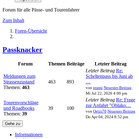
Forum für alle Pässe- und Tourenfahrer
Zum Inhalt
Foren-Übersicht
Passknacker
Forum
Themen
Beiträge
Letzter Beitrag
Letzter Beitrag
Re:
Meldungen zum
Scheltenpass bis Juni ab
Strassenzustand
463
893
…
Themen:
463
von
prami
Neuester Beitrag
Mi Jul 22, 2026 4:00 pm
Letzter Beitrag
Re: Frage
Tourenvorschläge
zur Anfahrt "Oblako…
und Roadbooks
39
100
von
Oetzi70
Neuester Beitrag
Themen:
39
Do Apr 04, 2024 8:52 pm
Gehe zu
Informationen