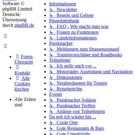
Software ©
Informationen
phpBB Limited
↳ Newsletter
Deutsche
↳ Regeln und Gebote
Übersetzung
Pässedatenbank
durch
phpBB.de
↳ FAQ - Wie macht man was
↳ Fragen zu Funktionen
↳ Länderinformationen
Passknacker
↳ Meldungen zum Strassenzustand
↳ Tourenvorschläge und Roadbooks
Foren-
Teilnehmer
Übersicht
↳ Ich stelle mich vor ...
↳ Motorräder, Ausrüstung und Navigation
Kontakt
↳ Diskussionen
Alle
↳ Verabredungen für Touren
Cookies
↳ Reiseberichte
löschen
Events
Alle Zeiten
↳ Passknacker Anlässe
sind
↳ Passknacker Treffen
↳ Anlässe von Teilnehmern
Da geh ich wieder hin ...
↳ Coole Orte
↳ Gute Restaurants & Bars
↳ Gute Unterkünfte