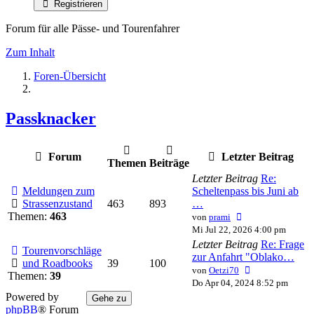
Registrieren
Forum für alle Pässe- und Tourenfahrer
Zum Inhalt
Foren-Übersicht
Passknacker
Forum
Letzter Beitrag
Themen
Beiträge
Letzter Beitrag
Re:
Meldungen zum
Scheltenpass bis Juni ab
Strassenzustand
463
893
…
Neuester
Themen:
463
von
prami
Beitrag
Mi Jul 22, 2026 4:00 pm
Letzter Beitrag
Re: Frage
Tourenvorschläge
zur Anfahrt "Oblako…
und Roadbooks
39
100
Neuester
von
Oetzi70
Themen:
39
Beitrag
Do Apr 04, 2024 8:52 pm
Powered by
Gehe zu
phpBB
® Forum