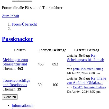
Forum für alle Pässe- und Tourenfahrer
Zum Inhalt
Foren-Übersicht
Passknacker
Forum
Themen
Beiträge
Letzter Beitrag
Letzter Beitrag
Re:
Meldungen zum
Scheltenpass bis Juni ab
Strassenzustand
463
893
…
Themen:
463
von
prami
Neuester Beitrag
Mi Jul 22, 2026 4:00 pm
Letzter Beitrag
Re: Frage
Tourenvorschläge
zur Anfahrt "Oblako…
und Roadbooks
39
100
von
Oetzi70
Neuester Beitrag
Themen:
39
Do Apr 04, 2024 8:52 pm
Gehe zu
Informationen