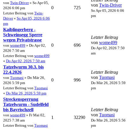
von
Twin-Driver
» So Apr 05,
von
Twin-Driver
0
725
2026 6:06 pm
So Apr 05, 2026 6:06
Letzter Beitrag von
Twin-
pm
Driver
«
So Apr 05, 2026 6:06
pm
Kaiblingerberg -
Schweinsegg Sperre
Letzter Beitrag
wegen Privatstrasse
von
wome499
0
696
von
wome499
» Do Apr 02,
Do Apr 02, 2026 7:50
2026 7:50 am
am
Letzter Beitrag von
wome499
«
Do Apr 02, 2026 7:50 am
Tatzelwurm 30.3. bis
22.4.2026
Letzter Beitrag
von
Tuomasi
von
Tuomasi
» Do Mär 26,
0
996
2026 5:59 pm
Do Mär 26, 2026 5:59
Letzter Beitrag von
Tuomasi
pm
«
Do Mär 26, 2026 5:59 pm
Streckensperrung
Tatzelwurm - Sudelfeld
bis Bayrischzell
Letzter Beitrag
von
Tuomasi
von
wome499
» Fr Mai 02,
1
32290
2025 7:38 am
Do Mär 26, 2026 5:56
Letzter Beitrag von
Tuomasi
pm