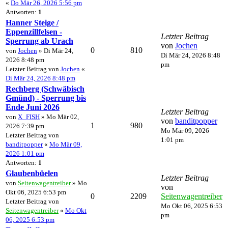
«
Do Mär 26, 2026 5:56 pm
Antworten:
1
Hanner Steige /
Eppenzillfelsen -
Letzter Beitrag
Sperrung ab Urach
von
Jochen
0
810
von
Jochen
» Di Mär 24,
Di Mär 24, 2026 8:48
2026 8:48 pm
pm
Letzter Beitrag von
Jochen
«
Di Mär 24, 2026 8:48 pm
Rechberg (Schwäbisch
Gmünd) - Sperrung bis
Ende Juni 2026
Letzter Beitrag
von
X_FISH
» Mo Mär 02,
von
banditpopper
1
980
2026 7:39 pm
Mo Mär 09, 2026
Letzter Beitrag von
1:01 pm
banditpopper
«
Mo Mär 09,
2026 1:01 pm
Antworten:
1
Glaubenbüelen
Letzter Beitrag
von
Seitenwagentreiber
» Mo
von
Okt 06, 2025 6:53 pm
0
2209
Seitenwagentreiber
Letzter Beitrag von
Mo Okt 06, 2025 6:53
Seitenwagentreiber
«
Mo Okt
pm
06, 2025 6:53 pm