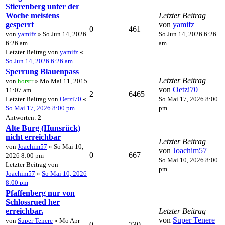
Stierenberg unter der
Woche meistens
Letzter Beitrag
gesperrt
von
yamifz
0
461
von
yamifz
» So Jun 14, 2026
So Jun 14, 2026 6:26
6:26 am
am
Letzter Beitrag von
yamifz
«
So Jun 14, 2026 6:26 am
Sperrung Blauenpass
Letzter Beitrag
von
horstr
» Mo Mai 11, 2015
von
Oetzi70
11:07 am
2
6465
Letzter Beitrag von
Oetzi70
«
So Mai 17, 2026 8:00
So Mai 17, 2026 8:00 pm
pm
Antworten:
2
Alte Burg (Hunsrück)
nicht erreichbar
Letzter Beitrag
von
Joachim57
» So Mai 10,
von
Joachim57
0
667
2026 8:00 pm
So Mai 10, 2026 8:00
Letzter Beitrag von
pm
Joachim57
«
So Mai 10, 2026
8:00 pm
Pfaffenberg nur von
Schlossrued her
erreichbar.
Letzter Beitrag
von
Super Tenere
von
Super Tenere
» Mo Apr
0
730