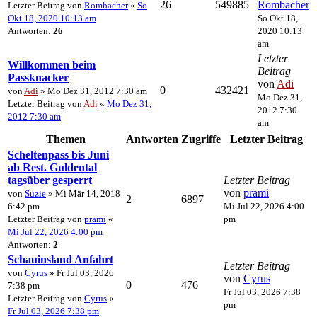
26
549885
Rombacher
Letzter Beitrag von
Rombacher
«
So
Okt 18, 2020 10:13 am
So Okt 18,
Antworten:
26
2020 10:13
am
Letzter
Willkommen beim
Beitrag
Passknacker
von
Adi
0
432421
von
Adi
» Mo Dez 31, 2012 7:30 am
Mo Dez 31,
Letzter Beitrag von
Adi
«
Mo Dez 31,
2012 7:30
2012 7:30 am
am
Themen
Antworten
Zugriffe
Letzter Beitrag
Scheltenpass bis Juni
ab Rest. Guldental
tagsüber gesperrt
Letzter Beitrag
von
prami
von
Suzie
» Mi Mär 14, 2018
2
6897
6:42 pm
Mi Jul 22, 2026 4:00
Letzter Beitrag von
prami
«
pm
Mi Jul 22, 2026 4:00 pm
Antworten:
2
Schauinsland Anfahrt
Letzter Beitrag
von
Cyrus
» Fr Jul 03, 2026
von
Cyrus
0
476
7:38 pm
Fr Jul 03, 2026 7:38
Letzter Beitrag von
Cyrus
«
pm
Fr Jul 03, 2026 7:38 pm