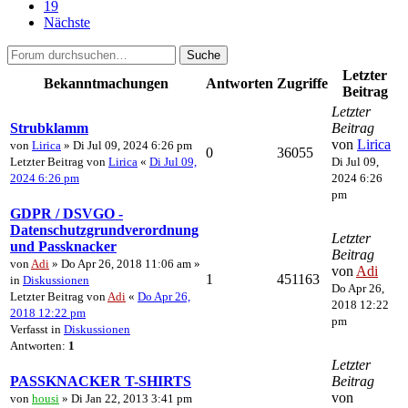
19
Nächste
Suche
Letzter
Bekanntmachungen
Antworten
Zugriffe
Beitrag
Letzter
Strubklamm
Beitrag
von
Lirica
von
Lirica
» Di Jul 09, 2024 6:26 pm
0
36055
Letzter Beitrag von
Lirica
«
Di Jul 09,
Di Jul 09,
2024 6:26 pm
2024 6:26
pm
GDPR / DSVGO -
Datenschutzgrundverordnung
Letzter
und Passknacker
Beitrag
von
Adi
» Do Apr 26, 2018 11:06 am »
von
Adi
1
451163
in
Diskussionen
Do Apr 26,
Letzter Beitrag von
Adi
«
Do Apr 26,
2018 12:22
2018 12:22 pm
pm
Verfasst in
Diskussionen
Antworten:
1
Letzter
PASSKNACKER T-SHIRTS
Beitrag
von
von
housi
» Di Jan 22, 2013 3:41 pm