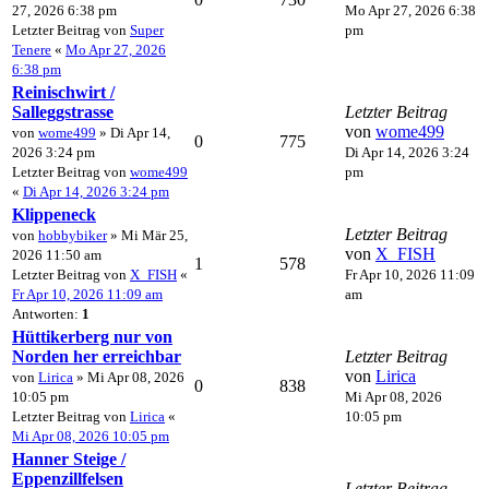
27, 2026 6:38 pm
Mo Apr 27, 2026 6:38
Letzter Beitrag von
Super
pm
Tenere
«
Mo Apr 27, 2026
6:38 pm
Reinischwirt /
Salleggstrasse
Letzter Beitrag
von
wome499
von
wome499
» Di Apr 14,
0
775
2026 3:24 pm
Di Apr 14, 2026 3:24
Letzter Beitrag von
wome499
pm
«
Di Apr 14, 2026 3:24 pm
Klippeneck
Letzter Beitrag
von
hobbybiker
» Mi Mär 25,
von
X_FISH
2026 11:50 am
1
578
Letzter Beitrag von
X_FISH
«
Fr Apr 10, 2026 11:09
Fr Apr 10, 2026 11:09 am
am
Antworten:
1
Hüttikerberg nur von
Norden her erreichbar
Letzter Beitrag
von
Lirica
von
Lirica
» Mi Apr 08, 2026
0
838
10:05 pm
Mi Apr 08, 2026
Letzter Beitrag von
Lirica
«
10:05 pm
Mi Apr 08, 2026 10:05 pm
Hanner Steige /
Eppenzillfelsen
Letzter Beitrag