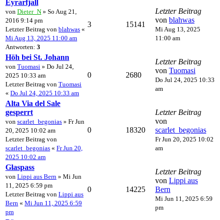
Eyrarfjall
Letzter Beitrag
von
Dieter_N
» So Aug 21,
von
blahwas
2016 9:14 pm
3
15141
Letzter Beitrag von
blahwas
«
Mi Aug 13, 2025
Mi Aug 13, 2025 11:00 am
11:00 am
Antworten:
3
Höh bei St. Johann
Letzter Beitrag
von
Tuomasi
» Do Jul 24,
von
Tuomasi
0
2680
2025 10:33 am
Do Jul 24, 2025 10:33
Letzter Beitrag von
Tuomasi
am
«
Do Jul 24, 2025 10:33 am
Alta Via del Sale
gesperrt
Letzter Beitrag
von
von
scarlet_begonias
» Fr Jun
0
18320
scarlet_begonias
20, 2025 10:02 am
Letzter Beitrag von
Fr Jun 20, 2025 10:02
scarlet_begonias
«
Fr Jun 20,
am
2025 10:02 am
Glaspass
Letzter Beitrag
von
Lippi aus Bern
» Mi Jun
von
Lippi aus
11, 2025 6:59 pm
0
14225
Bern
Letzter Beitrag von
Lippi aus
Mi Jun 11, 2025 6:59
Bern
«
Mi Jun 11, 2025 6:59
pm
pm