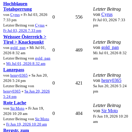
Hochblauen
Totalsperrung
Letzter Beitrag
von
Cyrus
von
Cyrus
» Fr Jul 03, 2026
0
556
7:33 pm
Fr Jul 03, 2026 7:33
Letzter Beitrag von
Cyrus
«
pm
Fr Jul 03, 2026 7:33 pm
Weisssee Österreich >
Tirol > Knackpunkt
Letzter Beitrag
von
gold_pan
von
gold_pan
» Mi Jul 01,
0
469
2026 8:32 am
Mi Jul 01, 2026 8:32
Letzter Beitrag von
gold_pan
am
«
Mi Jul 01, 2026 8:32 am
Lanzepass
Letzter Beitrag
von
henry0365
» Sa Jun 20,
von
henry0365
2026 5:24 pm
0
421
Letzter Beitrag von
Sa Jun 20, 2026 5:24
henry0365
«
Sa Jun 20, 2026
pm
5:24 pm
Rote Lache
Letzter Beitrag
von
Sir Moto
» Fr Jun 19,
von
Sir Moto
0
404
2026 10:20 am
Fr Jun 19, 2026 10:20
Letzter Beitrag von
Sir Moto
am
«
Fr Jun 19, 2026 10:20 am
Bergstr. zum