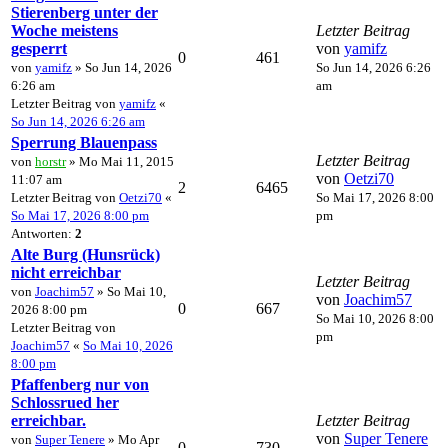
Stierenberg unter der
Woche meistens
Letzter Beitrag
gesperrt
von
yamifz
0
461
von
yamifz
» So Jun 14, 2026
So Jun 14, 2026 6:26
6:26 am
am
Letzter Beitrag von
yamifz
«
So Jun 14, 2026 6:26 am
Sperrung Blauenpass
Letzter Beitrag
von
horstr
» Mo Mai 11, 2015
von
Oetzi70
11:07 am
2
6465
Letzter Beitrag von
Oetzi70
«
So Mai 17, 2026 8:00
So Mai 17, 2026 8:00 pm
pm
Antworten:
2
Alte Burg (Hunsrück)
nicht erreichbar
Letzter Beitrag
von
Joachim57
» So Mai 10,
von
Joachim57
0
667
2026 8:00 pm
So Mai 10, 2026 8:00
Letzter Beitrag von
pm
Joachim57
«
So Mai 10, 2026
8:00 pm
Pfaffenberg nur von
Schlossrued her
erreichbar.
Letzter Beitrag
von
Super Tenere
von
Super Tenere
» Mo Apr
0
730