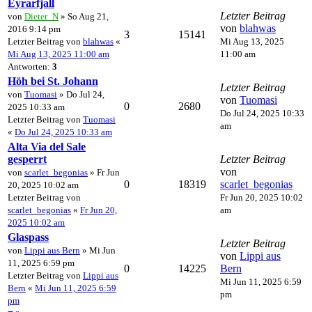
Eyrarfjall
Letzter Beitrag
von
Dieter_N
» So Aug 21,
von
blahwas
2016 9:14 pm
3
15141
Letzter Beitrag von
blahwas
«
Mi Aug 13, 2025
Mi Aug 13, 2025 11:00 am
11:00 am
Antworten:
3
Höh bei St. Johann
Letzter Beitrag
von
Tuomasi
» Do Jul 24,
von
Tuomasi
0
2680
2025 10:33 am
Do Jul 24, 2025 10:33
Letzter Beitrag von
Tuomasi
am
«
Do Jul 24, 2025 10:33 am
Alta Via del Sale
gesperrt
Letzter Beitrag
von
von
scarlet_begonias
» Fr Jun
0
18319
scarlet_begonias
20, 2025 10:02 am
Letzter Beitrag von
Fr Jun 20, 2025 10:02
scarlet_begonias
«
Fr Jun 20,
am
2025 10:02 am
Glaspass
Letzter Beitrag
von
Lippi aus Bern
» Mi Jun
von
Lippi aus
11, 2025 6:59 pm
0
14225
Bern
Letzter Beitrag von
Lippi aus
Mi Jun 11, 2025 6:59
Bern
«
Mi Jun 11, 2025 6:59
pm
pm