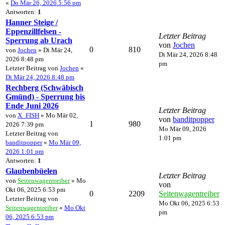
«
Do Mär 26, 2026 5:56 pm
Antworten:
1
Hanner Steige /
Eppenzillfelsen -
Letzter Beitrag
Sperrung ab Urach
von
Jochen
0
810
von
Jochen
» Di Mär 24,
Di Mär 24, 2026 8:48
2026 8:48 pm
pm
Letzter Beitrag von
Jochen
«
Di Mär 24, 2026 8:48 pm
Rechberg (Schwäbisch
Gmünd) - Sperrung bis
Ende Juni 2026
Letzter Beitrag
von
X_FISH
» Mo Mär 02,
von
banditpopper
1
980
2026 7:39 pm
Mo Mär 09, 2026
Letzter Beitrag von
1:01 pm
banditpopper
«
Mo Mär 09,
2026 1:01 pm
Antworten:
1
Glaubenbüelen
Letzter Beitrag
von
Seitenwagentreiber
» Mo
von
Okt 06, 2025 6:53 pm
0
2209
Seitenwagentreiber
Letzter Beitrag von
Mo Okt 06, 2025 6:53
Seitenwagentreiber
«
Mo Okt
pm
06, 2025 6:53 pm