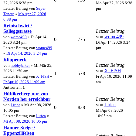
27, 2026 6:38 pm
Mo Apr 27, 2026 6:38
Letzter Beitrag von
Super
pm
Tenere
«
Mo Apr 27, 2026
6:38 pm
Reinischwirt /
Salleggstrasse
Letzter Beitrag
von
wome499
von
wome499
» Di Apr 14,
0
775
2026 3:24 pm
Di Apr 14, 2026 3:24
Letzter Beitrag von
wome499
pm
«
Di Apr 14, 2026 3:24 pm
Klippeneck
Letzter Beitrag
von
hobbybiker
» Mi Mär 25,
von
X_FISH
2026 11:50 am
1
578
Letzter Beitrag von
X_FISH
«
Fr Apr 10, 2026 11:09
Fr Apr 10, 2026 11:09 am
am
Antworten:
1
Hüttikerberg nur von
Norden her erreichbar
Letzter Beitrag
von
Lirica
von
Lirica
» Mi Apr 08, 2026
0
838
10:05 pm
Mi Apr 08, 2026
Letzter Beitrag von
Lirica
«
10:05 pm
Mi Apr 08, 2026 10:05 pm
Hanner Steige /
Eppenzillfelsen
Letzter Beitrag