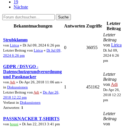
19
Nächste
Suche
Letzter
Bekanntmachungen
Antworten
Zugriffe
Beitrag
Letzter
Strubklamm
Beitrag
von
Lirica
von
Lirica
» Di Jul 09, 2024 6:26 pm
0
36055
Letzter Beitrag von
Lirica
«
Di Jul 09,
Di Jul 09,
2024 6:26 pm
2024 6:26
pm
GDPR / DSVGO -
Datenschutzgrundverordnung
Letzter
und Passknacker
Beitrag
von
Adi
» Do Apr 26, 2018 11:06 am »
von
Adi
1
451162
in
Diskussionen
Do Apr 26,
Letzter Beitrag von
Adi
«
Do Apr 26,
2018 12:22
2018 12:22 pm
pm
Verfasst in
Diskussionen
Antworten:
1
Letzter
PASSKNACKER T-SHIRTS
Beitrag
von
von
housi
» Di Jan 22, 2013 3:41 pm