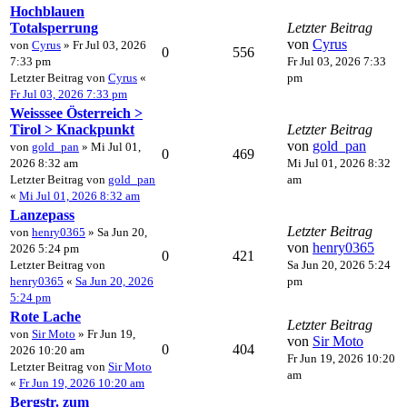
Hochblauen
Totalsperrung
Letzter Beitrag
von
Cyrus
von
Cyrus
» Fr Jul 03, 2026
0
556
7:33 pm
Fr Jul 03, 2026 7:33
Letzter Beitrag von
Cyrus
«
pm
Fr Jul 03, 2026 7:33 pm
Weisssee Österreich >
Tirol > Knackpunkt
Letzter Beitrag
von
gold_pan
von
gold_pan
» Mi Jul 01,
0
469
2026 8:32 am
Mi Jul 01, 2026 8:32
Letzter Beitrag von
gold_pan
am
«
Mi Jul 01, 2026 8:32 am
Lanzepass
Letzter Beitrag
von
henry0365
» Sa Jun 20,
von
henry0365
2026 5:24 pm
0
421
Letzter Beitrag von
Sa Jun 20, 2026 5:24
henry0365
«
Sa Jun 20, 2026
pm
5:24 pm
Rote Lache
Letzter Beitrag
von
Sir Moto
» Fr Jun 19,
von
Sir Moto
0
404
2026 10:20 am
Fr Jun 19, 2026 10:20
Letzter Beitrag von
Sir Moto
am
«
Fr Jun 19, 2026 10:20 am
Bergstr. zum