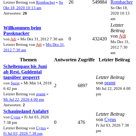
26
549884
Rombacher
Letzter Beitrag von
Rombacher
«
So
Okt 18, 2020 10:13 am
So Okt 18,
Antworten:
26
2020 10:13
am
Letzter
Willkommen beim
Beitrag
Passknacker
von
Adi
0
432420
von
Adi
» Mo Dez 31, 2012 7:30 am
Mo Dez 31,
Letzter Beitrag von
Adi
«
Mo Dez 31,
2012 7:30
2012 7:30 am
am
Themen
Antworten
Zugriffe
Letzter Beitrag
Scheltenpass bis Juni
ab Rest. Guldental
tagsüber gesperrt
Letzter Beitrag
von
prami
von
Suzie
» Mi Mär 14, 2018
2
6897
6:42 pm
Mi Jul 22, 2026 4:00
Letzter Beitrag von
prami
«
pm
Mi Jul 22, 2026 4:00 pm
Antworten:
2
Schauinsland Anfahrt
Letzter Beitrag
von
Cyrus
» Fr Jul 03, 2026
von
Cyrus
0
476
7:38 pm
Fr Jul 03, 2026 7:38
Letzter Beitrag von
Cyrus
«
pm
Fr Jul 03, 2026 7:38 pm