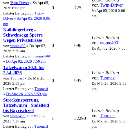
von
Twin-Driver
» So Apr 05,
von
Twin-Driver
0
725
2026 6:06 pm
So Apr 05, 2026 6:06
Letzter Beitrag von
Twin-
pm
Driver
«
So Apr 05, 2026 6:06
pm
Kaiblingerberg -
Schweinsegg Sperre
Letzter Beitrag
wegen Privatstrasse
von
wome499
0
696
von
wome499
» Do Apr 02,
Do Apr 02, 2026 7:50
2026 7:50 am
am
Letzter Beitrag von
wome499
«
Do Apr 02, 2026 7:50 am
Tatzelwurm 30.3. bis
22.4.2026
Letzter Beitrag
von
Tuomasi
von
Tuomasi
» Do Mär 26,
0
995
2026 5:59 pm
Do Mär 26, 2026 5:59
Letzter Beitrag von
Tuomasi
pm
«
Do Mär 26, 2026 5:59 pm
Streckensperrung
Tatzelwurm - Sudelfeld
bis Bayrischzell
Letzter Beitrag
von
Tuomasi
von
wome499
» Fr Mai 02,
1
32290
2025 7:38 am
Do Mär 26, 2026 5:56
Letzter Beitrag von
Tuomasi
pm