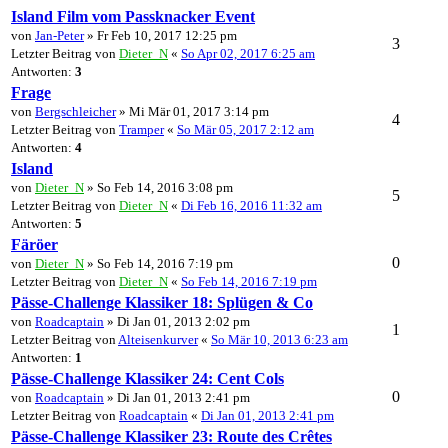
Island Film vom Passknacker Event
von
Jan-Peter
» Fr Feb 10, 2017 12:25 pm
3
Letzter Beitrag von
Dieter_N
«
So Apr 02, 2017 6:25 am
Antworten:
3
Frage
von
Bergschleicher
» Mi Mär 01, 2017 3:14 pm
4
Letzter Beitrag von
Tramper
«
So Mär 05, 2017 2:12 am
Antworten:
4
Island
von
Dieter_N
» So Feb 14, 2016 3:08 pm
5
Letzter Beitrag von
Dieter_N
«
Di Feb 16, 2016 11:32 am
Antworten:
5
Färöer
0
von
Dieter_N
» So Feb 14, 2016 7:19 pm
Letzter Beitrag von
Dieter_N
«
So Feb 14, 2016 7:19 pm
Pässe-Challenge Klassiker 18: Splügen & Co
von
Roadcaptain
» Di Jan 01, 2013 2:02 pm
1
Letzter Beitrag von
Alteisenkurver
«
So Mär 10, 2013 6:23 am
Antworten:
1
Pässe-Challenge Klassiker 24: Cent Cols
0
von
Roadcaptain
» Di Jan 01, 2013 2:41 pm
Letzter Beitrag von
Roadcaptain
«
Di Jan 01, 2013 2:41 pm
Pässe-Challenge Klassiker 23: Route des Crêtes