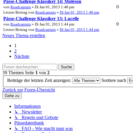
Pässe-Challenge Klassiker 14: Moléson
0
von
Roadcaptain
» Di Jan 01, 2013 1:48 pm
Letzter Beitrag von
Roadcaptain
«
Di Jan 01, 2013 1:48 pm
Pässe-Challenge Klassiker 13: Lucelle
0
von
Roadcaptain
» Di Jan 01, 2013 1:44 pm
Letzter Beitrag von
Roadcaptain
«
Di Jan 01, 2013 1:44 pm
Neues Thema erstellen
1
2
Nächste
Suche
39 Themen
Seite
1
von
2
Beiträge der letzten Zeit anzeigen:
Sortiere nach
Zurück zur Foren-Übersicht
Gehe zu
Informationen
↳ Newsletter
↳ Regeln und Gebote
Pässedatenbank
↳ FAQ - Wie macht man was