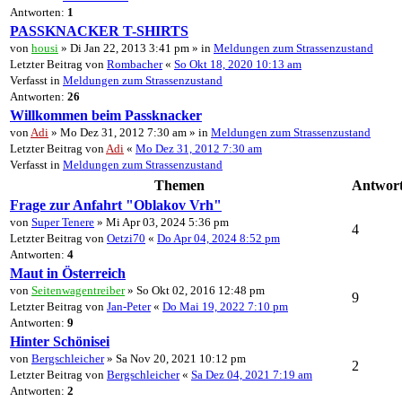
Antworten:
1
PASSKNACKER T-SHIRTS
von
housi
» Di Jan 22, 2013 3:41 pm » in
Meldungen zum Strassenzustand
Letzter Beitrag von
Rombacher
«
So Okt 18, 2020 10:13 am
Verfasst in
Meldungen zum Strassenzustand
Antworten:
26
Willkommen beim Passknacker
von
Adi
» Mo Dez 31, 2012 7:30 am » in
Meldungen zum Strassenzustand
Letzter Beitrag von
Adi
«
Mo Dez 31, 2012 7:30 am
Verfasst in
Meldungen zum Strassenzustand
Themen
Antwor
Frage zur Anfahrt "Oblakov Vrh"
von
Super Tenere
» Mi Apr 03, 2024 5:36 pm
4
Letzter Beitrag von
Oetzi70
«
Do Apr 04, 2024 8:52 pm
Antworten:
4
Maut in Österreich
von
Seitenwagentreiber
» So Okt 02, 2016 12:48 pm
9
Letzter Beitrag von
Jan-Peter
«
Do Mai 19, 2022 7:10 pm
Antworten:
9
Hinter Schönisei
von
Bergschleicher
» Sa Nov 20, 2021 10:12 pm
2
Letzter Beitrag von
Bergschleicher
«
Sa Dez 04, 2021 7:19 am
Antworten:
2