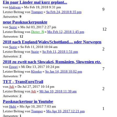
Ein paar Länder mal kurz geplant...
von
blahwas
» Mo Feb 19, 2018 9:31 pm
9
Letzter Beitrag von
Tramper
«
Sa Feb 24, 2018 8:35 pm
Antworten:
9
neue Passknackerpunkte
von
Suzie
» Mo Jul 03, 2017 2:27 pm
12
Letzter Beitrag von
Dieter_N
«
Mo Feb 12, 2018 1:45 pm
Antworten:
12
2018 nach England/Wales/Schottland.... oder Norwegen
von
Suzie
» So Feb 11, 2018 10:04 am
2
Letzter Beitrag von
Suzie
«
So Feb 11, 2018 1:51 pm
Antworten:
2
2018 zu zweit nach Slowakei, Rumänien, Slowenien etz.
von
Enggi
» Mi Dez 13, 2017 10:24 pm
7
Letzter Beitrag von
Klonko
«
So Jan 14, 2018 10:02 pm
Antworten:
7
TET - TransEuroTrail
von
Adi
» Do Jul 27, 2017 10:14 pm
2
Letzter Beitrag von
Adi
«
Mi Jan 10, 2018 11:39 am
Antworten:
2
Passknackertour in Youtube
von
Hubi
» Mo Apr 10, 2017 7:03 am
1
Letzter Beitrag von
Tramper
«
Mo Apr 10, 2017 12:21 pm
Antworten:
1