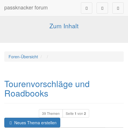
passknacker forum
Forum für alle Pässe- und Tourenfahrer
Zum Inhalt
Foren-Übersicht
Tourenvorschläge und
Roadbooks
39 Themen
Seite
1
von
2
Neues Thema erstellen