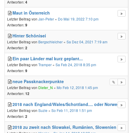
Antworten:
4
Maut in Österreich
Letzter Beitrag von
Jan-Peter
«
Do Mai 19, 2022 7:10 pm
Antworten:
9
Hinter Schönisei
Letzter Beitrag von
Bergschleicher
«
Sa Dez 04, 2021 7:19 am
Antworten:
2
Ein paar Länder mal kurz geplant...
Letzter Beitrag von
Tramper
«
Sa Feb 24, 2018 8:35 pm
Antworten:
9
neue Passknackerpunkte
Letzter Beitrag von
Dieter_N
«
Mo Feb 12, 2018 1:45 pm
Antworten:
12
2018 nach England/Wales/Schottland.... oder Norwegen
Letzter Beitrag von
Suzie
«
So Feb 11, 2018 1:51 pm
Antworten:
2
2018 zu zweit nach Slowakei, Rumänien, Slowenien etz.