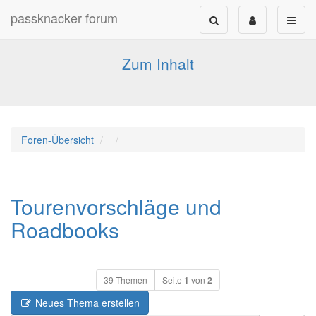
passknacker forum
Forum für alle Pässe- und Tourenfahrer
Zum Inhalt
Foren-Übersicht
Tourenvorschläge und
Roadbooks
39 Themen
Seite
1
von
2
Neues Thema erstellen