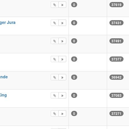
g
0
37619
ger Jura
0
37431
0
37491
0
37377
unde
0
36942
Xing
0
37083
0
37271