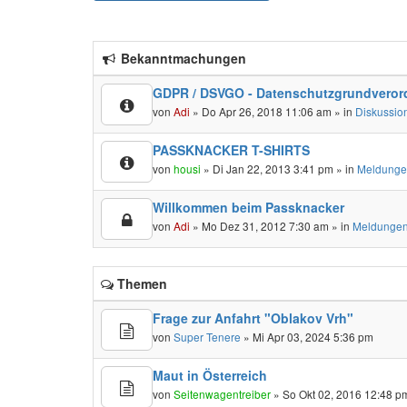
Bekanntmachungen
GDPR / DSVGO - Datenschutzgrundveror
von
Adi
» Do Apr 26, 2018 11:06 am » in
Diskussio
PASSKNACKER T-SHIRTS
von
housi
» Di Jan 22, 2013 3:41 pm » in
Meldunge
Willkommen beim Passknacker
von
Adi
» Mo Dez 31, 2012 7:30 am » in
Meldungen
Themen
Frage zur Anfahrt "Oblakov Vrh"
von
Super Tenere
» Mi Apr 03, 2024 5:36 pm
Maut in Österreich
von
Seitenwagentreiber
» So Okt 02, 2016 12:48 p