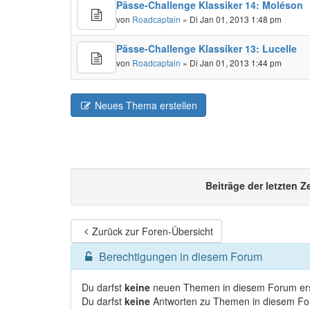
Pässe-Challenge Klassiker 14: Moléson
von
Roadcaptain
» Di Jan 01, 2013 1:48 pm
Pässe-Challenge Klassiker 13: Lucelle
von
Roadcaptain
» Di Jan 01, 2013 1:44 pm
Neues Thema erstellen
Beiträge der letzten Z
Zurück zur Foren-Übersicht
Berechtigungen in diesem Forum
Du darfst
keine
neuen Themen in diesem Forum ers
Du darfst
keine
Antworten zu Themen in diesem For