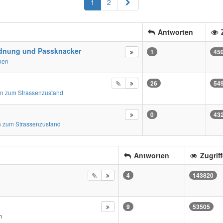
Nächste
1
2
Antworten
Z
dnung und Passknacker
1
45
nen
26
54
n zum Strassenzustand
0
43
 zum Strassenzustand
Antworten
Zugriff
4
143820
9
53505
m