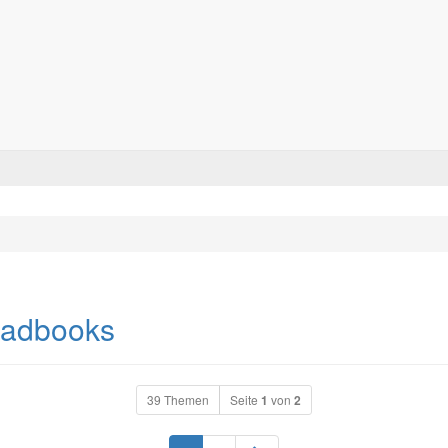
Forum für alle Pässe- und Tourenfahrer
Zum Inhalt
oadbooks
39 Themen
Seite
1
von
2