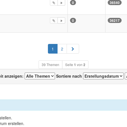
0
36540
0
36217
Nächste
1
2
39 Themen
Seite
1
von
2
eit anzeigen:
Sortiere nach
tellen.
um erstellen.