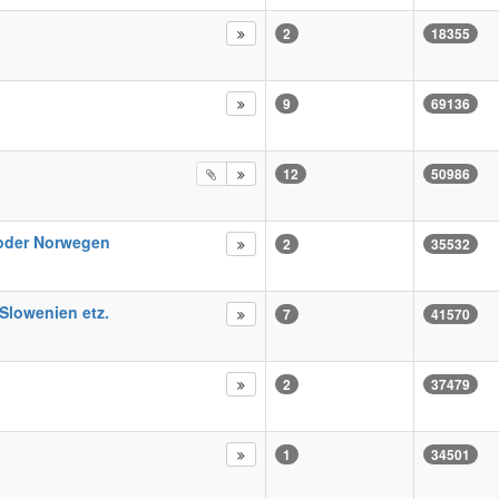
2
18355
9
69136
12
50986
 oder Norwegen
2
35532
Slowenien etz.
7
41570
2
37479
1
34501