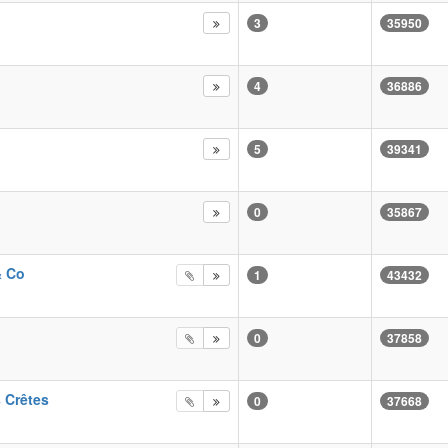
3
35950
4
36886
5
39341
0
35867
& Co
1
43432
0
37858
 Crêtes
0
37668