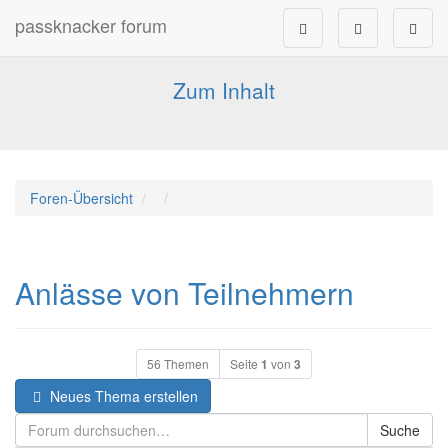
passknacker forum
Forum für alle Pässe- und Tourenfahrer
Zum Inhalt
Foren-Übersicht
Anlässe von Teilnehmern
56 Themen
Seite
1
von
3
Neues Thema erstellen
Suche