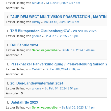
Letzter Beitrag von
Sir Moto
«
Mi Dez 31, 2025 4:47 pm
Antworten:
42
"AUF DEM WEG" MULTIVISION PRÄSENTATION , MARTIN 
Letzter Beitrag von
Ritchy
«
Mo Okt 13, 2025 12:05 pm
Töff Blutspenden Glaubenberg/OW - 28./29.06.2025
Letzter Beitrag von
gnome
«
Do Jun 12, 2025 7:16 pm
Odi Fährtle 2024
Letzter Beitrag von
Seitenwagentreiber
«
Di Mai 14, 2024 6:48 am
Antworten:
1
Passknacker Ranverkündigung / Preisverteilung Saison 20
Letzter Beitrag von
Oetzi70
«
Do Feb 08, 2024 7:16 pm
Antworten:
4
20. Drei-Länderwinterfahrt 2024
Letzter Beitrag von
gnome
«
So Feb 04, 2024 8:51 pm
Antworten:
5
Babifährtle 2023
Letzter Beitrag von
Seitenwagentreiber
«
Sa Mai 06, 2023 3:14 pm