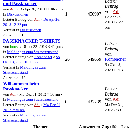
Letzter
und Passknacker
Beitrag
von
Adi
» Do Apr 26, 2018 11:06 am »
von
Adi
1
450907
in
Diskussionen
Do Apr 26,
Letzter Beitrag von
Adi
«
Do Apr 26,
2018 12:22
2018 12:22 pm
pm
Verfasst in
Diskussionen
Antworten:
1
PASSKNACKER T-SHIRTS
Letzter
von
housi
» Di Jan 22, 2013 3:41 pm »
Beitrag
in
Meldungen zum Strassenzustand
von
Letzter Beitrag von
Rombacher
«
So
26
549659
Rombacher
Okt 18, 2020 10:13 am
So Okt 18,
Verfasst in
Meldungen zum
2020 10:13
Strassenzustand
am
Antworten:
26
Willkommen beim
Passknacker
Letzter
Beitrag
von
Adi
» Mo Dez 31, 2012 7:30 am »
von
Adi
in
Meldungen zum Strassenzustand
0
432239
Letzter Beitrag von
Adi
«
Mo Dez 31,
Mo Dez 31,
2012 7:30 am
2012 7:30
Verfasst in
Meldungen zum
am
Strassenzustand
Themen
Antworten
Zugriffe
Let