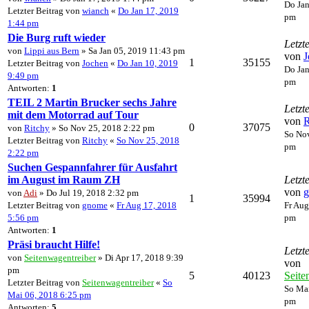
Do Jan
Letzter Beitrag von
wianch
«
Do Jan 17, 2019
pm
1:44 pm
Die Burg ruft wieder
Letzt
von
Lippi aus Bern
» Sa Jan 05, 2019 11:43 pm
von
J
1
35155
Letzter Beitrag von
Jochen
«
Do Jan 10, 2019
Do Jan
9:49 pm
pm
Antworten:
1
TEIL 2 Martin Brucker sechs Jahre
Letzt
mit dem Motorrad auf Tour
von
R
0
37075
von
Ritchy
» So Nov 25, 2018 2:22 pm
So Nov
Letzter Beitrag von
Ritchy
«
So Nov 25, 2018
pm
2:22 pm
Suchen Gespannfahrer für Ausfahrt
im August im Raum ZH
Letzt
von
von
Adi
» Do Jul 19, 2018 2:32 pm
1
35994
Letzter Beitrag von
gnome
«
Fr Aug 17, 2018
Fr Aug
5:56 pm
pm
Antworten:
1
Präsi braucht Hilfe!
Letzt
von
Seitenwagentreiber
» Di Apr 17, 2018 9:39
von
pm
5
40123
Seite
Letzter Beitrag von
Seitenwagentreiber
«
So
So Mai
Mai 06, 2018 6:25 pm
pm
Antworten:
5