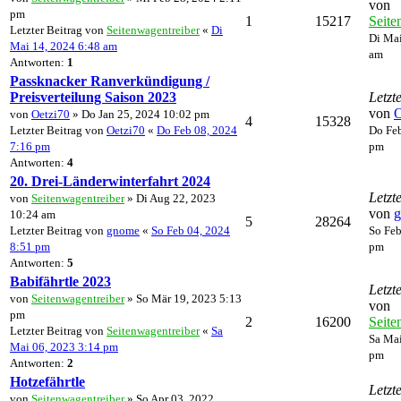
von
pm
1
15217
Seite
Letzter Beitrag von
Seitenwagentreiber
«
Di
Di Mai
Mai 14, 2024 6:48 am
am
Antworten:
1
Passknacker Ranverkündigung /
Preisverteilung Saison 2023
Letzt
von
O
von
Oetzi70
» Do Jan 25, 2024 10:02 pm
4
15328
Letzter Beitrag von
Oetzi70
«
Do Feb 08, 2024
Do Feb
7:16 pm
pm
Antworten:
4
20. Drei-Länderwinterfahrt 2024
Letzt
von
Seitenwagentreiber
» Di Aug 22, 2023
von
10:24 am
5
28264
Letzter Beitrag von
gnome
«
So Feb 04, 2024
So Feb
8:51 pm
pm
Antworten:
5
Babifährtle 2023
Letzt
von
Seitenwagentreiber
» So Mär 19, 2023 5:13
von
pm
2
16200
Seite
Letzter Beitrag von
Seitenwagentreiber
«
Sa
Sa Mai
Mai 06, 2023 3:14 pm
pm
Antworten:
2
Hotzefährtle
Letzt
von
Seitenwagentreiber
» So Apr 03, 2022