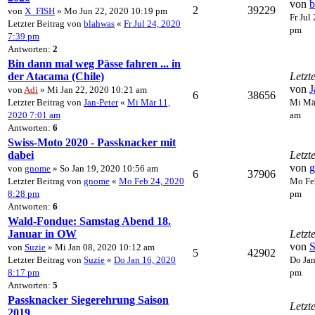
von
b
2
39229
von
X_FISH
» Mo Jun 22, 2020 10:19 pm
Fr Jul
Letzter Beitrag von
blahwas
«
Fr Jul 24, 2020
pm
7:39 pm
Antworten:
2
Bin dann mal weg Pässe fahren ... in
der Atacama (Chile)
Letzt
von
J
von
Adi
» Mi Jan 22, 2020 10:21 am
6
38656
Letzter Beitrag von
Jan-Peter
«
Mi Mär 11,
Mi Mär
2020 7:01 am
am
Antworten:
6
Swiss-Moto 2020 - Passknacker mit
dabei
Letzt
von
von
gnome
» So Jan 19, 2020 10:56 am
6
37906
Letzter Beitrag von
gnome
«
Mo Feb 24, 2020
Mo Fe
8:28 pm
pm
Antworten:
6
Wald-Fondue: Samstag Abend 18.
Januar in OW
Letzt
von
S
von
Suzie
» Mi Jan 08, 2020 10:12 am
5
42902
Letzter Beitrag von
Suzie
«
Do Jan 16, 2020
Do Jan
8:17 pm
pm
Antworten:
5
Passknacker Siegerehrung Saison
Letzt
2019