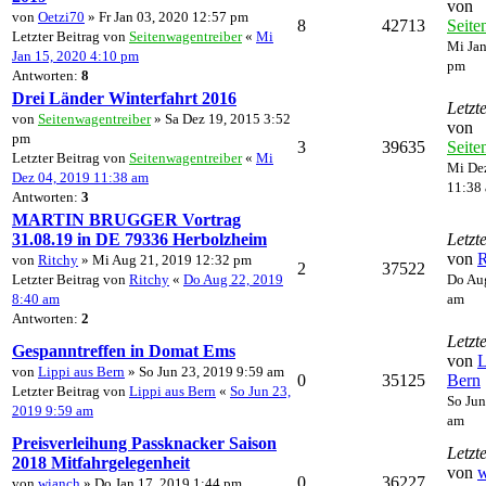
von
von
Oetzi70
» Fr Jan 03, 2020 12:57 pm
8
42713
Seite
Letzter Beitrag von
Seitenwagentreiber
«
Mi
Mi Jan
Jan 15, 2020 4:10 pm
pm
Antworten:
8
Drei Länder Winterfahrt 2016
Letzt
von
Seitenwagentreiber
» Sa Dez 19, 2015 3:52
von
pm
3
39635
Seite
Letzter Beitrag von
Seitenwagentreiber
«
Mi
Mi De
Dez 04, 2019 11:38 am
11:38
Antworten:
3
MARTIN BRUGGER Vortrag
31.08.19 in DE 79336 Herbolzheim
Letzt
von
R
von
Ritchy
» Mi Aug 21, 2019 12:32 pm
2
37522
Letzter Beitrag von
Ritchy
«
Do Aug 22, 2019
Do Aug
8:40 am
am
Antworten:
2
Letzt
Gespanntreffen in Domat Ems
von
L
von
Lippi aus Bern
» So Jun 23, 2019 9:59 am
0
35125
Bern
Letzter Beitrag von
Lippi aus Bern
«
So Jun 23,
So Jun
2019 9:59 am
am
Preisverleihung Passknacker Saison
Letzt
2018 Mitfahrgelegenheit
von
w
0
36227
von
wianch
» Do Jan 17, 2019 1:44 pm