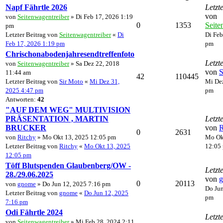
Napf Fährtle 2026
Letzt
von
von
Seitenwagentreiber
» Di Feb 17, 2026 1:19
0
1353
Seite
pm
Letzter Beitrag von
Seitenwagentreiber
«
Di
Di Feb
Feb 17, 2026 1:19 pm
pm
Chrischonabodenjahresendtreffenfoto
Letzt
von
Seitenwagentreiber
» Sa Dez 22, 2018
von
S
11:44 am
42
110445
Letzter Beitrag von
Sir Moto
«
Mi Dez 31,
Mi Dez
2025 4:47 pm
pm
Antworten:
42
"AUF DEM WEG" MULTIVISION
PRÄSENTATION , MARTIN
Letzt
BRUCKER
von
R
0
2631
von
Ritchy
» Mo Okt 13, 2025 12:05 pm
Mo Ok
Letzter Beitrag von
Ritchy
«
Mo Okt 13, 2025
12:05
12:05 pm
Töff Blutspenden Glaubenberg/OW -
Letzt
28./29.06.2025
von
0
20113
von
gnome
» Do Jun 12, 2025 7:16 pm
Do Jun
Letzter Beitrag von
gnome
«
Do Jun 12, 2025
pm
7:16 pm
Odi Fährtle 2024
Letzt
von
Seitenwagentreiber
» Mi Feb 28, 2024 2:11