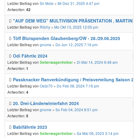
Letzter Beitrag von
Sir Moto
«
Mi Dez 31, 2025 4:47 pm
Antworten:
42
"AUF DEM WEG" MULTIVISION PRÄSENTATION , MARTIN 
Letzter Beitrag von
Ritchy
«
Mo Okt 13, 2025 12:05 pm
Töff Blutspenden Glaubenberg/OW - 28./29.06.2025
Letzter Beitrag von
gnome
«
Do Jun 12, 2025 7:16 pm
Odi Fährtle 2024
Letzter Beitrag von
Seitenwagentreiber
«
Di Mai 14, 2024 6:48 am
Antworten:
1
Passknacker Ranverkündigung / Preisverteilung Saison 20
Letzter Beitrag von
Oetzi70
«
Do Feb 08, 2024 7:16 pm
Antworten:
4
20. Drei-Länderwinterfahrt 2024
Letzter Beitrag von
gnome
«
So Feb 04, 2024 8:51 pm
Antworten:
5
Babifährtle 2023
Letzter Beitrag von
Seitenwagentreiber
«
Sa Mai 06, 2023 3:14 pm