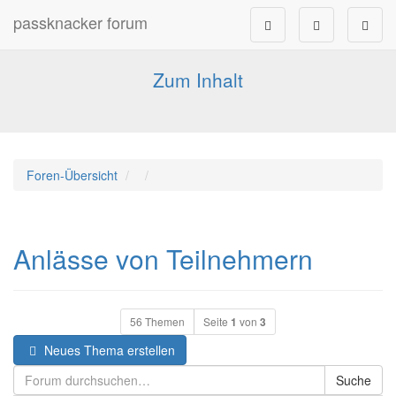
passknacker forum
Forum für alle Pässe- und Tourenfahrer
Zum Inhalt
Foren-Übersicht
Anlässe von Teilnehmern
56 Themen
Seite
1
von
3
Neues Thema erstellen
Suche