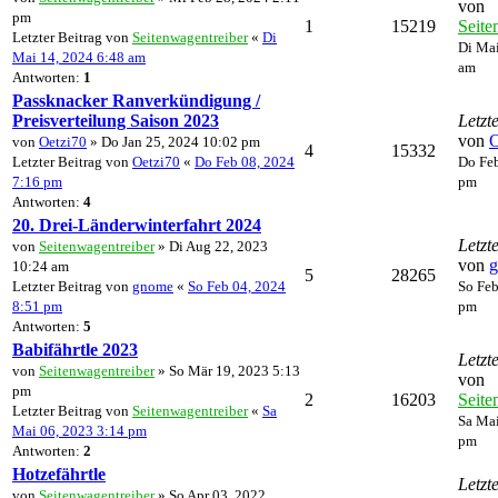
von
pm
1
15219
Seite
Letzter Beitrag von
Seitenwagentreiber
«
Di
Di Mai
Mai 14, 2024 6:48 am
am
Antworten:
1
Passknacker Ranverkündigung /
Preisverteilung Saison 2023
Letzt
von
O
von
Oetzi70
» Do Jan 25, 2024 10:02 pm
4
15332
Letzter Beitrag von
Oetzi70
«
Do Feb 08, 2024
Do Feb
7:16 pm
pm
Antworten:
4
20. Drei-Länderwinterfahrt 2024
Letzt
von
Seitenwagentreiber
» Di Aug 22, 2023
von
10:24 am
5
28265
Letzter Beitrag von
gnome
«
So Feb 04, 2024
So Feb
8:51 pm
pm
Antworten:
5
Babifährtle 2023
Letzt
von
Seitenwagentreiber
» So Mär 19, 2023 5:13
von
pm
2
16203
Seite
Letzter Beitrag von
Seitenwagentreiber
«
Sa
Sa Mai
Mai 06, 2023 3:14 pm
pm
Antworten:
2
Hotzefährtle
Letzt
von
Seitenwagentreiber
» So Apr 03, 2022