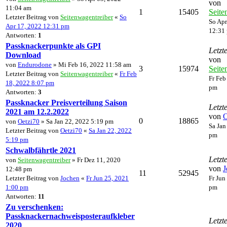
von
11:04 am
1
15405
Seite
Letzter Beitrag von
Seitenwagentreiber
«
So
So Apr
Apr 17, 2022 12:31 pm
12:31
Antworten:
1
Passknackerpunkte als GPI
Letzt
Download
von
von
Endurodone
» Mi Feb 16, 2022 11:58 am
3
15974
Seite
Letzter Beitrag von
Seitenwagentreiber
«
Fr Feb
Fr Feb
18, 2022 8:07 pm
pm
Antworten:
3
Passknacker Preisverteilung Saison
Letzt
2021 am 12.2.2022
von
O
0
18865
von
Oetzi70
» Sa Jan 22, 2022 5:19 pm
Sa Jan
Letzter Beitrag von
Oetzi70
«
Sa Jan 22, 2022
pm
5:19 pm
Schwalbfährtle 2021
Letzt
von
Seitenwagentreiber
» Fr Dez 11, 2020
von
J
12:48 pm
11
52945
Letzter Beitrag von
Jochen
«
Fr Jun 25, 2021
Fr Jun
1:00 pm
pm
Antworten:
11
Zu verschenken:
Passknackernachweisposteraufkleber
Letzt
2020