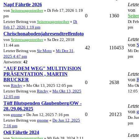
Napf Fährtle 2026
Letzt
von
von
Seitenwagentreiber
» Di Feb 17, 2026 1:19
0
1360
Seite
pm
Letzter Beitrag von
Seitenwagentreiber
«
Di
Di Feb
Feb 17, 2026 1:19 pm
pm
Chrischonabodenjahresendtreffenfoto
Letzt
von
Seitenwagentreiber
» Sa Dez 22, 2018
von
S
11:44 am
42
110453
Letzter Beitrag von
Sir Moto
«
Mi Dez 31,
Mi Dez
2025 4:47 pm
pm
Antworten:
42
"AUF DEM WEG" MULTIVISION
PRÄSENTATION , MARTIN
Letzt
BRUCKER
von
R
0
2638
von
Ritchy
» Mo Okt 13, 2025 12:05 pm
Mo Ok
Letzter Beitrag von
Ritchy
«
Mo Okt 13, 2025
12:05
12:05 pm
Töff Blutspenden Glaubenberg/OW -
Letzt
28./29.06.2025
von
0
20123
von
gnome
» Do Jun 12, 2025 7:16 pm
Do Jun
Letzter Beitrag von
gnome
«
Do Jun 12, 2025
pm
7:16 pm
Odi Fährtle 2024
Letzt
von
Seitenwagentreiber
» Mi Feb 28, 2024 2:11