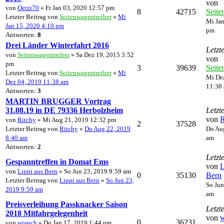
von
von
Oetzi70
» Fr Jan 03, 2020 12:57 pm
8
42715
Seite
Letzter Beitrag von
Seitenwagentreiber
«
Mi
Mi Jan
Jan 15, 2020 4:10 pm
pm
Antworten:
8
Drei Länder Winterfahrt 2016
Letzt
von
Seitenwagentreiber
» Sa Dez 19, 2015 3:52
von
pm
3
39639
Seite
Letzter Beitrag von
Seitenwagentreiber
«
Mi
Mi De
Dez 04, 2019 11:38 am
11:38
Antworten:
3
MARTIN BRUGGER Vortrag
31.08.19 in DE 79336 Herbolzheim
Letzt
von
R
von
Ritchy
» Mi Aug 21, 2019 12:32 pm
2
37528
Letzter Beitrag von
Ritchy
«
Do Aug 22, 2019
Do Aug
8:40 am
am
Antworten:
2
Letzt
Gespanntreffen in Domat Ems
von
L
von
Lippi aus Bern
» So Jun 23, 2019 9:59 am
0
35130
Bern
Letzter Beitrag von
Lippi aus Bern
«
So Jun 23,
So Jun
2019 9:59 am
am
Preisverleihung Passknacker Saison
Letzt
2018 Mitfahrgelegenheit
von
w
0
36231
von
wianch
» Do Jan 17, 2019 1:44 pm