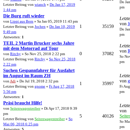
Do Jan
Letzter Beitrag von
wianch
«
Do Jan 17, 2019
pm
1:44 pm
Die Burg ruft wieder
Letzt
von
Lippi aus Bern
» Sa Jan 05, 2019 11:43 pm
von
J
1
35159
Letzter Beitrag von
Jochen
«
Do Jan 10, 2019
Do Jan
9:49 pm
pm
Antworten:
1
TEIL 2 Martin Brucker sechs Jahre
Letzt
mit dem Motorrad auf Tour
von
R
0
37082
von
Ritchy
» So Nov 25, 2018 2:22 pm
So Nov
Letzter Beitrag von
Ritchy
«
So Nov 25, 2018
pm
2:22 pm
Suchen Gespannfahrer für Ausfahrt
im August im Raum ZH
Letzt
von
von
Adi
» Do Jul 19, 2018 2:32 pm
1
35997
Letzter Beitrag von
gnome
«
Fr Aug 17, 2018
Fr Aug
5:56 pm
pm
Antworten:
1
Präsi braucht Hilfe!
Letzt
von
Seitenwagentreiber
» Di Apr 17, 2018 9:39
von
pm
5
40126
Seite
Letzter Beitrag von
Seitenwagentreiber
«
So
So Mai
Mai 06, 2018 6:25 pm
pm
Antworten:
5