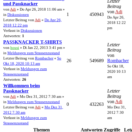
Letzter
und Passknacker
Beitrag
von
Adi
» Do Apr 26, 2018 11:06 am »
von
Adi
1
450943
in
Diskussionen
Do Apr 26,
Letzter Beitrag von
Adi
«
Do Apr 26,
2018 12:22
2018 12:22 pm
pm
Verfasst in
Diskussionen
Antworten:
1
PASSKNACKER T-SHIRTS
Letzter
von
housi
» Di Jan 22, 2013 3:41 pm »
Beitrag
in
Meldungen zum Strassenzustand
von
Letzter Beitrag von
Rombacher
«
So
26
549689
Rombacher
Okt 18, 2020 10:13 am
So Okt 18,
Verfasst in
Meldungen zum
2020 10:13
Strassenzustand
am
Antworten:
26
Willkommen beim
Passknacker
Letzter
Beitrag
von
Adi
» Mo Dez 31, 2012 7:30 am »
von
Adi
in
Meldungen zum Strassenzustand
0
432263
Letzter Beitrag von
Adi
«
Mo Dez 31,
Mo Dez 31,
2012 7:30 am
2012 7:30
Verfasst in
Meldungen zum
am
Strassenzustand
Themen
Antworten
Zugriffe
Let