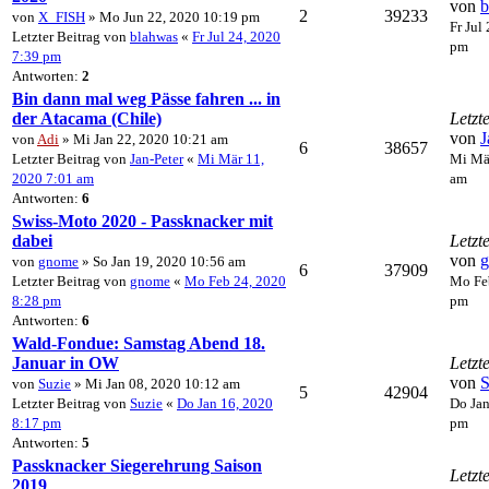
von
b
2
39233
von
X_FISH
» Mo Jun 22, 2020 10:19 pm
Fr Jul
Letzter Beitrag von
blahwas
«
Fr Jul 24, 2020
pm
7:39 pm
Antworten:
2
Bin dann mal weg Pässe fahren ... in
der Atacama (Chile)
Letzt
von
J
von
Adi
» Mi Jan 22, 2020 10:21 am
6
38657
Letzter Beitrag von
Jan-Peter
«
Mi Mär 11,
Mi Mär
2020 7:01 am
am
Antworten:
6
Swiss-Moto 2020 - Passknacker mit
dabei
Letzt
von
von
gnome
» So Jan 19, 2020 10:56 am
6
37909
Letzter Beitrag von
gnome
«
Mo Feb 24, 2020
Mo Fe
8:28 pm
pm
Antworten:
6
Wald-Fondue: Samstag Abend 18.
Januar in OW
Letzt
von
S
von
Suzie
» Mi Jan 08, 2020 10:12 am
5
42904
Letzter Beitrag von
Suzie
«
Do Jan 16, 2020
Do Jan
8:17 pm
pm
Antworten:
5
Passknacker Siegerehrung Saison
Letzt
2019