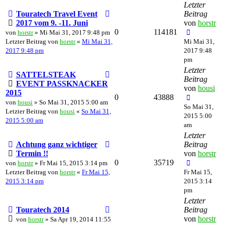
Letzter
Touratech Travel Event
Beitrag
2017 vom 9. -11. Juni
von
horstr
0
114181
von
horstr
» Mi Mai 31, 2017 9:48 pm
Letzter Beitrag von
horstr
«
Mi Mai 31,
Mi Mai 31,
2017 9:48 pm
2017 9:48
pm
Letzter
SATTELSTEAK
Beitrag
EVENT PASSKNACKER
von
housi
2015
0
43888
von
housi
» So Mai 31, 2015 5:00 am
So Mai 31,
Letzter Beitrag von
housi
«
So Mai 31,
2015 5:00
2015 5:00 am
am
Letzter
Achtung ganz wichtiger
Beitrag
Termin !!
von
horstr
0
35719
von
horstr
» Fr Mai 15, 2015 3:14 pm
Letzter Beitrag von
horstr
«
Fr Mai 15,
Fr Mai 15,
2015 3:14 pm
2015 3:14
pm
Letzter
Touratech 2014
Beitrag
von
horstr
von
horstr
» Sa Apr 19, 2014 11:55