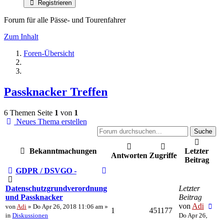
Registrieren
Forum für alle Pässe- und Tourenfahrer
Zum Inhalt
Foren-Übersicht
Passknacker Treffen
6 Themen
Seite
1
von
1
Neues Thema erstellen
Suche
Bekanntmachungen
Letzter
Antworten
Zugriffe
Beitrag
GDPR / DSVGO -
Datenschutzgrundverordnung
Letzter
und Passknacker
Beitrag
von
Adi
von
Adi
» Do Apr 26, 2018 11:06 am »
1
451177
in
Diskussionen
Do Apr 26,