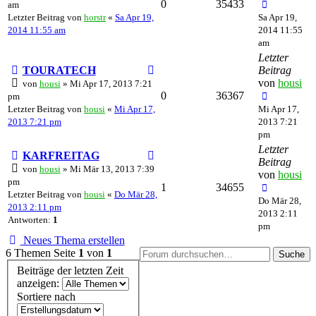
0
35433
am
Letzter Beitrag von
horstr
«
Sa Apr 19,
Sa Apr 19,
2014 11:55 am
2014 11:55
am
Letzter
TOURATECH
Beitrag
von
housi
von
housi
» Mi Apr 17, 2013 7:21
0
36367
pm
Letzter Beitrag von
housi
«
Mi Apr 17,
Mi Apr 17,
2013 7:21 pm
2013 7:21
pm
Letzter
KARFREITAG
Beitrag
von
housi
» Mi Mär 13, 2013 7:39
von
housi
pm
1
34655
Letzter Beitrag von
housi
«
Do Mär 28,
Do Mär 28,
2013 2:11 pm
2013 2:11
Antworten:
1
pm
Neues Thema erstellen
6 Themen
Seite
1
von
1
Suche
Beiträge der letzten Zeit
anzeigen:
Sortiere nach