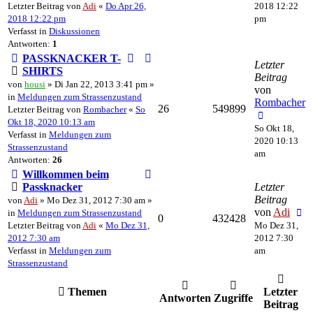
Letzter Beitrag von
Adi
«
Do Apr 26,
2018 12:22
2018 12:22 pm
pm
Verfasst in
Diskussionen
Antworten:
1
PASSKNACKER T-
Letzter
SHIRTS
Beitrag
von
housi
» Di Jan 22, 2013 3:41 pm »
von
in
Meldungen zum Strassenzustand
Rombacher
26
549899
Letzter Beitrag von
Rombacher
«
So
Okt 18, 2020 10:13 am
So Okt 18,
Verfasst in
Meldungen zum
2020 10:13
Strassenzustand
am
Antworten:
26
Willkommen beim
Passknacker
Letzter
Beitrag
von
Adi
» Mo Dez 31, 2012 7:30 am »
von
Adi
in
Meldungen zum Strassenzustand
0
432428
Letzter Beitrag von
Adi
«
Mo Dez 31,
Mo Dez 31,
2012 7:30 am
2012 7:30
Verfasst in
Meldungen zum
am
Strassenzustand
Themen
Letzter
Antworten
Zugriffe
Beitrag